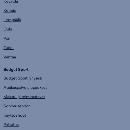
Kouvola
Kuopio
Lempäälä
Oulu
Pori
Turku
Vantaa
Budget Sport
Budget Sport lyhyesti
Asiakaspalvelulupaukset
Maksu- ja toimitustavat
Sopimusehdot
Käyttöehdot
Palautus