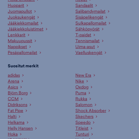
Hupparit
Sandaalit
Juomapullot
Salibandymailat
Juoksukengät
Sisäpelikengät
Jääkiekkomailat
Sulkapallomailat
Jääkiekkoluistimet
Sähköpyörät
Lenkkarit
T-paidat
Makuupussit
Tennismailat
Nappikset
Uima-asut
Pesäpallomailat
Vaelluskengät
Suositut merkit
adidas
New Era
Arena
Nike
Asics
Oxdog
Björn Borg
Puma
CCM
Rukka
Didriksons
Salomon
Fat Pipe
Shock Absorber
Halti
Skechers
Helkama
Speedo
Helly Hansen
Titleist
Hoka
Tunturi