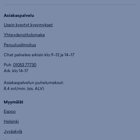
Asiakaspalvelu
Usein kysytyt kysymykset
Yhteydenottolomake
Peruutusilmoitus
Chat palvelee arkisin klo 9–12 ja 14–17
Puh.
01053 77730
Ark. klo 14-17
Asiakaspalvelun puhelumaksut:
8,4 snt/min. (sis. ALV)
Myymälät
Espoo
Helsinki
Jyväskylä