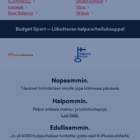
ICANIWILL
Under Armour
Icepeak
Vans
New Balance
Wilson
Budget Sport — Liikuttavan halpa urheilukauppa!
Nopeammin.
Tilaukset toimitetaan sinulle jopa kolmessa päivässä.
Helpommin.
Paljon erilaisia maksu- ja toimitustapoja.
Lue lisää.
Edullisemmin.
Jo yli 6000 huippuhalpaa tuotetta, joista saat K-Plussa-pisteitä.