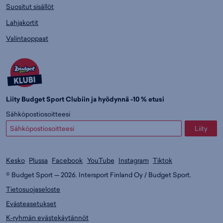
Suositut sisällöt
Lahjakortit
Valintaoppaat
Liity Budget Sport Clubiin ja hyödynnä -10 % etusi
Sähköpostiosoitteesi
Liity
Kesko
Plussa
Facebook
YouTube
Instagram
Tiktok
© Budget Sport — 2026. Intersport Finland Oy / Budget Sport.
Tietosuojaseloste
Evästeasetukset
K-ryhmän evästekäytännöt