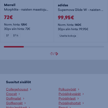
Merrell
adidas
Morphlite - naisten maastojuoksukengät
Supernova Glide W - naisten juoksukengät
72€
99,95€
Norm. hinta:
125€
Norm. hinta:
140€
30pv alin hinta: 72€
30pv alin hinta: 99,95€
37
37 ½
Useita kokoja
1
/
5
Suositut sisällöt
Collegehousut
Polkupyörät
Crocsit
Pyöräilykypärät
Golfmailat
Pyöräilylasit
Golfkengät
Pyöräilyshortsit
Hoka lenkkarit
Reput