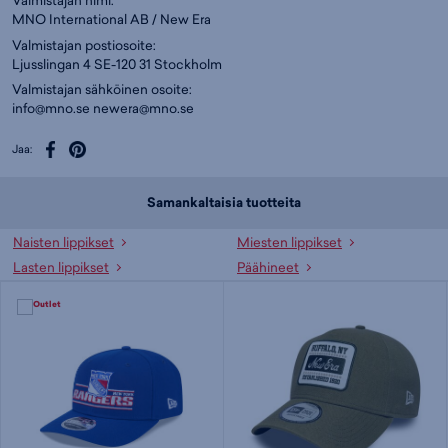
Valmistajan nimi:
MNO International AB / New Era
Valmistajan postiosoite:
Ljusslingan 4 SE-120 31 Stockholm
Valmistajan sähköinen osoite:
info@mno.se
newera@mno.se
Jaa:
Samankaltaisia tuotteita
Naisten lippikset
Miesten lippikset
Lasten lippikset
Päähineet