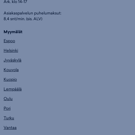
Ark. klo 14-17
Asiakaspalvelun puhelumaksut:
8,4 snt/min. (sis. ALV)
Myymälät
Espoo
Helsinki
Jyväskylä
Kouvola
Kuopio
Lempäälä
Oulu
Pori
Turku
Vantaa