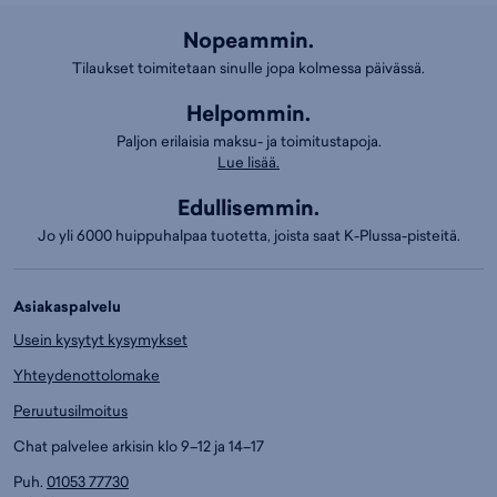
Nopeammin.
Tilaukset toimitetaan sinulle jopa kolmessa päivässä.
Helpommin.
Paljon erilaisia maksu- ja toimitustapoja.
Lue lisää.
Edullisemmin.
Jo yli 6000 huippuhalpaa tuotetta, joista saat K-Plussa-pisteitä.
Asiakaspalvelu
Usein kysytyt kysymykset
Yhteydenottolomake
Peruutusilmoitus
Chat palvelee arkisin klo 9–12 ja 14–17
Puh.
01053 77730