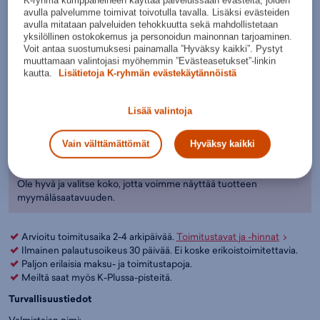
Jääkiekkovaatteet
,
New Era
avulla palvelumme toimivat toivotulla tavalla. Lisäksi evästeiden
Punaine
Väri:
Punainen
(
NER60834781)
n
avulla mitataan palveluiden tehokkuutta sekä mahdollistetaan
yksilöllinen ostokokemus ja personoidun mainonnan tarjoaminen.
Valitse koko:
Voit antaa suostumuksesi painamalla ”Hyväksy kaikki”. Pystyt
muuttamaan valintojasi myöhemmin ”Evästeasetukset”-linkin
Kokotaulukko
One Size
kautta.
Lisätietoja K-ryhmän evästekäytännöistä
Lisää ostoskoriin
Lisää valintoja
Tarkista saatavuus ja nouda myymälästä
Vain välttämättömät
Hyväksy kaikki
Verkkokauppa:
Myymälät:
Saatavilla
Saatavilla
Ole hyvä ja valitse koko, jotta voimme näyttää tuotteen
myymäläsaatavuuden.
Arvioitu toimitusaika 2-4 arkipäivää.
Toimitustavat ja -hinnat
Ilmainen palautusoikeus 30 päivää. Ei koske erikoistoimitettavia.
Paljon erilaisia maksu- ja toimitustapoja.
Meiltä saat myös K-Plussa-pisteitä.
Turvallisuustiedot