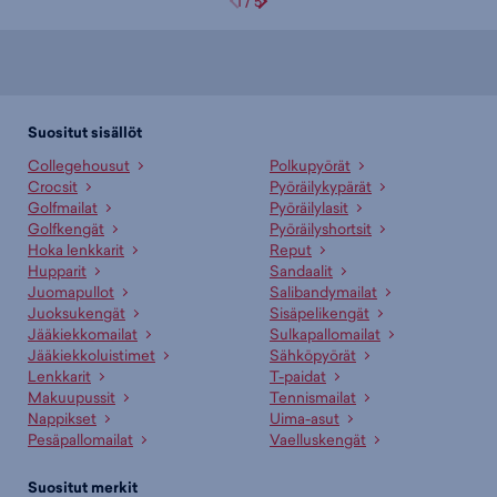
1
/
5
Suositut sisällöt
Collegehousut
Polkupyörät
Crocsit
Pyöräilykypärät
Golfmailat
Pyöräilylasit
Golfkengät
Pyöräilyshortsit
Hoka lenkkarit
Reput
Hupparit
Sandaalit
Juomapullot
Salibandymailat
Juoksukengät
Sisäpelikengät
Jääkiekkomailat
Sulkapallomailat
Jääkiekkoluistimet
Sähköpyörät
Lenkkarit
T-paidat
Makuupussit
Tennismailat
Nappikset
Uima-asut
Pesäpallomailat
Vaelluskengät
Suositut merkit