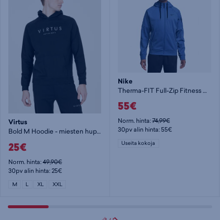
Nike
Therma-FIT Full-Zip Fitness Hoodie M - miesten huppari
55€
Norm. hinta:
74,99€
Virtus
30pv alin hinta: 55€
Bold M Hoodie - miesten huppari
25€
Useita kokoja
Norm. hinta:
49,90€
30pv alin hinta: 25€
M
L
XL
XXL