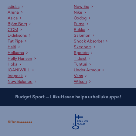
adidas
New Era
Arena
Nike
Asics
Oxdog
Björn Borg
Puma
CCM
Rukka
Didriksons
Salomon
Fat Pipe
Shock Absorber
Halti
Skechers
Helkama
Speedo
Helly Hansen
Titleist
Hoka
Tunturi
ICANIWILL
Under Armour
Icepeak
Vans
New Balance
Wilson
Budget Sport — Liikuttavan halpa urheilukauppa!