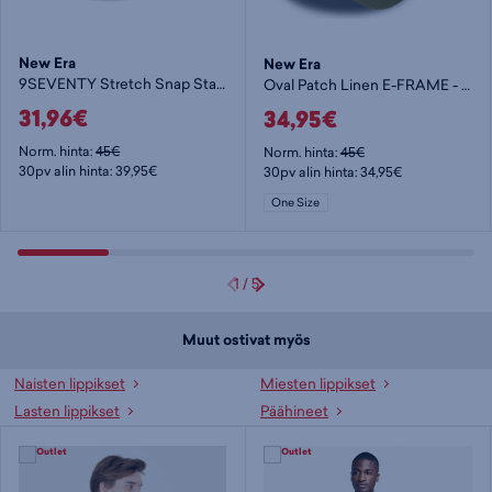
New Era
New Era
9SEVENTY Stretch Snap Stated New York Rangers - lippis
Oval Patch Linen E-FRAME - lippis
31,96€
34,95€
Norm. hinta:
45€
Norm. hinta:
45€
30pv alin hinta: 39,95€
30pv alin hinta: 34,95€
One Size
1
/
5
Muut ostivat myös
Naisten lippikset
Miesten lippikset
Lasten lippikset
Päähineet