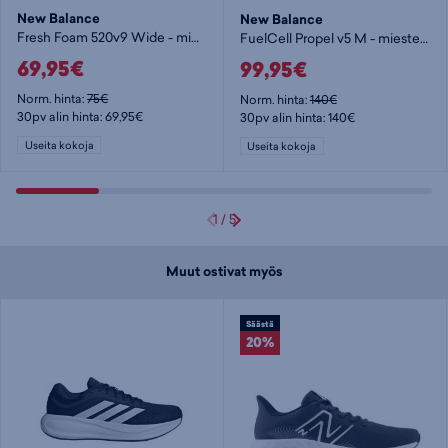
New Balance
New Balance
Fresh Foam 520v9 Wide - miesten juoksukengät
FuelCell Propel v5 M - miesten juoksukengät
69,95€
99,95€
Norm. hinta:
75€
Norm. hinta:
140€
30pv alin hinta: 69,95€
30pv alin hinta: 140€
Useita kokoja
Useita kokoja
1
/
5
Muut ostivat myös
Säästä
20%