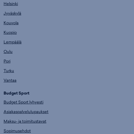
Helsinki
Jyväskylä
Kouvola
Kuopio
Lempäälä
Oulu
Pori
Turku
Vantaa
Budget Sport
Budget Sport lyhyesti
Asiakaspalvelulupaukset
Maksu- ja toimitustavat
Sopimusehdot