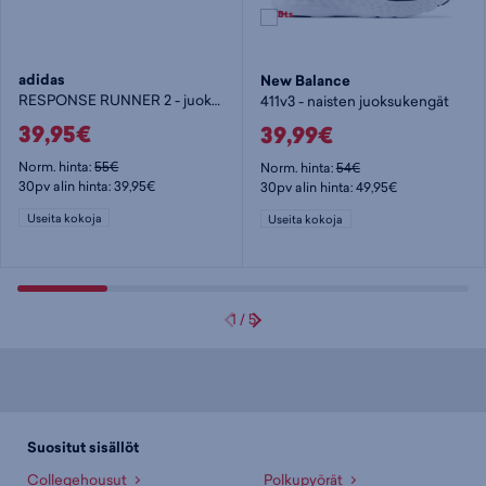
adidas
New Balance
RESPONSE RUNNER 2 - juoksukengät
411v3 - naisten juoksukengät
39,95€
39,99€
Norm. hinta:
55€
Norm. hinta:
54€
30pv alin hinta: 39,95€
30pv alin hinta: 49,95€
Useita kokoja
Useita kokoja
1
/
5
Suositut sisällöt
Collegehousut
Polkupyörät