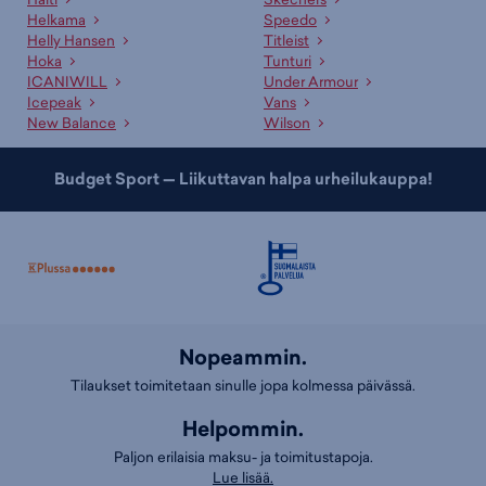
Helkama
Speedo
Helly Hansen
Titleist
Hoka
Tunturi
ICANIWILL
Under Armour
Icepeak
Vans
New Balance
Wilson
Budget Sport — Liikuttavan halpa urheilukauppa!
Nopeammin.
Tilaukset toimitetaan sinulle jopa kolmessa päivässä.
Helpommin.
Paljon erilaisia maksu- ja toimitustapoja.
Lue lisää.