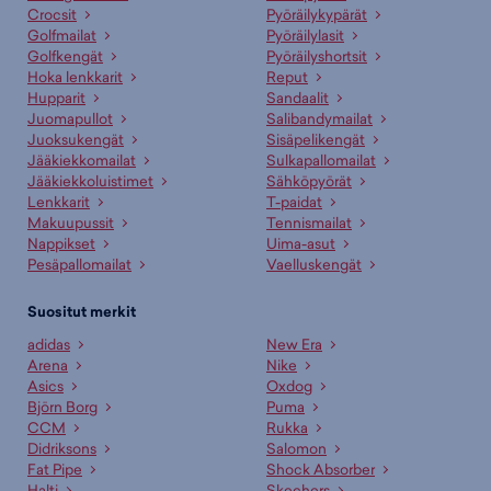
Crocsit
Pyöräilykypärät
Golfmailat
Pyöräilylasit
Golfkengät
Pyöräilyshortsit
Hoka lenkkarit
Reput
Hupparit
Sandaalit
Juomapullot
Salibandymailat
Juoksukengät
Sisäpelikengät
Jääkiekkomailat
Sulkapallomailat
Jääkiekkoluistimet
Sähköpyörät
Lenkkarit
T-paidat
Makuupussit
Tennismailat
Nappikset
Uima-asut
Pesäpallomailat
Vaelluskengät
Suositut merkit
adidas
New Era
Arena
Nike
Asics
Oxdog
Björn Borg
Puma
CCM
Rukka
Didriksons
Salomon
Fat Pipe
Shock Absorber
Halti
Skechers