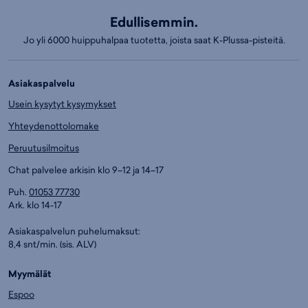
Edullisemmin.
Jo yli 6000 huippuhalpaa tuotetta, joista saat K-Plussa-pisteitä.
Asiakaspalvelu
Usein kysytyt kysymykset
Yhteydenottolomake
Peruutusilmoitus
Chat palvelee arkisin klo 9–12 ja 14–17
Puh.
01053 77730
Ark. klo 14-17
Asiakaspalvelun puhelumaksut:
8,4 snt/min. (sis. ALV)
Myymälät
Espoo