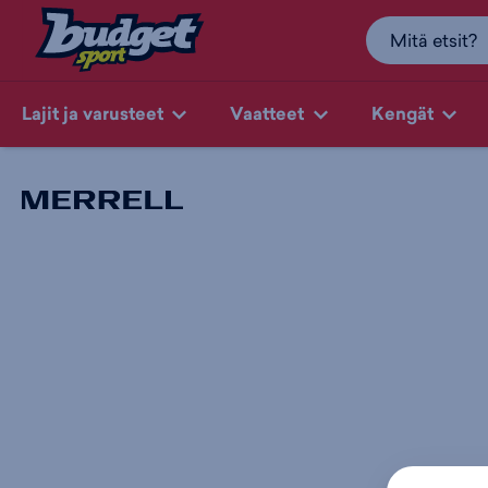
Lajit ja varusteet
Vaatteet
Kengät