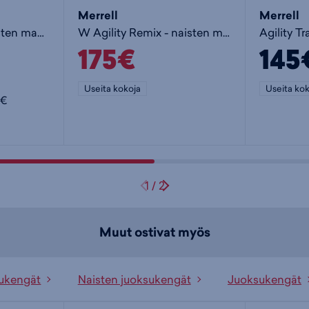
Merrell
Merrell
Agility Trail W - naisten maastojuoksukengät
W Agility Remix - naisten maastojuoksukengät
175€
145
Useita kokoja
Useita kok
5€
1
/
2
Muut ostivat myös
ukengät
Naisten juoksukengät
Juoksukengät