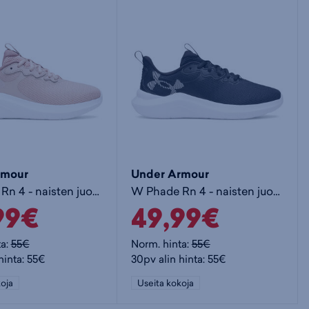
rmour
Under Armour
W Phade Rn 4 - naisten juoksukengät
W Phade Rn 4 - naisten juoksukengät
99€
49,99€
ta:
55€
Norm. hinta:
55€
hinta: 55€
30pv alin hinta: 55€
oja
Useita kokoja