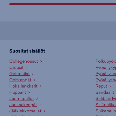
Suositut sisällöt
Collegehousut
Polkupyör
Crocsit
Pyöräilyky
Golfmailat
Pyöräilylas
Golfkengät
Pyöräilysh
Hoka lenkkarit
Reput
Hupparit
Sandaalit
Juomapullot
Salibandy
Juoksukengät
Sisäpelik
Jääkiekkomailat
Sulkapallo