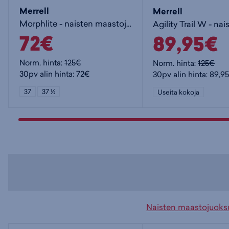
Merrell
Merrell
Morphlite - naisten maastojuoksukengät
72€
89,95€
Norm. hinta:
125€
Norm. hinta:
125€
30pv alin hinta: 72€
30pv alin hinta: 89,9
37
37 ½
Useita kokoja
Naisten maastojuoks