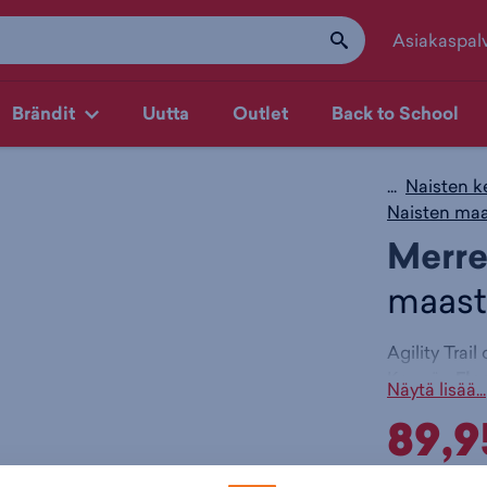
Asiakaspal
Brändit
Uutta
Outlet
Back to School
...
Naisten k
Naisten ma
Merre
maast
Agility Trai
Kengän
Flo
Näytä lisää...
vaimennusta
89,9
pidosta kaik
Päälli
Normaalihin
Vuori: