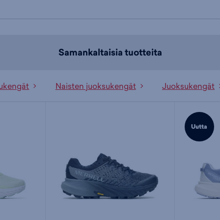
Samankaltaisia tuotteita
ukengät
Naisten juoksukengät
Juoksukengät
Uutta