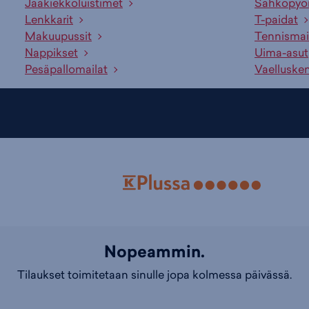
Jääkiekkoluistimet
Sähköpyö
Lenkkarit
T-paidat
Makuupussit
Tennismai
Nappikset
Uima-asut
Pesäpallomailat
Vaelluske
Nopeammin.
Tilaukset toimitetaan sinulle jopa kolmessa päivässä.