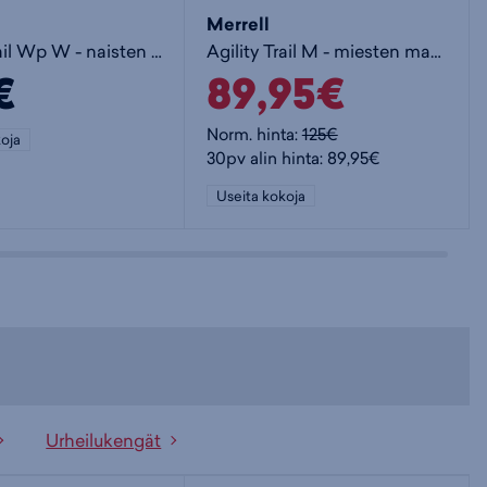
Merrell
Agility Trail Wp W - naisten maastojuoksukengät
Agility Trail M - miesten maastojuoksukengät
€
89,95€
Norm. hinta:
125€
oja
30pv alin hinta: 89,95€
Useita kokoja
Urheilukengät