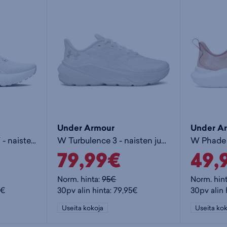
Under Armour
Under A
Charged Surge 4 W - naisten juoksukengät
W Turbulence 3 - naisten juoksukengät
79,99€
49,
Norm. hinta:
95€
Norm. hin
5€
30pv alin hinta: 79,95€
30pv alin 
Useita kokoja
Useita kok