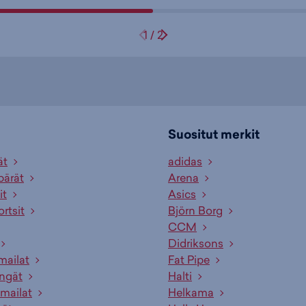
1
/
2
Suositut merkit
ät
adidas
pärät
Arena
it
Asics
ortsit
Björn Borg
CCM
Didriksons
mailat
Fat Pipe
engät
Halti
mailat
Helkama