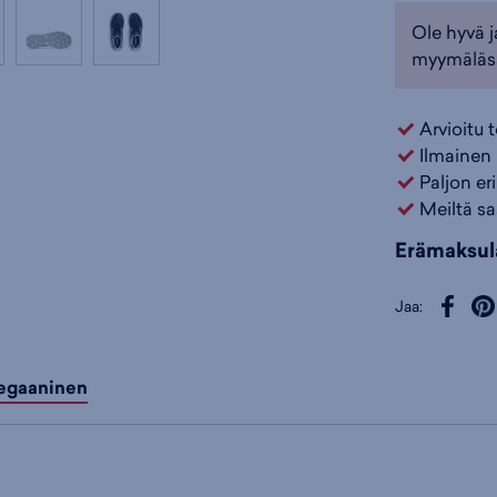
Kengät
,
Merr
Ole hyvä j
Väri:
Musta
(
myymäläs
Arvioitu 
Ilmainen 
Paljon er
Meiltä sa
Erämaksul
Jaa:
egaaninen