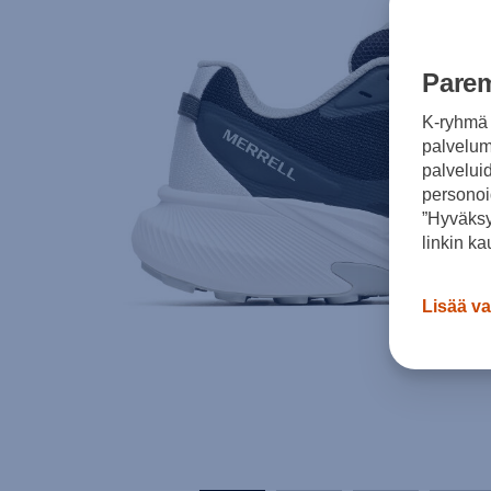
Parem
K-ryhmä 
palvelumm
palvelui
personoi
”Hyväksy
linkin ka
Lisää va