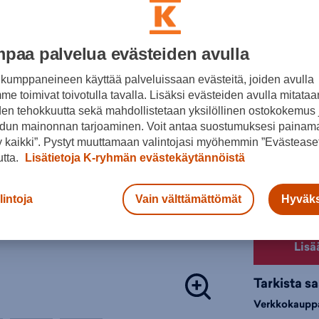
30pv alin hi
Pohjal
Lisätieto
kierrät
Ulkopo
paa palvelua evästeiden avulla
Värit:
epätasa
kumppaneineen käyttää palveluissaan evästeitä, joiden avulla
Vegaan
e toimivat toivotulla tavalla. Lisäksi evästeiden avulla mitataa
Clean
den tehokkuutta sekä mahdollistetaan yksilöllinen ostokokemus 
Paino:
dun mainonnan tarjoaminen. Voit antaa suostumuksesi painama
Musta
Drop:
 kaikki”. Pystyt muuttamaan valintojasi myöhemmin ”Evästeaset
Valitse koko
Nappul
utta.
Lisätietoja K-ryhmän evästekäytännöistä
36
3
Harjoitusal
lintoja
Vain välttämättömät
Hyväks
Kokotauluk
Droppi (mm
Tuki:
Lisä
Lesti:
Tarkista s
Tuotteeseen 
Verkkokaupp
Naisten juo