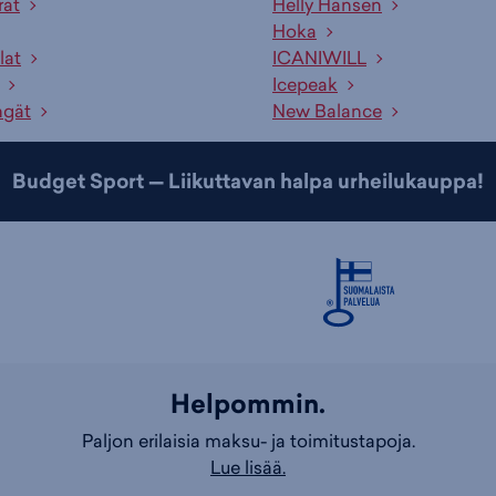
rät
Helly Hansen
Hoka
lat
ICANIWILL
Icepeak
ngät
New Balance
Budget Sport — Liikuttavan halpa urheilukauppa!
Helpommin.
Paljon erilaisia maksu- ja toimitustapoja.
Lue lisää.