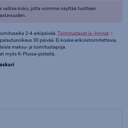
ell
a valitse koko, jotta voimme näyttää tuotteen
MERJ00003285)
i
s
s
aatavuuden.
i
a
ä
toimitusaika 2-4 arkipäivää.
Toimitustavat ja -hinnat
palautusoikeus 30 päivää. Ei koske erikoistoimitettavia.
ilaisia maksu- ja toimitustapoja.
n
:
:
at myös K-Plussa-pisteitä.
askuri