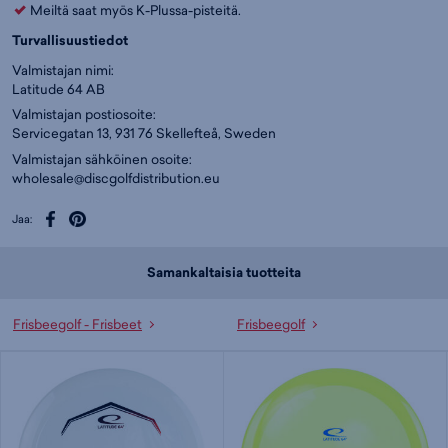
Meiltä saat myös K-Plussa-pisteitä.
Turvallisuustiedot
Valmistajan nimi:
Latitude 64 AB
Valmistajan postiosoite:
Servicegatan 13, 931 76 Skellefteå, Sweden
Valmistajan sähköinen osoite:
wholesale@discgolfdistribution.eu
Jaa:
Samankaltaisia tuotteita
Frisbeegolf - Frisbeet
Frisbeegolf