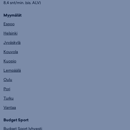
8,4 snt/min. (sis. ALV)
Myymälät
Espoo
Helsinki
Jyväskylä
Kouvola
Kuopio
Lempäälä
Oulu
Pori
Turku
Vantaa
Budget Sport
Budget Sport lyhyesti