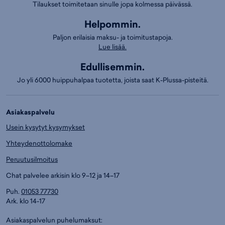
Tilaukset toimitetaan sinulle jopa kolmessa päivässä.
Helpommin.
Paljon erilaisia maksu- ja toimitustapoja.
Lue lisää.
Edullisemmin.
Jo yli 6000 huippuhalpaa tuotetta, joista saat K-Plussa-pisteitä.
Asiakaspalvelu
Usein kysytyt kysymykset
Yhteydenottolomake
Peruutusilmoitus
Chat palvelee arkisin klo 9–12 ja 14–17
Puh.
01053 77730
Ark. klo 14-17
Asiakaspalvelun puhelumaksut: