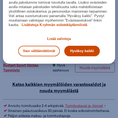
Väri:
Valkoinen
avulla palvelumme toimivat toivotulla tavalla. Lisäksi evästeiden
Lisää ostoskoriin
avulla mitataan palveluiden tehokkuutta sekä mahdollistetaan
yksilöllinen ostokokemus ja personoidun mainonnan tarjoaminen.
Tarkista saatavuus ja nouda myymälästä
Voit antaa suostumuksesi painamalla ”Hyväksy kaikki”. Pystyt
muuttamaan valintojasi myöhemmin ”Evästeasetukset”-linkin
Verkkokauppa:
Myymälät:
Saatavilla
Saatavilla
kautta.
Lisätietoja K-ryhmän evästekäytännöistä
Budget Sport Espoo,
Hyvä
Nouda myymälästä
Kauppakeskus Merituuli
saatavuus
Lisää valintoja
Budget Sport Pori,
Hyvä
Vain välttämättömät
Hyväksy kaikki
Nouda myymälästä
Kauppakeskus Puuvilla
saatavuus
Budget Sport Vantaa,
Hyvä
Nouda myymälästä
Tammisto
saatavuus
Katso kaikkien myymälöiden varastosaldot ja
nouda myymälästä
Arvioitu toimitusaika 2-4 arkipäivää.
Toimitustavat ja -hinnat
Ilmainen palautusoikeus 30 päivää. Ei koske erikoistoimitettavia.
Paljon erilaisia maksu- ja toimitustapoja.