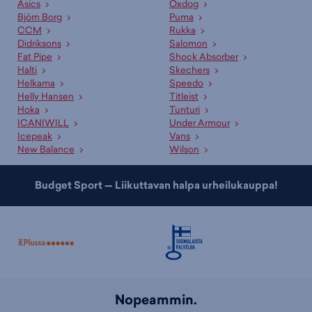
Asics
Oxdog
Björn Borg
Puma
CCM
Rukka
Didriksons
Salomon
Fat Pipe
Shock Absorber
Halti
Skechers
Helkama
Speedo
Helly Hansen
Titleist
Hoka
Tunturi
ICANIWILL
Under Armour
Icepeak
Vans
New Balance
Wilson
Budget Sport — Liikuttavan halpa urheilukauppa!
Nopeammin.