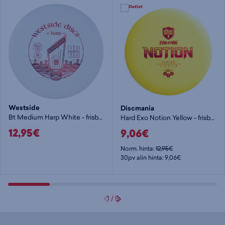
Westside
Discmania
Bt Medium Harp White - frisbeegolf putteri
Hard Exo Notion Yellow - frisbeegolf putteri
12,95€
9,06€
Norm. hinta:
12,95€
30pv alin hinta: 9,06€
1
/
5