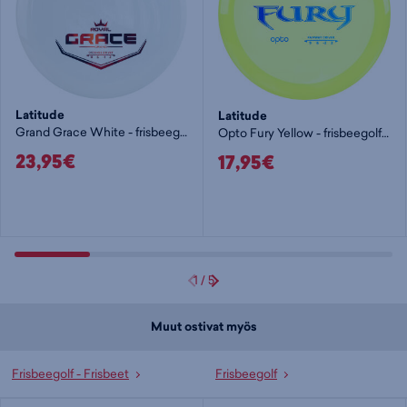
Latitude
Latitude
Grand Grace White - frisbeegolf pituusdraiveri
Opto Fury Yellow - frisbeegolf pituusdraiveri
23,95€
17,95€
1
/
5
Muut ostivat myös
Frisbeegolf - Frisbeet
Frisbeegolf