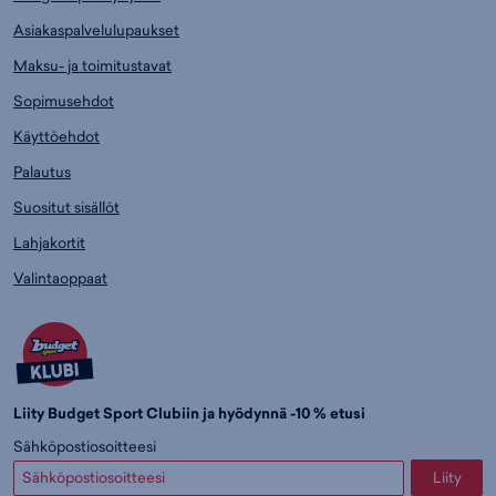
Asiakaspalvelulupaukset
Maksu- ja toimitustavat
Sopimusehdot
Käyttöehdot
Palautus
Suositut sisällöt
Lahjakortit
Valintaoppaat
Liity Budget Sport Clubiin ja hyödynnä -10 % etusi
Sähköpostiosoitteesi
Liity