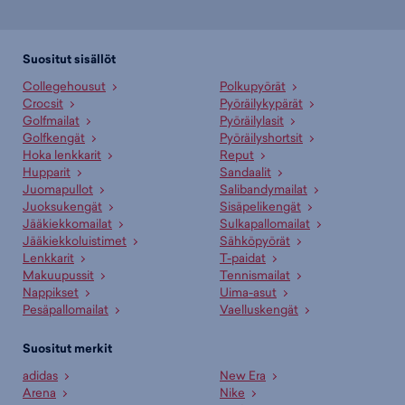
Suositut sisällöt
Collegehousut
Polkupyörät
Crocsit
Pyöräilykypärät
Golfmailat
Pyöräilylasit
Golfkengät
Pyöräilyshortsit
Hoka lenkkarit
Reput
Hupparit
Sandaalit
Juomapullot
Salibandymailat
Juoksukengät
Sisäpelikengät
Jääkiekkomailat
Sulkapallomailat
Jääkiekkoluistimet
Sähköpyörät
Lenkkarit
T-paidat
Makuupussit
Tennismailat
Nappikset
Uima-asut
Pesäpallomailat
Vaelluskengät
Suositut merkit
adidas
New Era
Arena
Nike