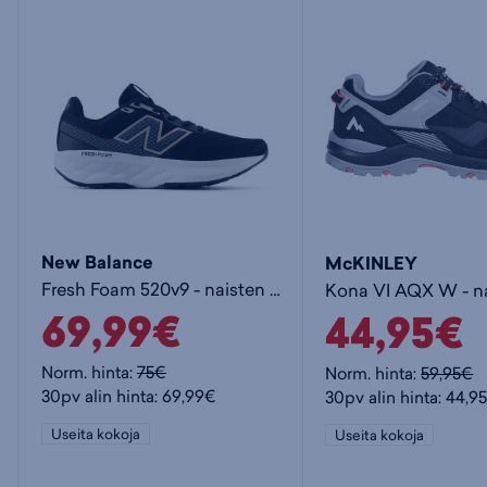
New Balance
McKINLEY
Fresh Foam 520v9 - naisten juoksukengät
69,99€
44,95€
Norm. hinta:
75€
Norm. hinta:
59,95€
30pv alin hinta: 69,99€
30pv alin hinta: 44,9
Useita kokoja
Useita kokoja