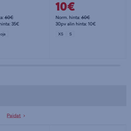
10€
ta:
60€
Norm. hinta:
60€
hinta: 35€
30pv alin hinta: 10€
oja
XS
S
Paidat