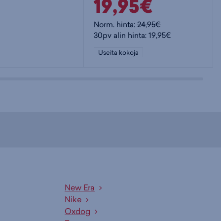
19,95€
Norm. hinta:
24,95€
30pv alin hinta: 19,95€
Useita kokoja
New Era
Nike
Oxdog