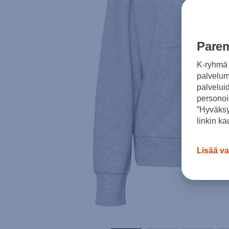
Parem
K-ryhmä 
palvelumm
palvelui
personoi
”Hyväksy
linkin ka
Lisää va