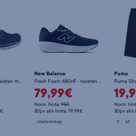
New Balance
Puma
Kona VI AQX W - naisten matalavartinen vaelluskenkä
Fresh Foam 680v9 - naisten juoksukengät
79,99€
19,
Norm. hinta:
95€
Norm. hin
5€
30pv alin hinta: 79,99€
30pv alin 
Useita kokoja
S
M