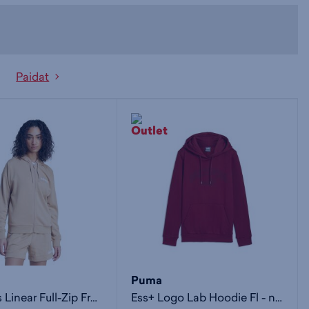
Paidat
Puma
Essentials Linear Full-Zip French Terry Hoodie W - naisten huppari
Ess+ Logo Lab Hoodie Fl - naisten huppari