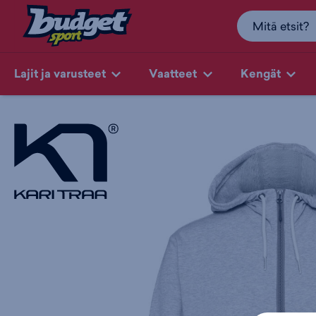
Lajit ja varusteet
Vaatteet
Kengät