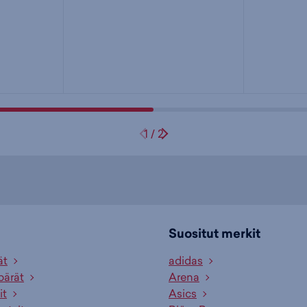
1
/
2
Suositut merkit
ät
adidas
pärät
Arena
it
Asics