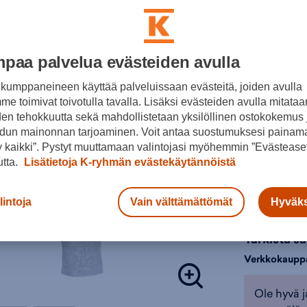
Lisätieto
Tuotteeseen 
Naisten vaa
Värit:
aika
,
Kari Tr
paa palvelua evästeiden avulla
Väri:
Harma
kumppaneineen käyttää palveluissaan evästeitä, joiden avulla
e toimivat toivotulla tavalla. Lisäksi evästeiden avulla mitataa
Harmaa
den tehokkuutta sekä mahdollistetaan yksilöllinen ostokokemus 
dun mainonnan tarjoaminen. Voit antaa suostumuksesi painama
Valitse koko
 kaikki”. Pystyt muuttamaan valintojasi myöhemmin ”Evästeaset
S
utta.
Lisätietoja K-ryhmän evästekäytännöistä
lintoja
Vain välttämättömät
Hyväks
Lisä
Tarkista s
Verkkokaupp
Ole hyvä j