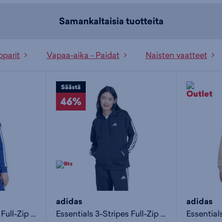
Samankaltaisia tuotteita
pparit
Vapaa-aika - Paidat
Naisten vaatteet
Säästä
46%
adidas
adidas
Essentials 3-Stripes Full-Zip - naisten huppari
Essentials 3-Stripes Full-Zip - naisten huppari