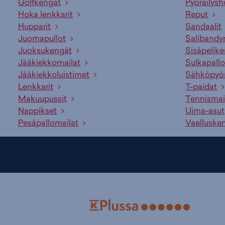
Golfkengät
Pyöräilysh
Hoka lenkkarit
Reput
Hupparit
Sandaalit
Juomapullot
Salibandy
Juoksukengät
Sisäpelik
Jääkiekkomailat
Sulkapallo
Jääkiekkoluistimet
Sähköpyö
Lenkkarit
T-paidat
Makuupussit
Tennismai
Nappikset
Uima-asut
Pesäpallomailat
Vaelluske