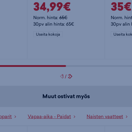
34,99€
35€
Norm. hinta:
65€
Norm. hin
30pv alin hinta: 65€
30pv alin 
Useita kokoja
Useita kok
1
/
2
Muut ostivat myös
pparit
Vapaa-aika - Paidat
Naisten vaatteet