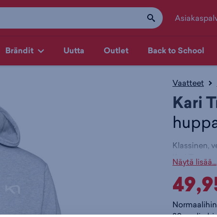
Asiakaspal
Brändit
Uutta
Outlet
Back to School
Vaatteet
Kari T
huppa
Klassinen, v
Kari Traa pe
Näytä lisää...
edessä. Käsi
49,9
polyestersek
se joustaa 
Päämate
Normaalihin
Kontras
30pv alin hi