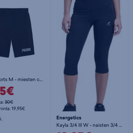
Puma Shorts M - miesten collegeshortsit
95€
ta:
30€
hinta: 19,95€
Energetics
L
Kayla 3/4 III W - naisten 3/4 trikoot