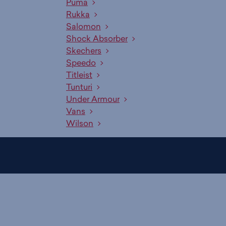
Puma
Rukka
Salomon
Shock Absorber
Skechers
Speedo
Titleist
Tunturi
Under Armour
Vans
Wilson