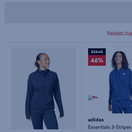
Naisten hu
Säästä
46%
adidas