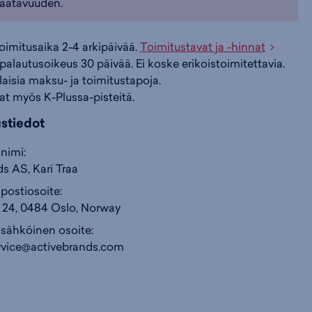
aatavuuden.
i
s
s
toimitusaika 2-4 arkipäivää.
Toimitustavat ja -hinnat
palautusoikeus 30 päivää. Ei koske erikoistoimitettavia.
i
a
ä
ilaisia maksu- ja toimitustapoja.
at myös K-Plussa-pisteitä.
n
:
:
ustiedot
nimi:
s AS, Kari Traa
postiosoite:
 24, 0484 Oslo, Norway
 sähköinen osoite:
rvice@activebrands.com