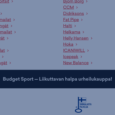
ortsit
Björn Borg
CCM
Didriksons
mailat
Fat Pipe
engät
Halti
mailat
Helkama
rät
Helly Hansen
Hoka
lat
ICANIWILL
Icepeak
ngät
New Balance
Budget Sport — Liikuttavan halpa urheilukauppa!