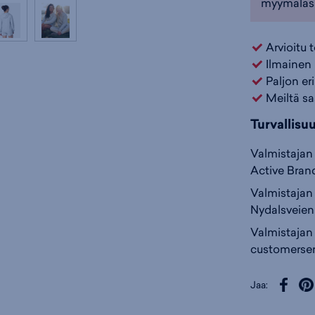
myymäläs
Arvioitu 
Ilmainen 
Paljon er
Meiltä sa
Turvallisu
Valmistajan 
Active Brand
Valmistajan 
Nydalsveien
Valmistajan
customerse
Jaa: