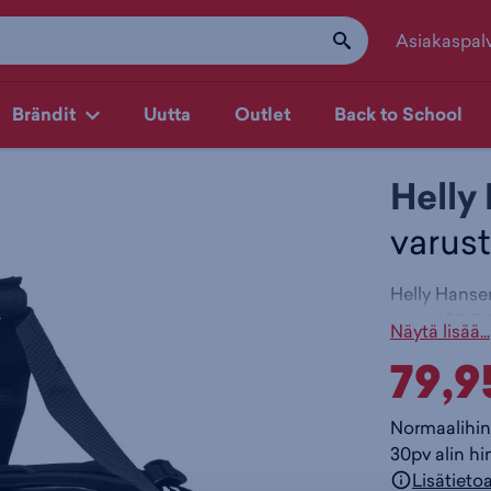
Asiakaspal
Brändit
Uutta
Outlet
Back to School
Helly
varust
Helly Hansen
600 D 
Näytä lisää...
PVC va
79,9
kuituvä
tilava 
laukun
Normaalihin
vetoket
30pv alin hi
YKK-ve
Lisätieto