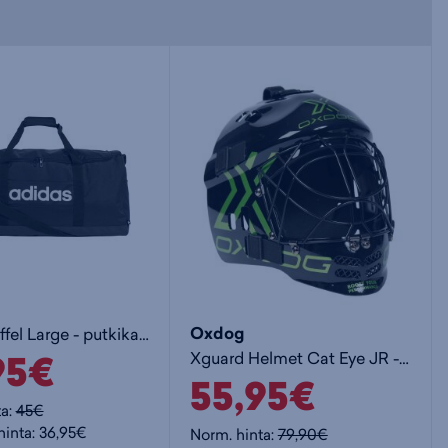
Oxdog
Linear Duffel Large - putkikassi
95€
Xguard Helmet Cat Eye JR - lasten maalivahdin maski
55,95€
ta:
45€
hinta: 36,95€
Norm. hinta:
79,90€