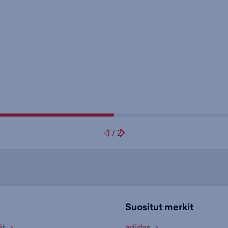
1
/
2
Suositut merkit
ät
adidas