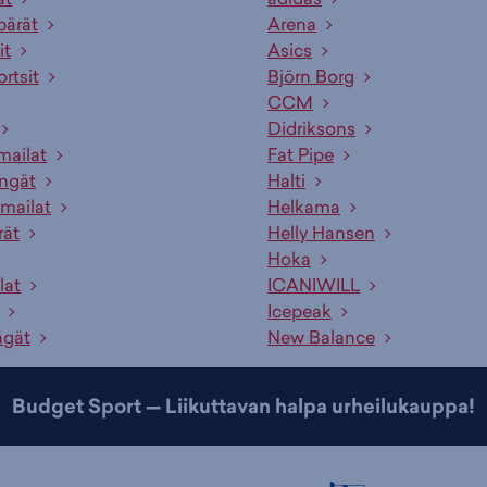
pärät
Arena
it
Asics
ortsit
Björn Borg
CCM
Didriksons
mailat
Fat Pipe
engät
Halti
mailat
Helkama
rät
Helly Hansen
Hoka
lat
ICANIWILL
Icepeak
ngät
New Balance
Budget Sport — Liikuttavan halpa urheilukauppa!