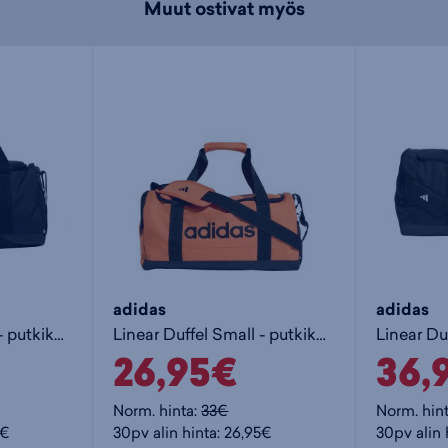
Muut ostivat myös
adidas
adidas
Linear Duffel Small - putkikassi
Linear Duffel Small - putkikassi
26,95€
36,
Norm. hinta:
33€
Norm. hin
5€
30pv alin hinta: 26,95€
30pv alin 