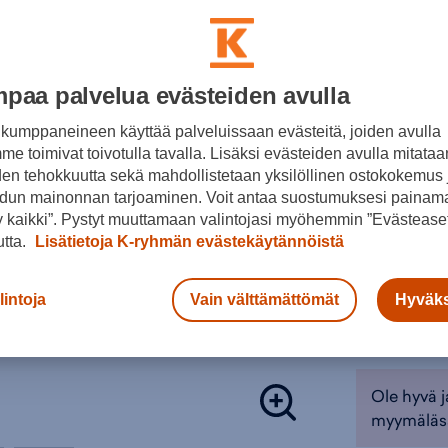
irroite
Värit:
päälli
tilavuu
paino 
paa palvelua evästeiden avulla
Materiaali: 
Musta
kumppaneineen käyttää palveluissaan evästeitä, joiden avulla
Polyuretani
e toimivat toivotulla tavalla. Lisäksi evästeiden avulla mitataa
Valitse koko
den tehokkuutta sekä mahdollistetaan yksilöllinen ostokokemus 
Tuotteeseen l
dun mainonnan tarjoaminen. Voit antaa suostumuksesi painama
ONES
Väri:
Musta
(
 kaikki”. Pystyt muuttamaan valintojasi myöhemmin ”Evästeaset
utta.
Lisätietoja K-ryhmän evästekäytännöistä
Lisä
lintoja
Vain välttämättömät
Hyväks
Tarkista s
Verkkokaupp
Ole hyvä j
myymäläs