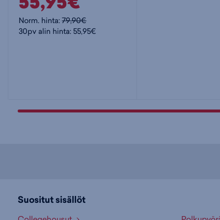
55,95€
Norm. hinta:
79,90€
30pv alin hinta: 55,95€
Suositut sisällöt
Collegehousut
Polkupyör