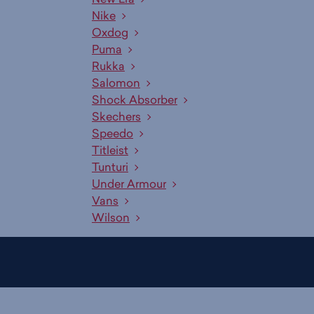
Nike
Oxdog
Puma
Rukka
Salomon
Shock Absorber
Skechers
Speedo
Titleist
Tunturi
Under Armour
Vans
Wilson