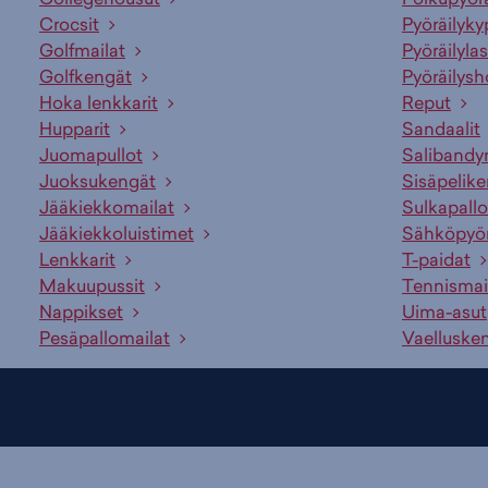
Crocsit
Pyöräilyky
Golfmailat
Pyöräilylas
Golfkengät
Pyöräilysh
Hoka lenkkarit
Reput
Hupparit
Sandaalit
Juomapullot
Salibandy
Juoksukengät
Sisäpelik
Jääkiekkomailat
Sulkapallo
Jääkiekkoluistimet
Sähköpyö
Lenkkarit
T-paidat
Makuupussit
Tennismai
Nappikset
Uima-asut
Pesäpallomailat
Vaelluske