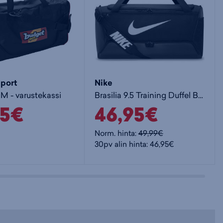
port
Nike
M - varustekassi
Brasilia 9.5 Training Duffel Bag Large - varustekassi
95€
46,95€
Norm. hinta:
49,99€
30pv alin hinta: 46,95€