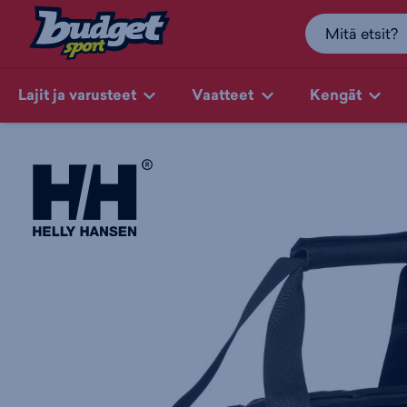
Lajit ja varusteet
Vaatteet
Kengät