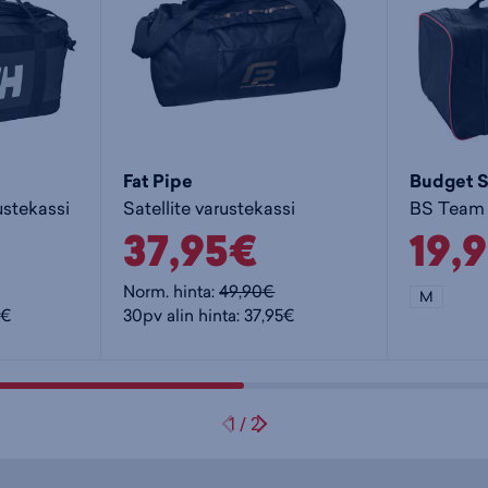
Fat Pipe
Budget S
ustekassi
Satellite varustekassi
BS Team 
37,95€
19,
Norm. hinta:
49,90€
M
5€
30pv alin hinta: 37,95€
1
/
2