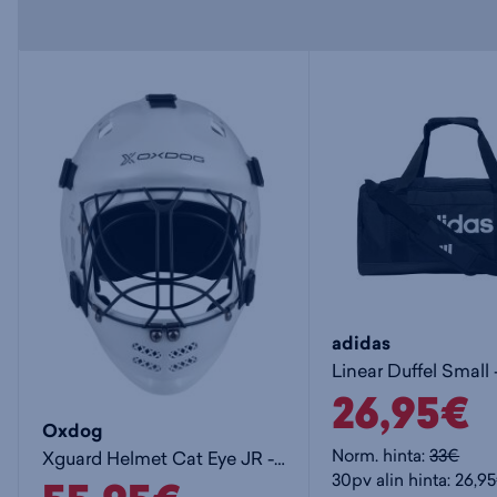
adidas
26,95€
Oxdog
Norm. hinta:
33€
Xguard Helmet Cat Eye JR - lasten maalivahdin maski
30pv alin hinta: 26,9