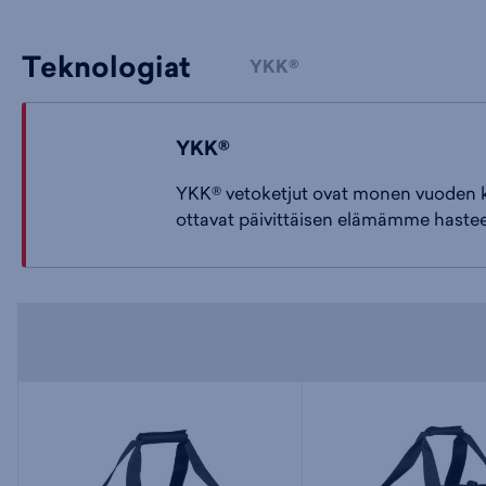
Teknologiat
YKK®
YKK®
YKK® vetoketjut ovat monen vuoden ko
ottavat päivittäisen elämämme hastee