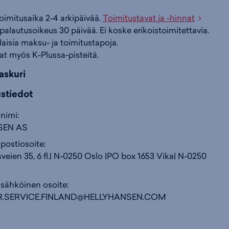
toimitusaika 2-4 arkipäivää.
Toimitustavat ja -hinnat
i
s
s
palautusoikeus 30 päivää. Ei koske erikoistoimitettavia.
ilaisia maksu- ja toimitustapoja.
at myös K-Plussa-pisteitä.
i
a
ä
askuri
n
:
:
ustiedot
nimi:
SEN AS
postiosoite:
ien 35, 6 fl.| N-0250 Oslo |PO box 1653 Vika| N-0250
 sähköinen osoite:
.SERVICE.FINLAND@HELLYHANSEN.COM