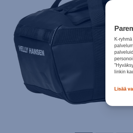
Parem
K-ryhmä 
palvelumm
palvelui
personoi
”Hyväksy
linkin ka
Lisää va