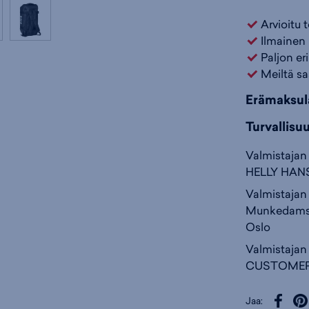
Arvioitu 
Ilmainen 
Paljon er
Meiltä sa
Erämaksul
Turvallisu
Valmistajan 
HELLY HAN
Valmistajan 
Munkedamsve
Oslo
Valmistajan
CUSTOMER
Jaa: