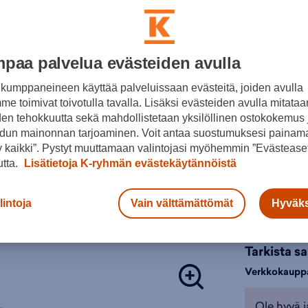
Lämmin 
L
Kevyt 
Värit:
Pitävä
paa palvelua evästeiden avulla
Tuotteeseen 
kumppaneineen käyttää palveluissaan evästeitä, joiden avulla
Retkeilykeng
e toimivat toivotulla tavalla. Lisäksi evästeiden avulla mitataa
kengät
,
Ret
Keltaine
den tehokkuutta sekä mahdollistetaan yksilöllinen ostokokemus 
n
Väri:
Keltain
dun mainonnan tarjoaminen. Voit antaa suostumuksesi painama
Valitse koko
 kaikki”. Pystyt muuttamaan valintojasi myöhemmin ”Evästeaset
utta.
Lisätietoja K-ryhmän evästekäytännöistä
29
3
lintoja
Vain välttämättömät
Hyväks
Lisä
Tarkista s
Verkkokaupp
Ole hyvä j