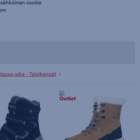
 sähköinen osoite:
com
Vapaa-aika - Talvikengät