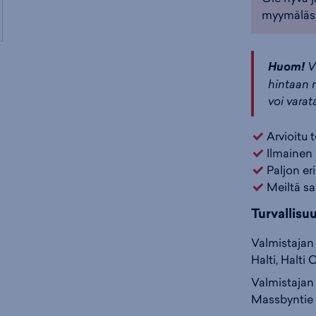
myymäläs
Huom!
V
hintaan n
voi varat
Arvioitu 
Ilmainen 
Paljon er
Meiltä sa
Turvallisu
Valmistajan 
Halti, Halti 
Valmistajan 
Massbyntie 