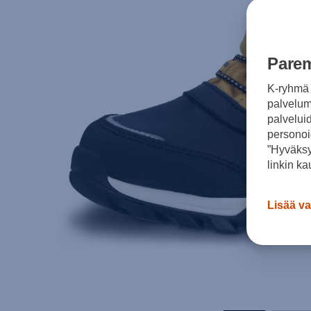
Parem
K-ryhmä 
palvelumm
palvelui
personoi
”Hyväksy
linkin ka
Lisää va