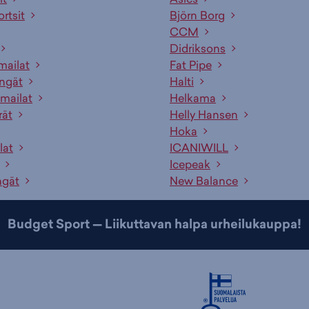
ortsit
Björn Borg
CCM
Didriksons
mailat
Fat Pipe
engät
Halti
mailat
Helkama
rät
Helly Hansen
Hoka
lat
ICANIWILL
Icepeak
ngät
New Balance
Budget Sport — Liikuttavan halpa urheilukauppa!