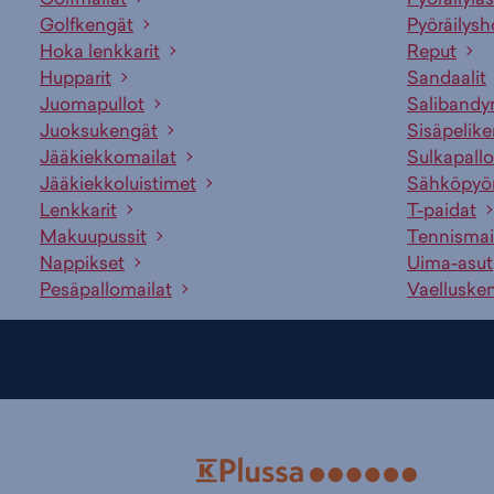
Golfkengät
Pyöräilysh
Hoka lenkkarit
Reput
Hupparit
Sandaalit
Juomapullot
Salibandy
Juoksukengät
Sisäpelik
Jääkiekkomailat
Sulkapallo
Jääkiekkoluistimet
Sähköpyö
Lenkkarit
T-paidat
Makuupussit
Tennismai
Nappikset
Uima-asut
Pesäpallomailat
Vaelluske