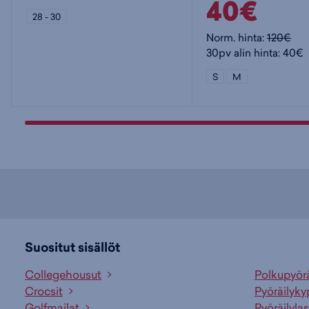
40€
28 - 30
Norm. hinta:
120€
30pv alin hinta: 40€
S
M
Suositut sisällöt
Collegehousut
Polkupyör
Crocsit
Pyöräilyky
Golfmailat
Pyöräilylas