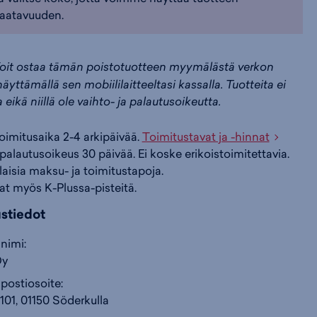
aatavuuden.
i
s
s
oit ostaa tämän poistotuotteen myymälästä verkon
i
a
ä
äyttämällä sen mobiililaitteeltasi kassalla. Tuotteita ei
a eikä niillä ole vaihto- ja palautusoikeutta.
n
:
:
toimitusaika 2-4 arkipäivää.
Toimitustavat ja -hinnat
palautusoikeus 30 päivää. Ei koske erikoistoimitettavia.
ilaisia maksu- ja toimitustapoja.
at myös K-Plussa-pisteitä.
ustiedot
nimi:
Oy
postiosoite:
101, 01150 Söderkulla