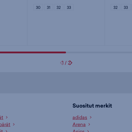
30
31
32
33
32
33
1
/
2
Suositut merkit
ät
adidas
pärät
Arena
it
Asics