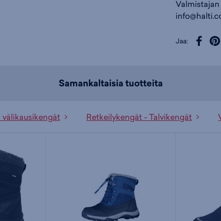
Valmistajan
info@halti.
Jaa:
Samankaltaisia tuotteita
 välikausikengät
Retkeilykengät - Talvikengät