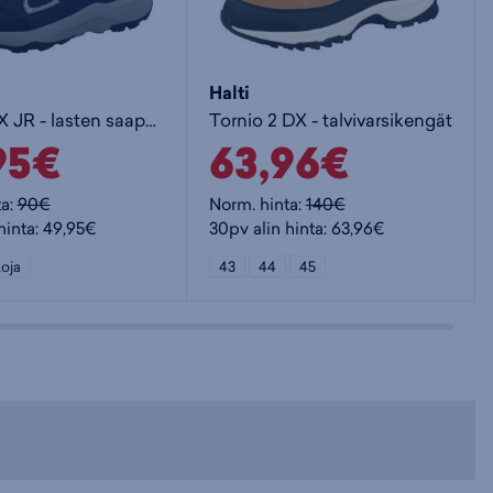
Halti
Reiss 3 DX JR - lasten saappaat
Tornio 2 DX - talvivarsikengät
95€
63,96€
ta:
90€
Norm. hinta:
140€
hinta: 49,95€
30pv alin hinta: 63,96€
oja
43
44
45