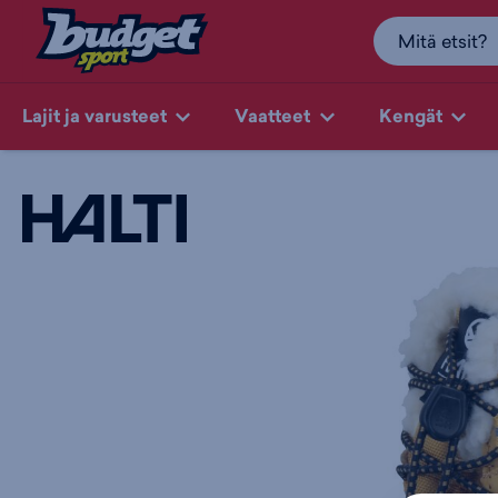
Lajit ja varusteet
Vaatteet
Kengät