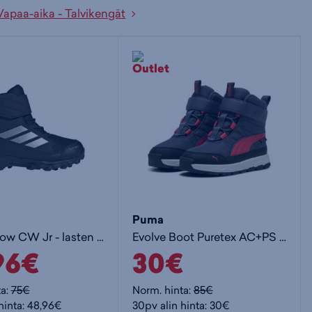
Vapaa-aika - Talvikengät
Puma
Terrex Snow CW Jr - lasten talvivarsikengät
Evolve Boot Puretex AC+PS Jr - lasten talvivarsikengät
96€
30€
ta:
75€
Norm. hinta:
85€
hinta: 48,96€
30pv alin hinta: 30€