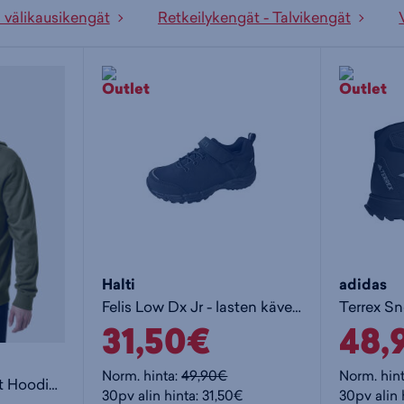
 välikausikengät
Retkeilykengät - Talvikengät
Halti
adidas
Felis Low Dx Jr - lasten kävelykengät
31,50€
48,
Norm. hinta:
49,90€
Norm. hin
Core Graphic Sweat Hoodie - miesten huppari
30pv alin hinta: 31,50€
30pv alin 