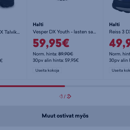
Halti
Halti
Vesper DX Youth - lasten saappaat
Inari Lasten DrymaxX Talvikenkä
59,95€
49,
Norm. hinta:
89,90€
Norm. hin
30pv alin hinta: 59,95€
30pv alin 
5€
Useita kokoja
Useita kok
1
/
2
Muut ostivat myös