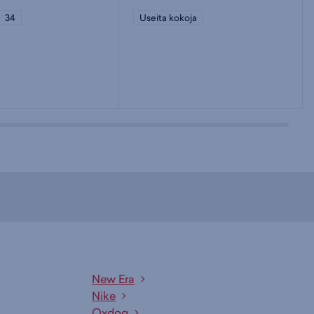
34
Useita kokoja
New Era
Nike
Oxdog