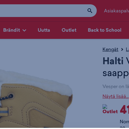
Asiakaspal
Brändit
Uutta
Outlet
Back to School
Kengät
L
Halti
V
saapp
Vesper on lä
ja lämpöisin
Näytä lisää...
nopea pukea,
4
kevyt ja jo
pitoa.
Helpos
Nor
Vedenp
30pv