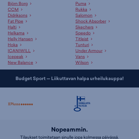
Björn Borg
Puma
CCM
Rukka
Didriksons
Salomon
Fat Pipe
Shock Absorber
Halti
Skechers
Helkama
Speedo
Helly Hansen
Titleist
Hoka
Tunturi
ICANIWILL
Under Armour
Icepeak
Vans
New Balance
Wilson
Budget Sport — Liikuttavan halpa urheilukauppa!
Nopeammin.
Tilaukset toimitetaan sinulle jopa kolmessa päivässä.