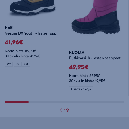
Halti
Vesper DX Youth - lasten saappaat
41,96€
Norm. hinta:
89,90€
KUOMA
30pv alin hinta: 41,96€
Putkivarsi Jr - lasten saappaat
29
30
33
49,95€
Norm. hinta:
69,95€
30pv alin hinta: 49,95€
Useita kokoja
1
/
5