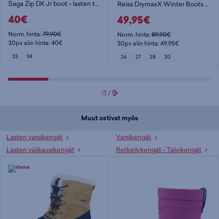
Saga Zip DX Jr boot - lasten talvivarsikengät
Reiss DrymaxX Winter Boots - lasten talvivarsikengät
40€
49,95€
Norm. hinta:
79,90€
Norm. hinta:
89,90€
30pv alin hinta: 40€
30pv alin hinta: 49,95€
33
34
26
27
28
30
1
/
5
Muut ostivat myös
Lasten varsikengät
Varsikengät
Lasten välikausikengät
Retkeilykengät - Talvikengät