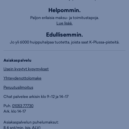
Helpommin.
Paljon erilaisia maksu- ja toimitustapoja.
Lue lisää.
Edullisemmin.
Jo yli 6000 huippuhalpaa tuotetta, joista saat K-Plussa-pisteitä.
Asiakaspalvelu
Usein kysytyt kysymykset
Yhteydenottolomake
Peruutusilmoitus
Chat palvelee arkisin klo 9–12 ja 14–17
Puh.
01053 77730
Ark. klo 14-17
Asiakaspalvelun puhelumaksut:
8,4 snt/min. (sis. ALV)