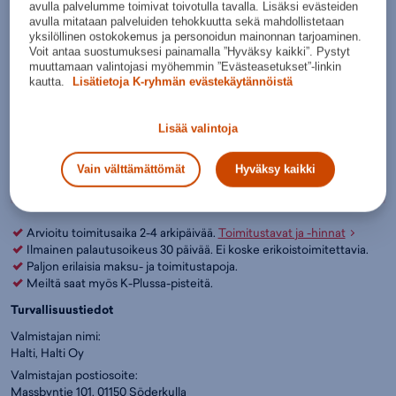
avulla palvelumme toimivat toivotulla tavalla. Lisäksi evästeiden
Väri:
Punainen
(
54-2724)
avulla mitataan palveluiden tehokkuutta sekä mahdollistetaan
Kokotaulukko
33
34
35
36
37
38
yksilöllinen ostokokemus ja personoidun mainonnan tarjoaminen.
Voit antaa suostumuksesi painamalla ”Hyväksy kaikki”. Pystyt
muuttamaan valintojasi myöhemmin ”Evästeasetukset”-linkin
Lisää ostoskoriin
kautta.
Lisätietoja K-ryhmän evästekäytännöistä
Tarkista saatavuus ja nouda myymälästä
Verkkokauppa:
Myymälät:
Saatavilla
Saatavilla
Lisää valintoja
Ole hyvä ja valitse koko, jotta voimme näyttää tuotteen
Vain välttämättömät
Hyväksy kaikki
myymäläsaatavuuden.
Arvioitu toimitusaika 2-4 arkipäivää.
Toimitustavat ja -hinnat
Ilmainen palautusoikeus 30 päivää. Ei koske erikoistoimitettavia.
Paljon erilaisia maksu- ja toimitustapoja.
Meiltä saat myös K-Plussa-pisteitä.
Turvallisuustiedot
Valmistajan nimi:
Halti, Halti Oy
Valmistajan postiosoite:
Massbyntie 101, 01150 Söderkulla