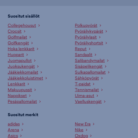
Suositut sisällöt
Collegehousut
Polkupyörät
Crocsit
Pyöräilykypärät
Golfmailat
Pyöräilylasit
Golfkengät
Pyöräilyshortsit
Hoka lenkkarit
Reput
Hupparit
Sandaalit
Juomapullot
Salibandymailat
Juoksukengät
Sisäpelikengät
Jääkiekkomailat
Sulkapallomailat
Jääkiekkoluistimet
Sähköpyörät
Lenkkarit
T-paidat
Makuupussit
Tennismailat
Nappikset
Uima-asut
Pesäpallomailat
Vaelluskengät
Suositut merkit
adidas
New Era
Arena
Nike
Asics
Oxdog