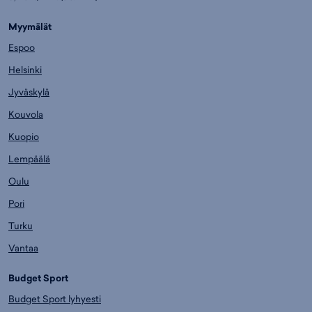
Myymälät
Espoo
Helsinki
Jyväskylä
Kouvola
Kuopio
Lempäälä
Oulu
Pori
Turku
Vantaa
Budget Sport
Budget Sport lyhyesti