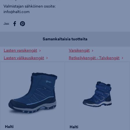
Valmistajan sähköinen osoite:
info@halti.com
Jaa:
Samankaltaisia tuotteita
Lasten varsikengät
Varsikengät
Lasten välikausikengät
Retkeilykengät - Talvikengät
Halti
Halti