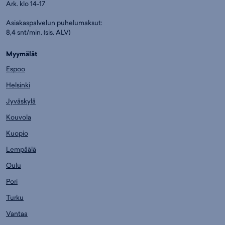
Ark. klo 14-17
Asiakaspalvelun puhelumaksut:
8,4 snt/min. (sis. ALV)
Myymälät
Espoo
Helsinki
Jyväskylä
Kouvola
Kuopio
Lempäälä
Oulu
Pori
Turku
Vantaa