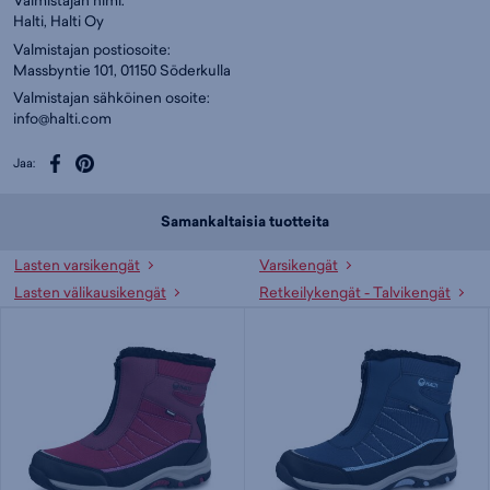
Valmistajan nimi:
Halti, Halti Oy
Valmistajan postiosoite:
Massbyntie 101, 01150 Söderkulla
Valmistajan sähköinen osoite:
info@halti.com
Jaa:
Samankaltaisia tuotteita
Lasten varsikengät
Varsikengät
Lasten välikausikengät
Retkeilykengät - Talvikengät