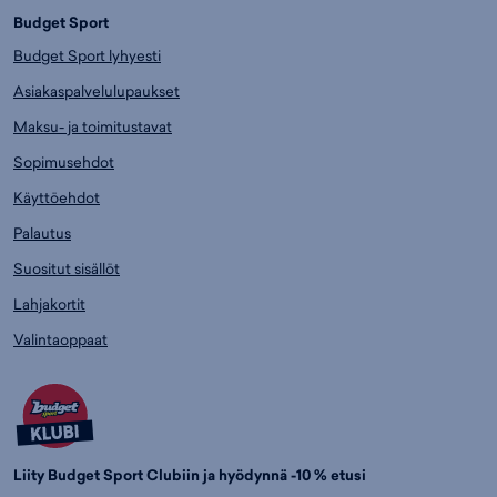
Budget Sport
Budget Sport lyhyesti
Asiakaspalvelulupaukset
Maksu- ja toimitustavat
Sopimusehdot
Käyttöehdot
Palautus
Suositut sisällöt
Lahjakortit
Valintaoppaat
Liity Budget Sport Clubiin ja hyödynnä -10 % etusi