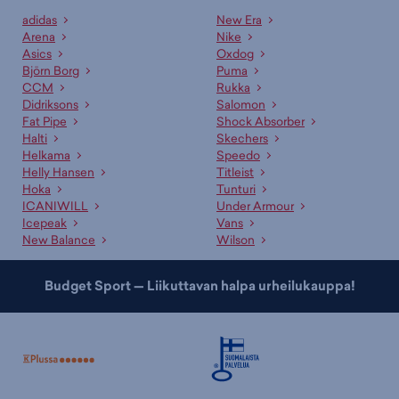
adidas
New Era
Arena
Nike
Asics
Oxdog
Björn Borg
Puma
CCM
Rukka
Didriksons
Salomon
Fat Pipe
Shock Absorber
Halti
Skechers
Helkama
Speedo
Helly Hansen
Titleist
Hoka
Tunturi
ICANIWILL
Under Armour
Icepeak
Vans
New Balance
Wilson
Budget Sport — Liikuttavan halpa urheilukauppa!