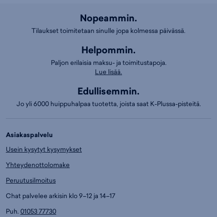
Nopeammin.
Tilaukset toimitetaan sinulle jopa kolmessa päivässä.
Helpommin.
Paljon erilaisia maksu- ja toimitustapoja.
Lue lisää.
Edullisemmin.
Jo yli 6000 huippuhalpaa tuotetta, joista saat K-Plussa-pisteitä.
Asiakaspalvelu
Usein kysytyt kysymykset
Yhteydenottolomake
Peruutusilmoitus
Chat palvelee arkisin klo 9–12 ja 14–17
Puh.
01053 77730