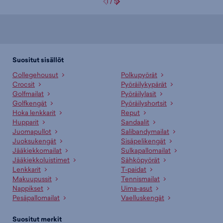
1
/
5
Suositut sisällöt
Collegehousut
Polkupyörät
Crocsit
Pyöräilykypärät
Golfmailat
Pyöräilylasit
Golfkengät
Pyöräilyshortsit
Hoka lenkkarit
Reput
Hupparit
Sandaalit
Juomapullot
Salibandymailat
Juoksukengät
Sisäpelikengät
Jääkiekkomailat
Sulkapallomailat
Jääkiekkoluistimet
Sähköpyörät
Lenkkarit
T-paidat
Makuupussit
Tennismailat
Nappikset
Uima-asut
Pesäpallomailat
Vaelluskengät
Suositut merkit