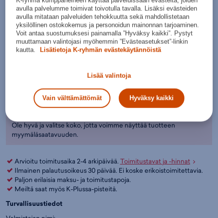
K-ryhmä kumppaneineen käyttää palveluissaan evästeitä, joiden
Talvikengät
,
Retkeilykengät
,
Halti
avulla palvelumme toimivat toivotulla tavalla. Lisäksi evästeiden
Tumman
Väri:
Tummansininen
(
542488)
sininen
avulla mitataan palveluiden tehokkuutta sekä mahdollistetaan
yksilöllinen ostokokemus ja personoidun mainonnan tarjoaminen.
Valitse koko:
Voit antaa suostumuksesi painamalla ”Hyväksy kaikki”. Pystyt
muuttamaan valintojasi myöhemmin ”Evästeasetukset”-linkin
Kokotaulukko
26
27
28
30
kautta.
Lisätietoja K-ryhmän evästekäytännöistä
Lisää ostoskoriin
Lisää valintoja
Tarkista saatavuus ja nouda myymälästä
Vain välttämättömät
Hyväksy kaikki
Verkkokauppa:
Myymälät:
Saatavilla
Saatavilla
Ole hyvä ja valitse koko, jotta voimme näyttää tuotteen
myymäläsaatavuuden.
Arvioitu toimitusaika 2-4 arkipäivää.
Toimitustavat ja -hinnat
Ilmainen palautusoikeus 30 päivää. Ei koske erikoistoimitettavia.
Paljon erilaisia maksu- ja toimitustapoja.
Meiltä saat myös K-Plussa-pisteitä.
Turvallisuustiedot