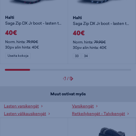
Halti
Halti
Saga Zip DX Jr boot - lasten talvivarsikengät
Saga Zip DX Jr boot - lasten talvivarsikengät
40€
40€
Norm. hinta:
79,90€
Norm. hinta:
79,90€
30pv alin hinta: 40€
30pv alin hinta: 40€
Useita kokoja
33
34
1
/
5
Muut ostivat myös
Lasten varsikengät
Varsikengät
Lasten välikausikengät
Retkeilykengät - Talvikengät