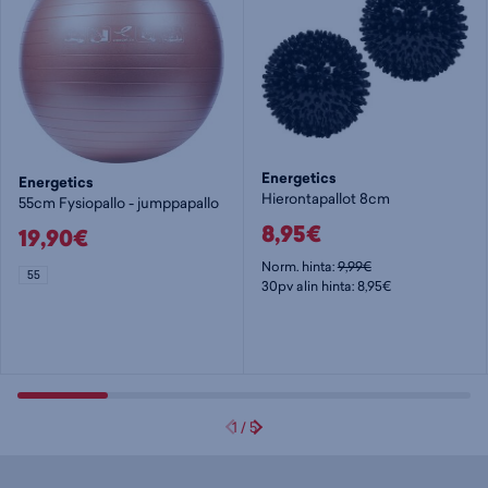
Energetics
Energetics
Hierontapallot 8cm
55cm Fysiopallo - jumppapallo
8,95€
19,90€
Norm. hinta:
9,99€
55
30pv alin hinta: 8,95€
1
/
5