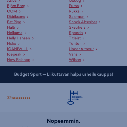
Asics
Oxdog
Björn Borg
Puma
CCM
Rukka
Didriksons
Salomon
Fat Pipe
Shock Absorber
Halti
Skechers
Helkama
Speedo
Helly Hansen
Titleist
Hoka
Tunturi
ICANIWILL
Under Armour
Icepeak
Vans
New Balance
Wilson
Budget Sport — Liikuttavan halpa urheilukauppa!
Nopeammin.