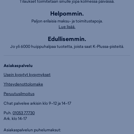
Tilaukset toimitetaan sinulle jopa kolmessa päivässä.
Helpommin.
Paljon erilaisia maksu- ja toimitustapoja.
Lue lisää.
Edullisemmin.
Jo yli 6000 huippuhalpaa tuotetta, joista saat K-Plussa-pisteitä.
Asiakaspalvelu
Usein kysytyt kysymykset
Yhteydenottolomake
Peruutusilmoitus
Chat palvelee arkisin klo 9–12 ja 14–17
Puh.
01053 77730
Ark. klo 14-17
Asiakaspalvelun puhelumaksut: