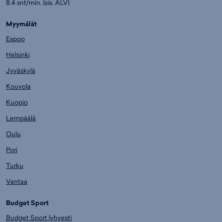
8,4 snt/min. (sis. ALV)
Myymälät
Espoo
Helsinki
Jyväskylä
Kouvola
Kuopio
Lempäälä
Oulu
Pori
Turku
Vantaa
Budget Sport
Budget Sport lyhyesti