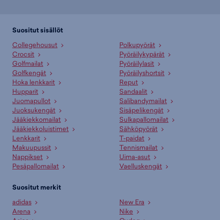
Suositut sisällöt
Collegehousut
Polkupyörät
Crocsit
Pyöräilykypärät
Golfmailat
Pyöräilylasit
Golfkengät
Pyöräilyshortsit
Hoka lenkkarit
Reput
Hupparit
Sandaalit
Juomapullot
Salibandymailat
Juoksukengät
Sisäpelikengät
Jääkiekkomailat
Sulkapallomailat
Jääkiekkoluistimet
Sähköpyörät
Lenkkarit
T-paidat
Makuupussit
Tennismailat
Nappikset
Uima-asut
Pesäpallomailat
Vaelluskengät
Suositut merkit
adidas
New Era
Arena
Nike