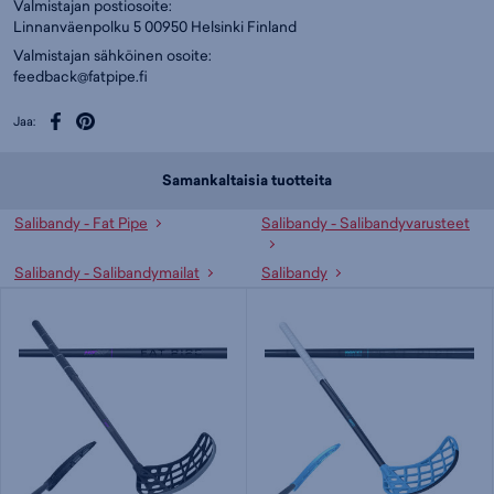
Valmistajan postiosoite:
Linnanväenpolku 5 00950 Helsinki Finland
Valmistajan sähköinen osoite:
feedback@fatpipe.fi
Jaa:
Samankaltaisia tuotteita
Salibandy - Fat Pipe
Salibandy - Salibandyvarusteet
Salibandy - Salibandymailat
Salibandy