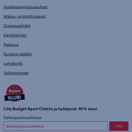
Asiakaspalvelulupaukset
Maksu- ja toimitustavat
Sopimusehdot
Käyttöehdot
Palautus
Suositut sisällöt
Lahjakortit
Valintaoppaat
Liity Budget Sport Clubiin ja hyödynnä -10 % etusi
Sähköpostiosoitteesi
Liity