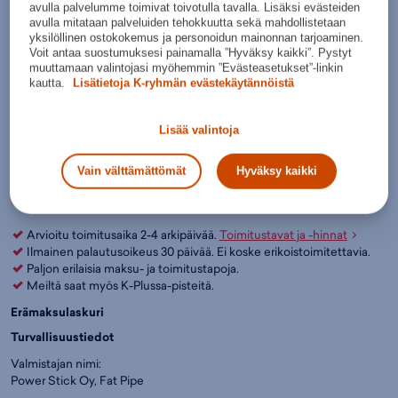
avulla palvelumme toimivat toivotulla tavalla. Lisäksi evästeiden
avulla mitataan palveluiden tehokkuutta sekä mahdollistetaan
Näin valitset salibandymailan
yksilöllinen ostokokemus ja personoidun mainonnan tarjoaminen.
Voit antaa suostumuksesi painamalla ”Hyväksy kaikki”. Pystyt
muuttamaan valintojasi myöhemmin ”Evästeasetukset”-linkin
Lisää ostoskoriin
kautta.
Lisätietoja K-ryhmän evästekäytännöistä
Tarkista saatavuus ja nouda myymälästä
Verkkokauppa:
Myymälät:
Saatavilla
Saatavilla
Lisää valintoja
Ole hyvä ja valitse koko, jotta voimme näyttää tuotteen
Vain välttämättömät
Hyväksy kaikki
myymäläsaatavuuden.
Arvioitu toimitusaika 2-4 arkipäivää.
Toimitustavat ja -hinnat
Ilmainen palautusoikeus 30 päivää. Ei koske erikoistoimitettavia.
Paljon erilaisia maksu- ja toimitustapoja.
Meiltä saat myös K-Plussa-pisteitä.
Erämaksulaskuri
Turvallisuustiedot
Valmistajan nimi:
Power Stick Oy, Fat Pipe