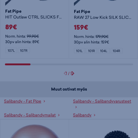
Fat Pipe
Fat Pipe
HIT Outlaw CTRL SLICKS FH2 - salibandymaila
RAW 27 Low Kick SILK SLICKS - salibandymaila
89€
159€
Norm. hinta:
99,90€
Norm. hinta:
179,90€
30pv alin hinta: 89€
30pv alin hinta: 159€
107L
107R
101L
101R
104L
104R
1
/
5
Muut ostivat myös
Salibandy - Fat Pipe
Salibandy - Salibandyvarusteet
Salibandy - Salibandymailat
Salibandy