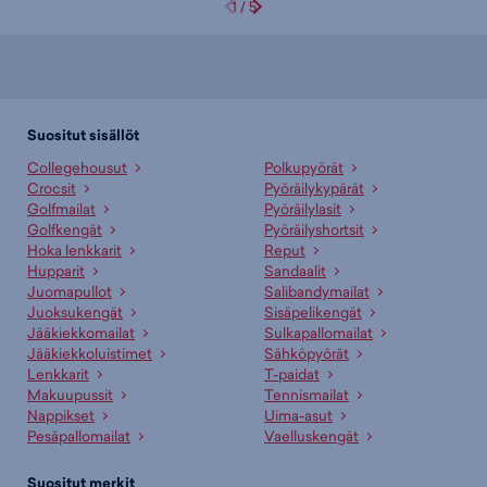
1
/
5
Suositut sisällöt
Collegehousut
Polkupyörät
Crocsit
Pyöräilykypärät
Golfmailat
Pyöräilylasit
Golfkengät
Pyöräilyshortsit
Hoka lenkkarit
Reput
Hupparit
Sandaalit
Juomapullot
Salibandymailat
Juoksukengät
Sisäpelikengät
Jääkiekkomailat
Sulkapallomailat
Jääkiekkoluistimet
Sähköpyörät
Lenkkarit
T-paidat
Makuupussit
Tennismailat
Nappikset
Uima-asut
Pesäpallomailat
Vaelluskengät
Suositut merkit