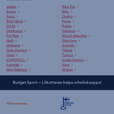
adidas
New Era
Arena
Nike
Asics
Oxdog
Björn Borg
Puma
CCM
Rukka
Didriksons
Salomon
Fat Pipe
Shock Absorber
Halti
Skechers
Helkama
Speedo
Helly Hansen
Titleist
Hoka
Tunturi
ICANIWILL
Under Armour
Icepeak
Vans
New Balance
Wilson
Budget Sport — Liikuttavan halpa urheilukauppa!