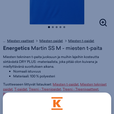
...
Miesten vaatteet
Miesten paidat
Miesten t-paidat
Energetics
Martin SS M - miesten t-paita
Miesten tekninen t-paita juoksuun ja muihin lajeihin kosteutta
siirtävästä DRY PLUS -materiaalista, joka pitää olon kuivana ja
miellyttävänä suorituksen aikana.
Normaali istuvuus
Materiaali: 100 % polyesteri
Tuotteeseen liittyvät listaukset:
Miesten t-paidat
,
Miesten tekniset
paidat
,
T-paidat
,
Treeni - Treenipaidat
,
Treeni - Treenivaatteet
,
Padelvaatteet
,
Energetics
Väri:
Kirkkaansininen
9,95€