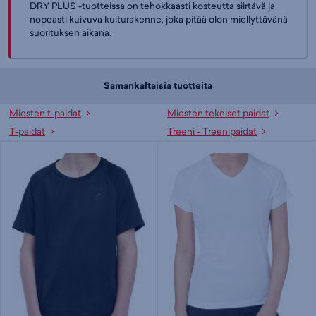
DRY PLUS -tuotteissa on tehokkaasti kosteutta siirtävä ja
nopeasti kuivuva kuiturakenne, joka pitää olon miellyttävänä
suorituksen aikana.
Samankaltaisia tuotteita
Miesten t-paidat
Miesten tekniset paidat
T-paidat
Treeni - Treenipaidat