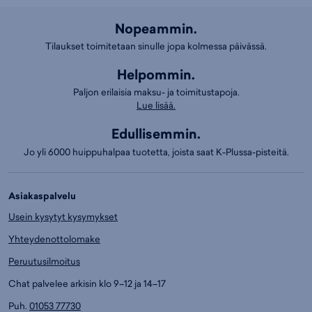
Nopeammin.
Tilaukset toimitetaan sinulle jopa kolmessa päivässä.
Helpommin.
Paljon erilaisia maksu- ja toimitustapoja.
Lue lisää.
Edullisemmin.
Jo yli 6000 huippuhalpaa tuotetta, joista saat K-Plussa-pisteitä.
Asiakaspalvelu
Usein kysytyt kysymykset
Yhteydenottolomake
Peruutusilmoitus
Chat palvelee arkisin klo 9–12 ja 14–17
Puh.
01053 77730