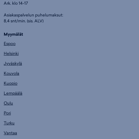
Ark. klo 14-17
Asiakaspalvelun puhelumaksut:
8,4 snt/min. (sis. ALV)
Myymälät
Espoo
Helsinki
Jyväskylä
Kouvola
Kuopio
Lempäälä
Oulu
Pori
Turku
Vantaa