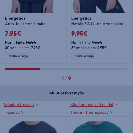
Energetics
Energetics
Artin Jr - lasten t-paita
Natalja SS N - naisten t-paita
7,95€
9,95€
Norm. hinta:
14,95€
Norm. hinta:
17,95€
30pv alin hinta: 7,95€
30pv alin hinta: 9,95€
Useita kokoja
Useita kokoja
1
/
4
Muut ostivat myös
Miesten t-paidat
Miesten tekniset paidat
T-paidat
Treeni - Treenipaidat