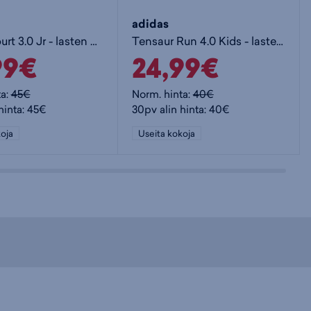
adidas
Grand Court 3.0 Jr - lasten matalavartiset tennarit
Tensaur Run 4.0 Kids - lasten matalavartiset tennarit
99€
24,99€
ta:
45€
Norm. hinta:
40€
hinta: 45€
30pv alin hinta: 40€
oja
Useita kokoja