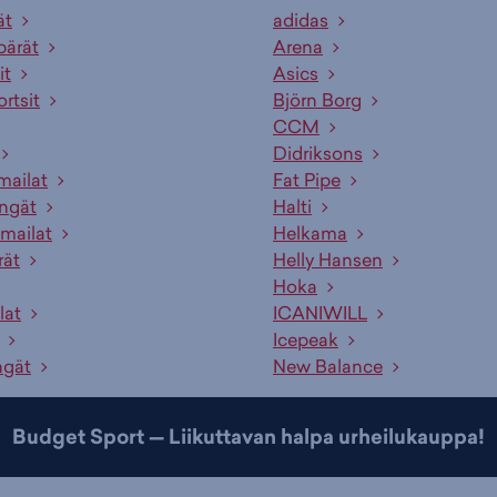
ät
adidas
pärät
Arena
it
Asics
ortsit
Björn Borg
CCM
Didriksons
mailat
Fat Pipe
engät
Halti
mailat
Helkama
rät
Helly Hansen
Hoka
lat
ICANIWILL
Icepeak
ngät
New Balance
Budget Sport — Liikuttavan halpa urheilukauppa!