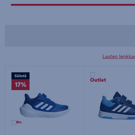
Lasten lenkkar
Säästä
17%