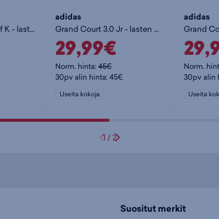
adidas
adidas
Tensaur Sport 2.0 Cf K - lasten matalavartiset tennarit
Grand Court 3.0 Jr - lasten matalavartiset tennarit
29,99€
29,
Norm. hinta:
45€
Norm. hin
30pv alin hinta: 45€
30pv alin 
Useita kokoja
Useita kok
1
/
2
Suositut merkit