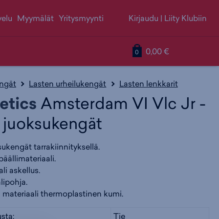
velu
Myymälät
Yritysmyynti
Kirjaudu
|
Liity Klubiin
S
T
T
0,00 €
0
i
u
u
ngät
Lasten urheilukengät
Lasten lenkkarit
etics
Amsterdam VI Vlc Jr -
i
o
o
n juoksukengät
r
t
t
ukengät tarrakiinnityksellä.
äällimateriaali.
r
t
t
li askellus.
lipohja.
 materiaali thermoplastinen kumi.
y
e
e
usta:
Tie