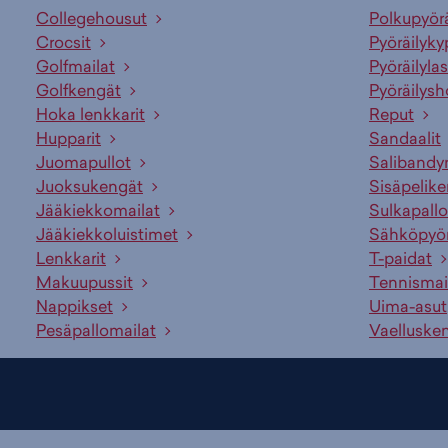
Collegehousut
Polkupyör
Crocsit
Pyöräilyky
Golfmailat
Pyöräilylas
Golfkengät
Pyöräilysh
Hoka lenkkarit
Reput
Hupparit
Sandaalit
Juomapullot
Salibandy
Juoksukengät
Sisäpelik
Jääkiekkomailat
Sulkapallo
Jääkiekkoluistimet
Sähköpyö
Lenkkarit
T-paidat
Makuupussit
Tennismai
Nappikset
Uima-asut
Pesäpallomailat
Vaelluske