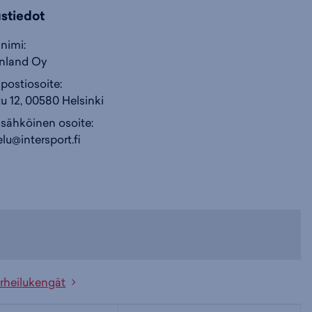
ustiedot
nimi:
inland Oy
postiosoite:
u 12, 00580 Helsinki
 sähköinen osoite:
lu@intersport.fi
rheilukengät