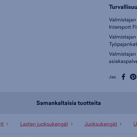
Turvallisu
Valmistajan 
Intersport F
Valmistajan 
Työpajankat
Valmistajan
asiakaspalve
Jaa:
Samankaltaisia tuotteita
it
Lasten juoksukengät
Juoksukengät
U