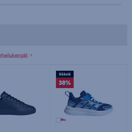
rheilukengät
Säästä
38%