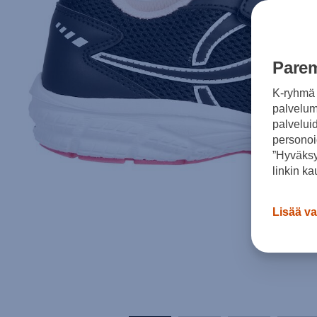
Parem
K-ryhmä 
palvelumm
palvelui
personoi
”Hyväksy
linkin ka
Lisää va