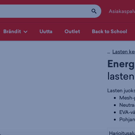
Asiakaspal
Brändit
Uutta
Outlet
Back to School
...
Lasten ke
Energ
laste
Lasten juoks
Mesh-p
Neutraa
EVA-vä
Pohjan
Harjoitusal