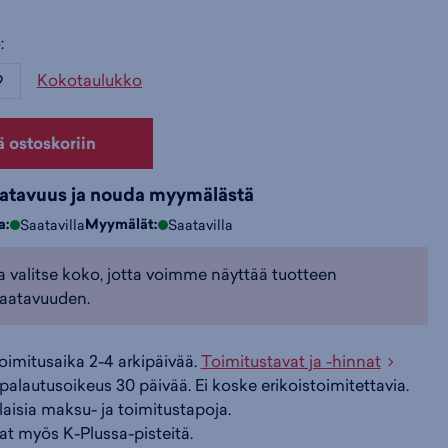
:
i
s
s
Kokotaulukko
9
i
a
ä
ä ostoskoriin
n
:
:
aatavuus ja nouda myymälästä
a:
Myymälät:
Saatavilla
Saatavilla
a valitse koko, jotta voimme näyttää tuotteen
aatavuuden.
toimitusaika 2-4 arkipäivää.
Toimitustavat ja -hinnat
palautusoikeus 30 päivää. Ei koske erikoistoimitettavia.
ilaisia maksu- ja toimitustapoja.
at myös K-Plussa-pisteitä.