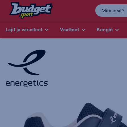
Lajit ja varusteet
Vaatteet
Kengät