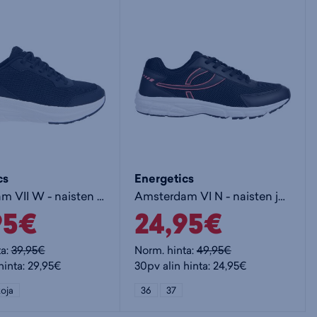
cs
Energetics
Amsterdam VII W - naisten juoksukengät
Amsterdam VI N - naisten juoksukengät
95€
24,95€
ta:
39,95€
Norm. hinta:
49,95€
hinta: 29,95€
30pv alin hinta: 24,95€
oja
36
37