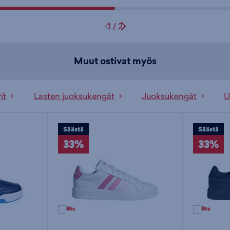
1
/
2
Muut ostivat myös
it
Lasten juoksukengät
Juoksukengät
U
Säästä
Säästä
33%
33%