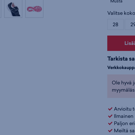
Musta
Valitse koko
28
2
Lisä
Tarkista s
Verkkokaupp
Ole hyvä j
myymäläs
Arvioitu 
Ilmainen 
Paljon er
Meiltä sa