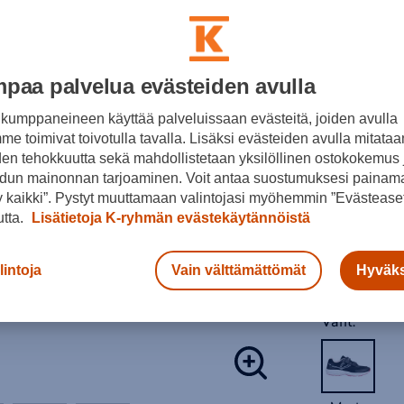
Tuki:
Lesti:
paa palvelua evästeiden avulla
Tuotteeseen 
juoksukeng
kumppaneineen käyttää palveluissaan evästeitä, joiden avulla
e toimivat toivotulla tavalla. Lisäksi evästeiden avulla mitataa
Lenkkarit
,
E
den tehokkuutta sekä mahdollistetaan yksilöllinen ostokokemus 
Väri:
Musta
(
dun mainonnan tarjoaminen. Voit antaa suostumuksesi painama
19,9
 kaikki”. Pystyt muuttamaan valintojasi myöhemmin ”Evästeaset
utta.
Lisätietoja K-ryhmän evästekäytännöistä
Normaalihin
30pv alin hi
lintoja
Vain välttämättömät
Hyväks
Lisätieto
Värit: