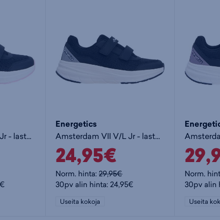
Energetics
Energeti
Amsterdam VII V/L Jr - lasten juoksukengät
Amsterdam VII V/L Jr - lasten juoksukengät
24,95€
29,
Norm. hinta:
29,95€
Norm. hin
5€
30pv alin hinta: 24,95€
30pv alin 
Useita kokoja
Useita kok