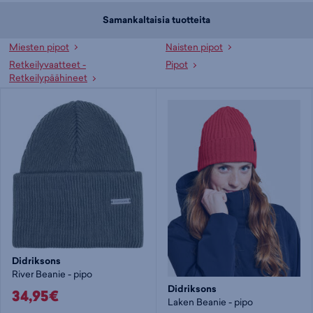
Samankaltaisia tuotteita
Miesten pipot
Naisten pipot
Retkeilyvaatteet -
Pipot
Retkeilypäähineet
Didriksons
River Beanie - pipo
Didriksons
34,95€
Laken Beanie - pipo