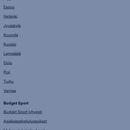
Espoo
Helsinki
Jyväskylä
Kouvola
Kuopio
Lempäälä
Oulu
Pori
Turku
Vantaa
Budget Sport
Budget Sport lyhyesti
Asiakaspalvelulupaukset