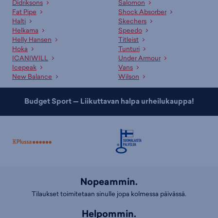
Didriksons
Salomon
Fat Pipe
Shock Absorber
Halti
Skechers
Helkama
Speedo
Helly Hansen
Titleist
Hoka
Tunturi
ICANIWILL
Under Armour
Icepeak
Vans
New Balance
Wilson
Budget Sport — Liikuttavan halpa urheilukauppa!
Nopeammin.
Tilaukset toimitetaan sinulle jopa kolmessa päivässä.
Helpommin.