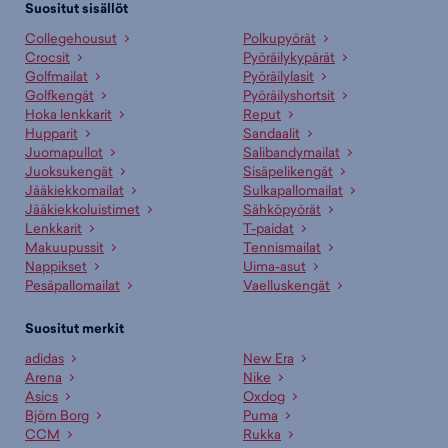
Suositut sisällöt
Collegehousut
Polkupyörät
Crocsit
Pyöräilykypärät
Golfmailat
Pyöräilylasit
Golfkengät
Pyöräilyshortsit
Hoka lenkkarit
Reput
Hupparit
Sandaalit
Juomapullot
Salibandymailat
Juoksukengät
Sisäpelikengät
Jääkiekkomailat
Sulkapallomailat
Jääkiekkoluistimet
Sähköpyörät
Lenkkarit
T-paidat
Makuupussit
Tennismailat
Nappikset
Uima-asut
Pesäpallomailat
Vaelluskengät
Suositut merkit
adidas
New Era
Arena
Nike
Asics
Oxdog
Björn Borg
Puma
CCM
Rukka