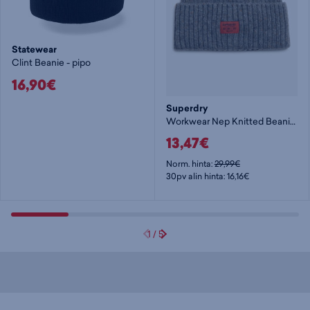
Statewear
Clint Beanie - pipo
16,90€
Superdry
Workwear Nep Knitted Beanie - pipo
13,47€
Norm. hinta:
29,99€
30pv alin hinta: 16,16€
1
/
5