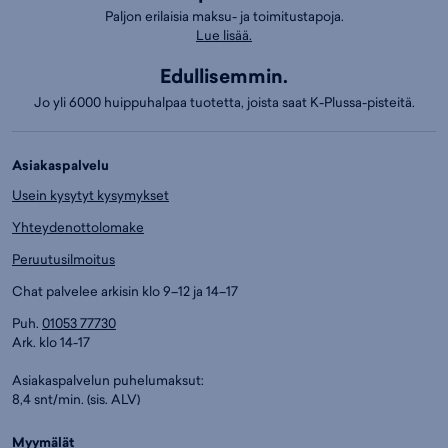
Paljon erilaisia maksu- ja toimitustapoja.
Lue lisää.
Edullisemmin.
Jo yli 6000 huippuhalpaa tuotetta, joista saat K-Plussa-pisteitä.
Asiakaspalvelu
Usein kysytyt kysymykset
Yhteydenottolomake
Peruutusilmoitus
Chat palvelee arkisin klo 9–12 ja 14–17
Puh.
01053 77730
Ark. klo 14-17
Asiakaspalvelun puhelumaksut:
8,4 snt/min. (sis. ALV)
Myymälät