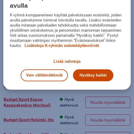
avulla
Normaalihinta:
40€
30pv alin hinta: 34,95€
K-ryhmä kumppaneineen käyttää palveluissaan evästeitä, joiden
Lisätietoa
avulla palvelumme toimivat toivotulla tavalla. Lisäksi evästeiden
avulla mitataan palveluiden tehokkuutta sekä mahdollistetaan
Värit:
yksilöllinen ostokokemus ja personoidun mainonnan tarjoaminen.
Voit antaa suostumuksesi painamalla ”Hyväksy kaikki”. Pystyt
muuttamaan valintojasi myöhemmin ”Evästeasetukset”-linkin
kautta.
Lisätietoja K-ryhmän evästekäytännöistä
Valkoine
n
Lisää valintoja
Lisää ostoskoriin
Vain välttämättömät
Hyväksy kaikki
Tarkista saatavuus ja nouda myymälästä
Verkkokauppa:
Myymälät:
Saatavilla
Saatavilla
Budget Sport Espoo,
Hyvä
Nouda myymälästä
Kauppakeskus Merituuli
saatavuus
Hyvä
Budget Sport Helsinki, Itis
Nouda myymälästä
saatavuus