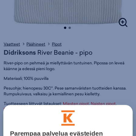
Vaatteet
Päähineet
Pipot
Didriksons
River Beanie - pipo
River-pipo on pehmeä ja miellyttävän tuntuinen. Pipossa on leveä
käänne ja edessä pieni logo.
Materiaali; 100% puuvilla
Pesuohje; hienopesu 30C°. Pese samanväristen tuotteiden kanssa.
Rumpukuivaus, valkaisu ja kemiallinen pesu kielletty.
Tuotteeseen liittyvät listaukset:
Miesten pipot
,
Naisten pipot
,
Retkeilyvaatteet - Retkeilypäähineet
,
Pipot
,
Päähineet
,
Vapaa-aika -
Päähineet
,
Didriksons
Väri:
Valkoinen
(
DID505756)
34,95€
Parempaa palvelua evästeiden