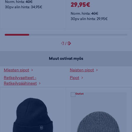
Norm. hinta:
40€
29,95€
30pv alin hinta: 34,95€
Norm. hinta:
40€
30pv alin hinta: 29,95€
1
/
5
Muut ostivat myös
Miesten pipot
Naisten pipot
Retkeilyvaatteet -
Pipot
Retkeilypäähineet