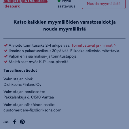
Budget Sport Lempäälä,
Hyvä
Nouda myymälästä
Ideapark
saatavuus
Katso kaikkien myymälöiden varastosaldot ja
nouda myymälästä
Arvioitu toimitusaika 2-4 arkipäivää.
Toimitustavat ja -hinnat
Ilmainen palautusoikeus 30 päivää. Ei koske erikoistoimitettavia.
Paljon erilaisia maksu- ja toimitustapoja.
Meiltä saat myös K-Plussa-pisteitä.
Turvallisuustiedot
Valmistajan nimi:
Didriksons Finland Oy
Valmistajan postiosoite:
Pakkalankuja 6, 01510 Vantaa
Valmistajan sähköinen osoite:
customercare-fi@didriksons.com
Jaa: