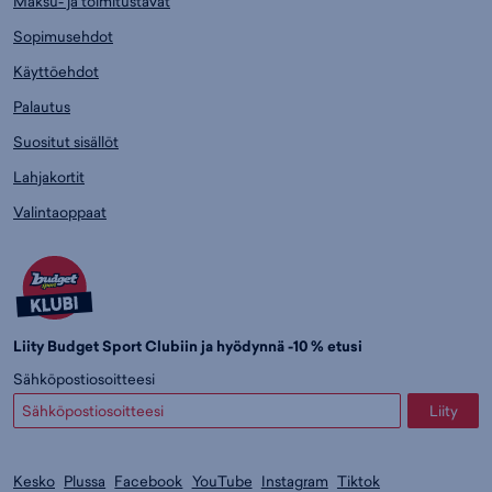
Maksu- ja toimitustavat
Sopimusehdot
Käyttöehdot
Palautus
Suositut sisällöt
Lahjakortit
Valintaoppaat
Liity Budget Sport Clubiin ja hyödynnä -10 % etusi
Sähköpostiosoitteesi
Liity
Kesko
Plussa
Facebook
YouTube
Instagram
Tiktok