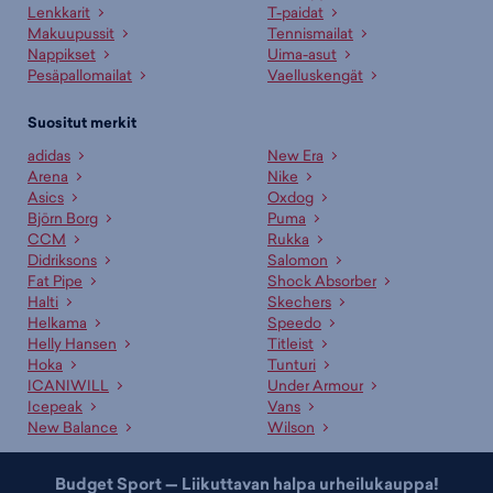
Lenkkarit
T-paidat
Makuupussit
Tennismailat
Nappikset
Uima-asut
Pesäpallomailat
Vaelluskengät
Suositut merkit
adidas
New Era
Arena
Nike
Asics
Oxdog
Björn Borg
Puma
CCM
Rukka
Didriksons
Salomon
Fat Pipe
Shock Absorber
Halti
Skechers
Helkama
Speedo
Helly Hansen
Titleist
Hoka
Tunturi
ICANIWILL
Under Armour
Icepeak
Vans
New Balance
Wilson
Budget Sport — Liikuttavan halpa urheilukauppa!