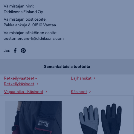
Valmistajan nimi:
Didriksons Finland Oy
Valmistajan postiosoite:
Pakkalankuja 6, 01510 Vantaa
Valmistajan sähköinen osoite:
customercare-fi@didriksons.com
Jaa:
Samankaltaisia tuotteita
Retkeilyvaatteet -
Lajihanskat
Retkeilykäsineet
Vapaa-aika - Käsineet
Käsineet