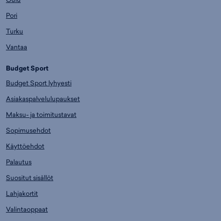
Pori
Turku
Vantaa
Budget Sport
Budget Sport lyhyesti
Asiakaspalvelulupaukset
Maksu- ja toimitustavat
Sopimusehdot
Käyttöehdot
Palautus
Suositut sisällöt
Lahjakortit
Valintaoppaat