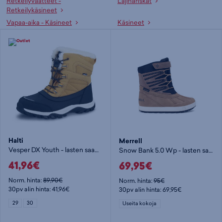
Retkeilyvaatteet -
Lajihanskat
Retkeilykäsineet
Vapaa-aika - Käsineet
Käsineet
Halti
Merrell
Vesper DX Youth - lasten saappaat
Snow Bank 5.0 Wp - lasten saappaat
41,96€
69,95€
Norm. hinta:
89,90€
Norm. hinta:
95€
30pv alin hinta: 41,96€
30pv alin hinta: 69,95€
29
30
Useita kokoja