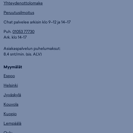
Yhteydenottolomake
Peruutusilmoitus
Chat palvelee arkisin klo 9–12 ja 14–17
Puh.
01053 77730
Ark. klo 14-17
Asiakaspalvelun puhelumaksut:
8,4 snt/min. (sis. ALV)
Myymälät
Espoo
Helsinki
Jyväskylä
Kouvola
Kuopio
Lempäälä
Oulu