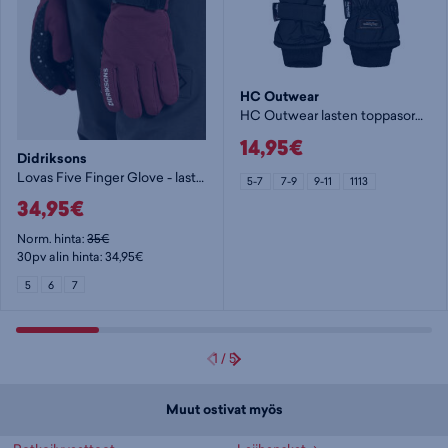
HC Outwear
HC Outwear lasten toppasormikkaat
14,95€
Didriksons
Lovas Five Finger Glove - lasten toppasormikas
5-7
7-9
9-11
1113
34,95€
Norm. hinta:
35€
30pv alin hinta: 34,95€
5
6
7
1
/
5
Muut ostivat myös