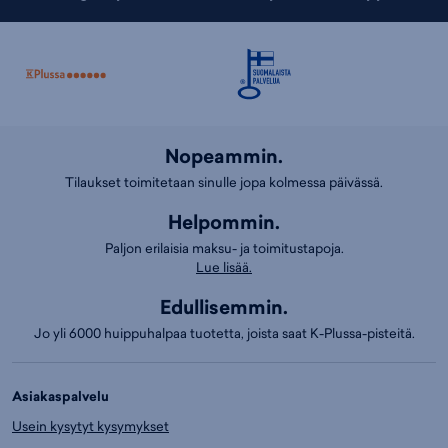
Nopeammin.
Tilaukset toimitetaan sinulle jopa kolmessa päivässä.
Helpommin.
Paljon erilaisia maksu- ja toimitustapoja.
Lue lisää.
Edullisemmin.
Jo yli 6000 huippuhalpaa tuotetta, joista saat K-Plussa-pisteitä.
Asiakaspalvelu
Usein kysytyt kysymykset