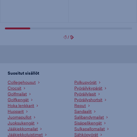
1
/
5
Suositut sisällöt
Collegehousut
Polkupyörät
Crocsit
Pyöräilykypärät
Golfmailat
Pyöräilylasit
Golfkengät
Pyöräilyshortsit
Hoka lenkkarit
Reput
Hupparit
Sandaalit
Juomapullot
Salibandymailat
Juoksukengät
Sisäpelikengät
Jääkiekkomailat
Sulkapallomailat
Jääkiekkoluistimet
Sähköpyörät