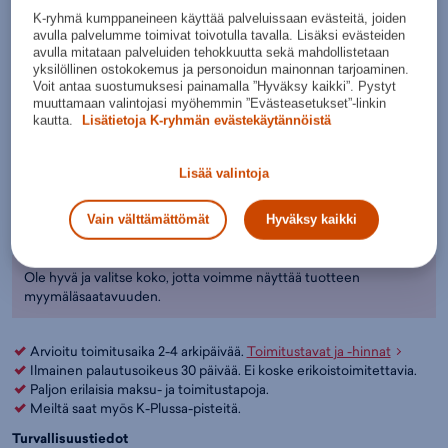
Tuotteeseen liittyvät listaukset:
Retkeilyvaatteet - Retkeilykäsineet
,
K-ryhmä kumppaneineen käyttää palveluissaan evästeitä, joiden
avulla palvelumme toimivat toivotulla tavalla. Lisäksi evästeiden
Lajihanskat
,
Vapaa-aika - Käsineet
,
Käsineet
,
Lasten vaatteet
,
avulla mitataan palveluiden tehokkuutta sekä mahdollistetaan
Musta
Retkeilyvaatteet
,
Didriksons
yksilöllinen ostokokemus ja personoidun mainonnan tarjoaminen.
Väri:
Musta
(
505600)
Valitse koko:
Voit antaa suostumuksesi painamalla ”Hyväksy kaikki”. Pystyt
muuttamaan valintojasi myöhemmin ”Evästeasetukset”-linkin
Kokotaulukko
5
6
7
kautta.
Lisätietoja K-ryhmän evästekäytännöistä
Lisää ostoskoriin
Lisää valintoja
Tarkista saatavuus ja nouda myymälästä
Vain välttämättömät
Hyväksy kaikki
Verkkokauppa:
Myymälät:
Saatavilla
Saatavilla
Ole hyvä ja valitse koko, jotta voimme näyttää tuotteen
myymäläsaatavuuden.
Arvioitu toimitusaika 2-4 arkipäivää.
Toimitustavat ja -hinnat
Ilmainen palautusoikeus 30 päivää. Ei koske erikoistoimitettavia.
Paljon erilaisia maksu- ja toimitustapoja.
Meiltä saat myös K-Plussa-pisteitä.
Turvallisuustiedot