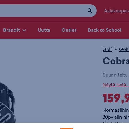
Asiakaspal
Brändit
Uutta
Outlet
Back to School
Golf
Golf
Cobr
Suunniteltu g
tarvittavilla
Näytä lisää...
kierrokselle
159,
Kevyt:
Sopii 
Mukavu
Normaalihin
Parann
30pv alin hi
kokona
Lisätieto