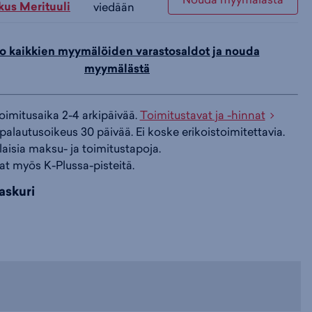
us Merituuli
viedään
i
s
s
o kaikkien myymälöiden varastosaldot ja nouda
myymälästä
i
a
ä
toimitusaika 2-4 arkipäivää.
Toimitustavat ja -hinnat
n
:
:
palautusoikeus 30 päivää. Ei koske erikoistoimitettavia.
ilaisia maksu- ja toimitustapoja.
at myös K-Plussa-pisteitä.
askuri