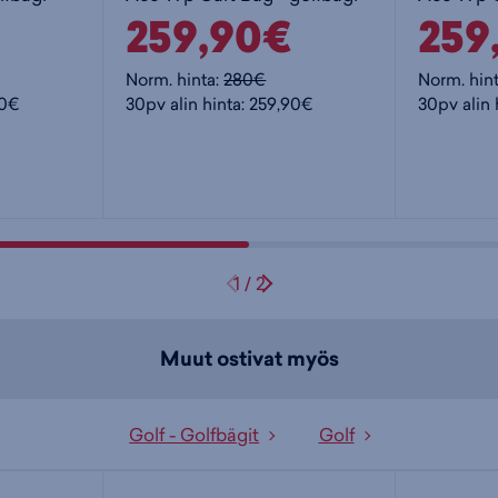
259,90€
259
Norm. hinta:
280€
Norm. hin
90€
30pv alin hinta: 259,90€
30pv alin 
1
/
2
Muut ostivat myös
Golf - Golfbägit
Golf