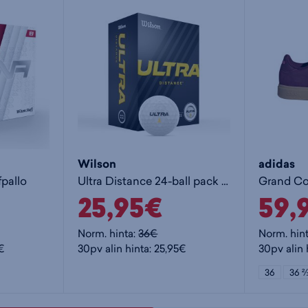
Wilson
adidas
fpallo
Ultra Distance 24-ball pack - golfpallo
25,95€
59,
Norm. hinta:
36€
Norm. hin
5€
30pv alin hinta: 25,95€
30pv alin 
36
36 