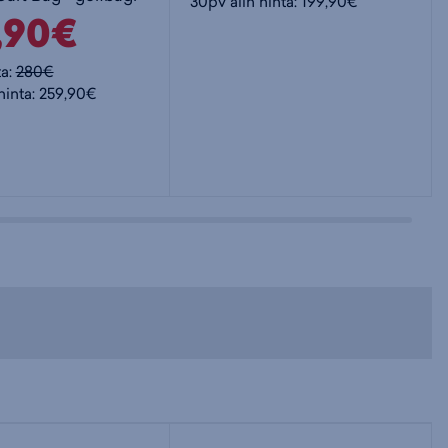
30pv alin hinta: 199,90€
,90€
ta:
280€
hinta: 259,90€