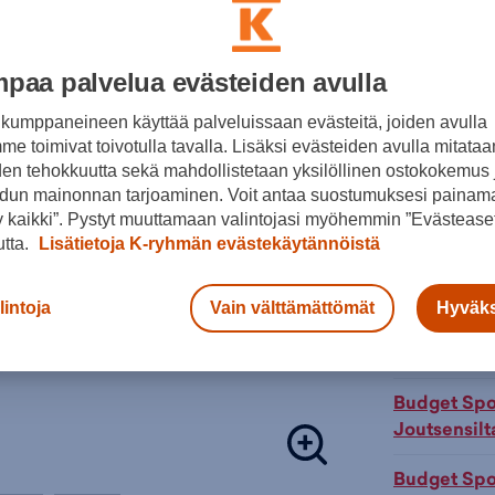
Värit:
Golfbägit:
paa palvelua evästeiden avulla
Tuotteeseen 
kumppaneineen käyttää palveluissaan evästeitä, joiden avulla
Musta
e toimivat toivotulla tavalla. Lisäksi evästeiden avulla mitataa
Väri:
Musta
(
den tehokkuutta sekä mahdollistetaan yksilöllinen ostokokemus 
Lisä
dun mainonnan tarjoaminen. Voit antaa suostumuksesi painama
 kaikki”. Pystyt muuttamaan valintojasi myöhemmin ”Evästeaset
Tarkista s
utta.
Lisätietoja K-ryhmän evästekäytännöistä
Verkkokaupp
lintoja
Vain välttämättömät
Hyväks
Budget Sport
Budget Spo
Joutsensilt
Budget Spo