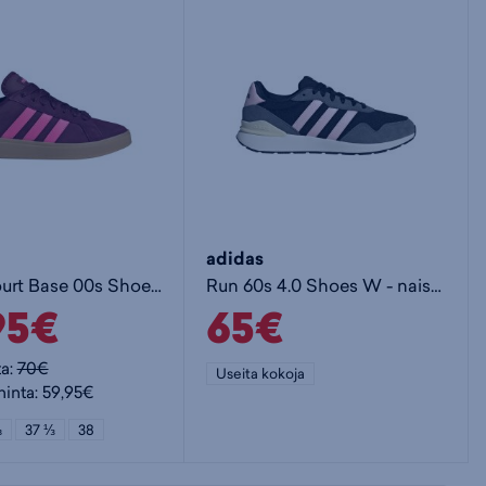
adidas
Grand Court Base 00s Shoes W - naisten matalavartiset tennarit
Run 60s 4.0 Shoes W - naisten matalavartiset tennarit
95€
65€
ta:
70€
Useita kokoja
hinta: 59,95€
⅔
37 ⅓
38