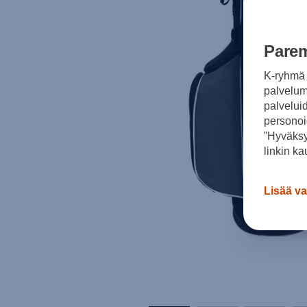
Parem
K-ryhmä 
palvelumm
palvelui
personoi
”Hyväksy
linkin ka
Lisää va