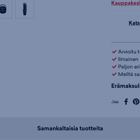
Kauppakesk
Kats
Arvioitu 
Ilmainen 
Paljon er
Meiltä sa
Erämaksul
Jaa:
Samankaltaisia tuotteita