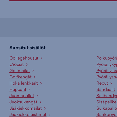
Suositut sisällöt
Collegehousut
Polkupyör
Crocsit
Pyöräilyky
Golfmailat
Pyöräilylas
Golfkengät
Pyöräilysh
Hoka lenkkarit
Reput
Hupparit
Sandaalit
Juomapullot
Salibandy
Juoksukengät
Sisäpelik
Jääkiekkomailat
Sulkapallo
Jääkiekkoluistimet
Sähköpyö