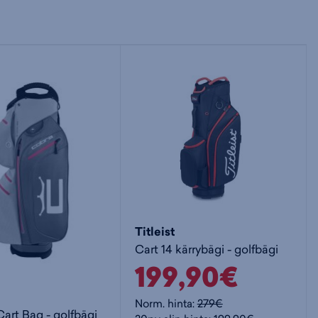
Titleist
Cart 14 kärrybägi - golfbägi
199,90€
Norm. hinta:
279€
rt Bag - golfbägi