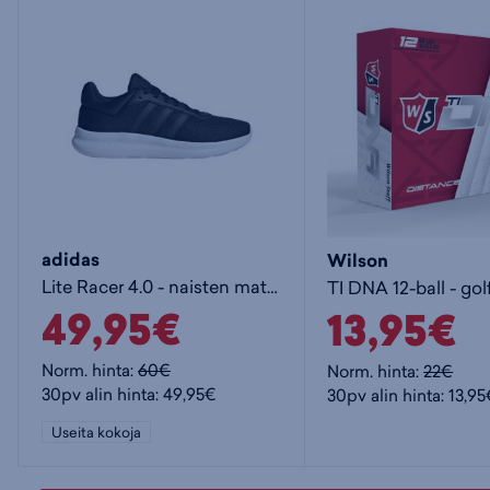
adidas
Wilson
Lite Racer 4.0 - naisten matalavartiset tennarit
TI DNA 12-ball - gol
49,95€
13,95€
Norm. hinta:
60€
Norm. hinta:
22€
30pv alin hinta: 49,95€
30pv alin hinta: 13,9
Useita kokoja