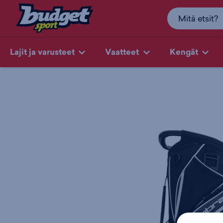
Lajit ja varusteet
Vaatteet
Kengät