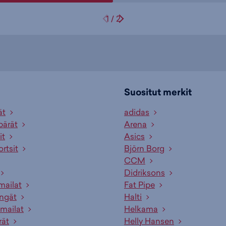
1
/
2
Suositut merkit
ät
adidas
pärät
Arena
it
Asics
ortsit
Björn Borg
CCM
Didriksons
mailat
Fat Pipe
engät
Halti
mailat
Helkama
rät
Helly Hansen