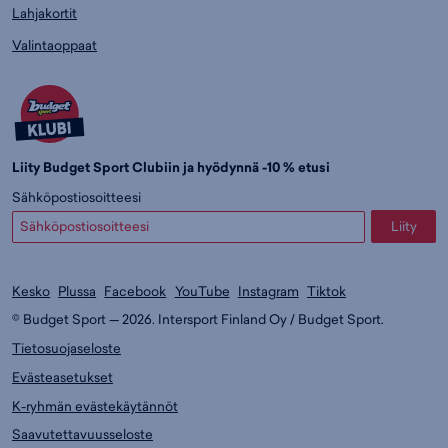
Lahjakortit
Valintaoppaat
Liity Budget Sport Clubiin ja hyödynnä -10 % etusi
Sähköpostiosoitteesi
Liity
Kesko
Plussa
Facebook
YouTube
Instagram
Tiktok
© Budget Sport — 2026. Intersport Finland Oy / Budget Sport.
Tietosuojaseloste
Evästeasetukset
K-ryhmän evästekäytännöt
Saavutettavuusseloste