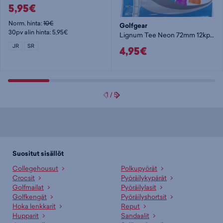
5,95€
Norm. hinta:
10€
Golfgear
30pv alin hinta: 5,95€
Lignum Tee Neon 72mm 12kpl/pkt
JR
SR
4,95€
1
/
5
Suositut sisällöt
Collegehousut
Polkupyörät
Crocsit
Pyöräilykypärät
Golfmailat
Pyöräilylasit
Golfkengät
Pyöräilyshortsit
Hoka lenkkarit
Reput
Hupparit
Sandaalit