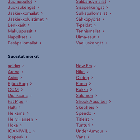
Juomapullot
Salibandymailat
Juoksukengät
Sisäpelikengät
Jääkiekkomailat
Sulkapallomailat
Jääkiekkoluistimet
Sähköpyörät
Lenkkarit
T-paidat
Makuupussit
Tennismailat
Nappikset
Uima-asut
Pesäpallomailat
Vaelluskengät
Suositut merkit
adidas
New Era
Arena
Nike
Asics
Oxdog
Björn Borg
Puma
CCM
Rukka
Didriksons
Salomon
Fat Pipe
Shock Absorber
Halti
Skechers
Helkama
Speedo
Helly Hansen
Titleist
Hoka
Tunturi
ICANIWILL
Under Armour
Icepeak
Vans