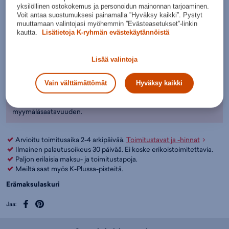
Kokotaulukko
5
yksilöllinen ostokokemus ja personoidun mainonnan tarjoaminen.
Voit antaa suostumuksesi painamalla ”Hyväksy kaikki”. Pystyt
Näin valitset golfmailat
muuttamaan valintojasi myöhemmin ”Evästeasetukset”-linkin
kautta.
Lisätietoja K-ryhmän evästekäytännöistä
Lisää ostoskoriin
Lisää valintoja
Tarkista saatavuus ja nouda myymälästä
Verkkokauppa:
Myymälät:
Saatavilla
Saatavilla
Vain välttämättömät
Hyväksy kaikki
Ole hyvä ja valitse koko, jotta voimme näyttää tuotteen
myymäläsaatavuuden.
Arvioitu toimitusaika 2-4 arkipäivää.
Toimitustavat ja -hinnat
Ilmainen palautusoikeus 30 päivää. Ei koske erikoistoimitettavia.
Paljon erilaisia maksu- ja toimitustapoja.
Meiltä saat myös K-Plussa-pisteitä.
Erämaksulaskuri
Jaa: