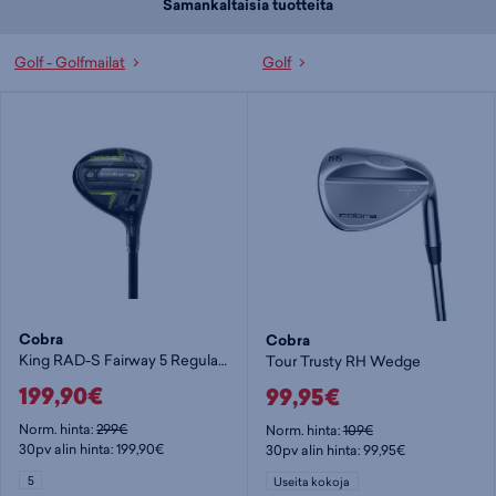
Samankaltaisia tuotteita
Golf - Golfmailat
Golf
Cobra
Cobra
King RAD-S Fairway 5 Regular RH - miesten väyläpuut
Tour Trusty RH Wedge
199,90€
99,95€
Norm. hinta:
299€
Norm. hinta:
109€
30pv alin hinta: 199,90€
30pv alin hinta: 99,95€
5
Useita kokoja