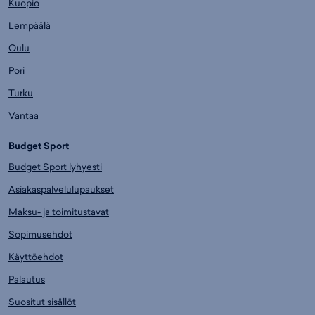
Kuopio
Lempäälä
Oulu
Pori
Turku
Vantaa
Budget Sport
Budget Sport lyhyesti
Asiakaspalvelulupaukset
Maksu- ja toimitustavat
Sopimusehdot
Käyttöehdot
Palautus
Suositut sisällöt