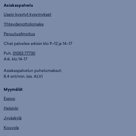
Asiakaspalvelu
Usein kysytyt kysymykset
Yhteydenottolomake
Peruutusilmoitus
Chat palvelee arkisin klo 9–12 ja 14–17
Puh.
01053 77730
Ark. klo 14-17
Asiakaspalvelun puhelumaksut:
8,4 snt/min. (sis. ALV)
Myymälät
Espoo
Helsinki
Jyväskylä
Kouvola