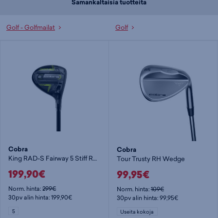
Samankaltaisia tuotteita
Golf - Golfmailat
Golf
Cobra
Cobra
King RAD-S Fairway 5 Stiff RH - miesten väyläpuut
Tour Trusty RH Wedge
199,90€
99,95€
Norm. hinta:
299€
Norm. hinta:
109€
30pv alin hinta: 199,90€
30pv alin hinta: 99,95€
5
Useita kokoja