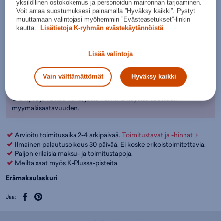
Kokotaulukko
5
yksilöllinen ostokokemus ja personoidun mainonnan tarjoaminen.
Voit antaa suostumuksesi painamalla ”Hyväksy kaikki”. Pystyt
muuttamaan valintojasi myöhemmin ”Evästeasetukset”-linkin
Näin valitset golfmailat
kautta.
Lisätietoja K-ryhmän evästekäytännöistä
Lisää ostoskoriin
Lisää valintoja
Tarkista saatavuus ja nouda myymälästä
Verkkokauppa:
Myymälät:
Saatavilla
Saatavilla
Vain välttämättömät
Hyväksy kaikki
Ole hyvä ja valitse koko, jotta voimme näyttää tuotteen
myymäläsaatavuuden.
Arvioitu toimitusaika 2-4 arkipäivää.
Toimitustavat ja -hinnat
Ilmainen palautusoikeus 30 päivää. Ei koske erikoistoimitettavia.
Paljon erilaisia maksu- ja toimitustapoja.
Meiltä saat myös K-Plussa-pisteitä.
Erämaksulaskuri
Jaa: