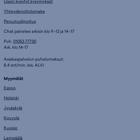
Usein kysytyt kysymykset
Yhteydenottolomake
Peruutusilmoitus
Chat palvelee arkisin klo 9–12 ja 14–17
Puh.
01053 77730
Ark. klo 14-17
Asiakaspalvelun puhelumaksut:
8,4 snt/min. (sis. ALV)
Myymälät
Espoo
Helsinki
Jyväskylä
Kouvola
Kuopio
Lempäälä