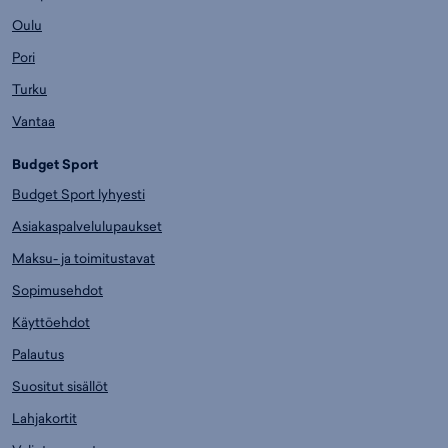
Oulu
Pori
Turku
Vantaa
Budget Sport
Budget Sport lyhyesti
Asiakaspalvelulupaukset
Maksu- ja toimitustavat
Sopimusehdot
Käyttöehdot
Palautus
Suositut sisällöt
Lahjakortit