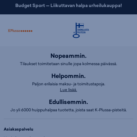
Budget Sport — Liikuttavan halpa urheilukauppa!
Nopeammin.
Tilaukset toimitetaan sinulle jopa kolmessa päivässä.
Helpommin.
Paljon erilaisia maksu- ja toimitustapoja.
Lue lisää.
Edullisemmin.
Jo yli 6000 huippuhalpaa tuotetta, joista saat K-Plussa-pisteitä.
Asiakaspalvelu