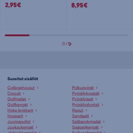
2,95€
8,95€
1
/
5
Suositut sisällöt
Collegehousut
Polkupyörät
Crocsit
Pyöräilykypärät
Golfmailat
Pyöräilylasit
Golfkengät
Pyöräilyshortsit
Hoka lenkkarit
Reput
Hupparit
Sandaalit
Juomapullot
Salibandymailat
Juoksukengät
Sisäpelikengät
Jääkiekkomailat
Sulkapallomailat