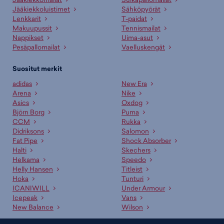
Jääkiekkoluistimet
Sähköpyörät
Lenkkarit
T-paidat
Makuupussit
Tennismailat
Nappikset
Uima-asut
Pesäpallomailat
Vaelluskengät
Suositut merkit
adidas
New Era
Arena
Nike
Asics
Oxdog
Björn Borg
Puma
CCM
Rukka
Didriksons
Salomon
Fat Pipe
Shock Absorber
Halti
Skechers
Helkama
Speedo
Helly Hansen
Titleist
Hoka
Tunturi
ICANIWILL
Under Armour
Icepeak
Vans
New Balance
Wilson