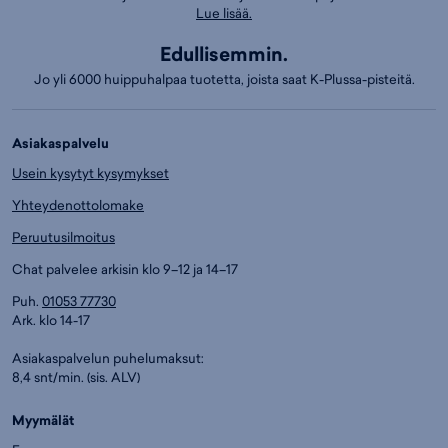
Lue lisää.
Edullisemmin.
Jo yli 6000 huippuhalpaa tuotetta, joista saat K-Plussa-pisteitä.
Asiakaspalvelu
Usein kysytyt kysymykset
Yhteydenottolomake
Peruutusilmoitus
Chat palvelee arkisin klo 9–12 ja 14–17
Puh.
01053 77730
Ark. klo 14-17
Asiakaspalvelun puhelumaksut:
8,4 snt/min. (sis. ALV)
Myymälät