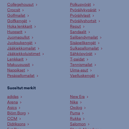
Collegehousut
Polkupyörät
Crocsit
Pyöräilykypärät
Golfmailat
Pyöräilylasit
Golfkengät
Pyöräilyshortsit
Hoka lenkkarit
Reput
Hupparit
Sandaalit
Juomapullot
Salibandymailat
Juoksukengät
Sisäpelikengät
Jääkiekkomailat
Sulkapallomailat
Jääkiekkoluistimet
Sähköpyörät
Lenkkarit
T-paidat
Makuupussit
Tennismailat
Nappikset
Uima-asut
Pesäpallomailat
Vaelluskengät
Suositut merkit
adidas
New Era
Arena
Nike
Asics
Oxdog
Björn Borg
Puma
CCM
Rukka
Didriksons
Salomon