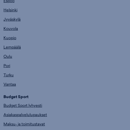
Espoo
Helsinki
Jyväskylä
Kouvola
Kuopio
Lempäälä
Oulu
Pori
Turku
Vantaa
Budget Sport
Budget Sport lyhyesti
Asiakaspalvelulupaukset
Maksu- ja toimitustavat