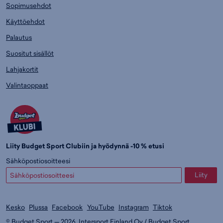
Sopimusehdot
Käyttöehdot
Palautus
Suositut sisällöt
Lahjakortit
Valintaoppaat
Liity Budget Sport Clubiin ja hyödynnä -10 % etusi
Sähköpostiosoitteesi
Liity
Kesko
Plussa
Facebook
YouTube
Instagram
Tiktok
© Budget Sport — 2026. Intersport Finland Oy / Budget Sport.