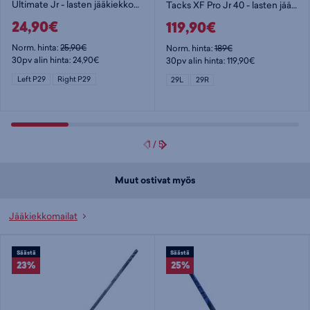
Ultimate Jr - lasten jääkiekkomaila
Tacks XF Pro Jr 40 - lasten jääkiekkomaila
24,90€
119,90€
Norm. hinta:
25,90€
Norm. hinta:
189€
30pv alin hinta: 24,90€
30pv alin hinta: 119,90€
Left P29
Right P29
29L
29R
1
/
5
Muut ostivat myös
Jääkiekkomailat
Säästä
Säästä
23%
25%