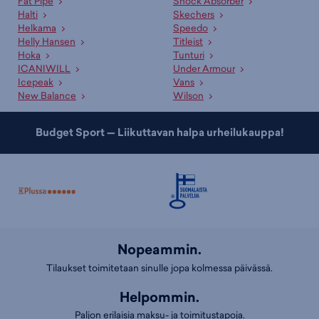
Fat Pipe
Shock Absorber
Halti
Skechers
Helkama
Speedo
Helly Hansen
Titleist
Hoka
Tunturi
ICANIWILL
Under Armour
Icepeak
Vans
New Balance
Wilson
Budget Sport — Liikuttavan halpa urheilukauppa!
Nopeammin.
Tilaukset toimitetaan sinulle jopa kolmessa päivässä.
Helpommin.
Paljon erilaisia maksu- ja toimitustapoja.