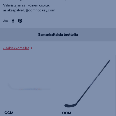
Valmistajan sähköinen osoite:
asiakaspalvelu@ccmhockey.com
Jaa:
Samankaltaisia tuotteita
Jääkiekkomailat
CCM
CCM