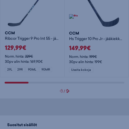
CCM
CCM
Ribcor Trigger 9 Pro Int 55 - jääkiekkomaila
Hs Trigger 10 Pro Jr - jääkiekkomaila
129,99€
149,99€
Norm. hinta:
229€
Norm. hinta:
199€
30pv alin hinta: 169,90€
30pv alin hinta: 199€
29L
29R
90ML
90MR
Useita kokoja
1
/
5
Suositut sisällöt