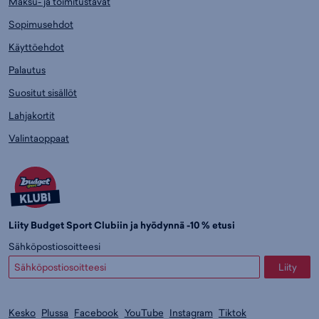
Maksu- ja toimitustavat
Sopimusehdot
Käyttöehdot
Palautus
Suositut sisällöt
Lahjakortit
Valintaoppaat
Liity Budget Sport Clubiin ja hyödynnä -10 % etusi
Sähköpostiosoitteesi
Liity
Kesko
Plussa
Facebook
YouTube
Instagram
Tiktok