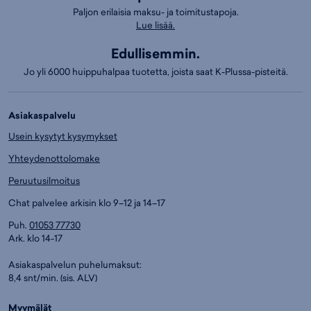
Paljon erilaisia maksu- ja toimitustapoja.
Lue lisää.
Edullisemmin.
Jo yli 6000 huippuhalpaa tuotetta, joista saat K-Plussa-pisteitä.
Asiakaspalvelu
Usein kysytyt kysymykset
Yhteydenottolomake
Peruutusilmoitus
Chat palvelee arkisin klo 9–12 ja 14–17
Puh.
01053 77730
Ark. klo 14-17
Asiakaspalvelun puhelumaksut:
8,4 snt/min. (sis. ALV)
Myymälät