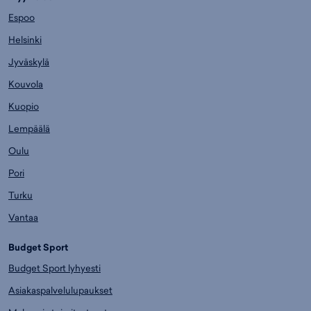
Espoo
Helsinki
Jyväskylä
Kouvola
Kuopio
Lempäälä
Oulu
Pori
Turku
Vantaa
Budget Sport
Budget Sport lyhyesti
Asiakaspalvelulupaukset