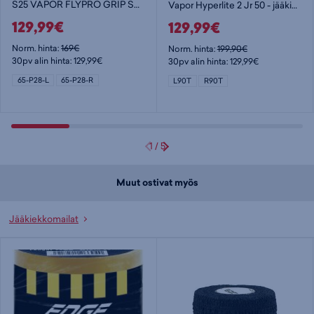
S25 VAPOR FLYPRO GRIP STK 65 -INT - jääkiekkomaila
Vapor Hyperlite 2 Jr 50 - jääkiekkomaila
129,99€
129,99€
Norm. hinta:
169€
Norm. hinta:
199,90€
30pv alin hinta: 129,99€
30pv alin hinta: 129,99€
65-P28-L
65-P28-R
L90T
R90T
1
/
5
Muut ostivat myös
Jääkiekkomailat