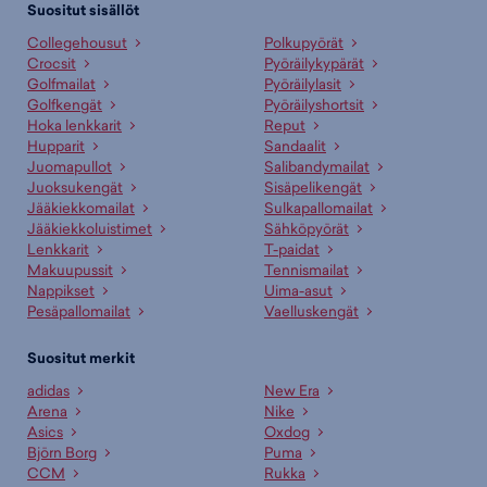
Suositut sisällöt
Collegehousut
Polkupyörät
Crocsit
Pyöräilykypärät
Golfmailat
Pyöräilylasit
Golfkengät
Pyöräilyshortsit
Hoka lenkkarit
Reput
Hupparit
Sandaalit
Juomapullot
Salibandymailat
Juoksukengät
Sisäpelikengät
Jääkiekkomailat
Sulkapallomailat
Jääkiekkoluistimet
Sähköpyörät
Lenkkarit
T-paidat
Makuupussit
Tennismailat
Nappikset
Uima-asut
Pesäpallomailat
Vaelluskengät
Suositut merkit
adidas
New Era
Arena
Nike
Asics
Oxdog
Björn Borg
Puma
CCM
Rukka