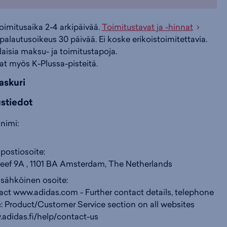
i
s
s
toimitusaika 2-4 arkipäivää.
Toimitustavat ja -hinnat
palautusoikeus 30 päivää. Ei koske erikoistoimitettavia.
ilaisia maksu- ja toimitustapoja.
i
a
ä
at myös K-Plussa-pisteitä.
askuri
n
:
:
ustiedot
nimi:
postiosoite:
ef 9A , 1101 BA Amsterdam, The Netherlands
 sähköinen osoite:
act www.adidas.com - Further contact details, telephone
: Product/Customer Service section on all websites
.adidas.fi/help/contact-us