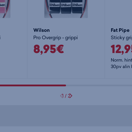
Wilson
Fat Pipe
i
Pro Overgrip - grippi
Sticky gri
8,95€
12,
Norm. hin
30pv alin 
1
/
2