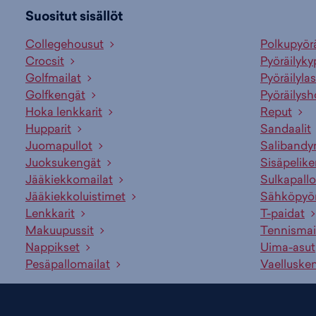
Suositut sisällöt
Collegehousut
Polkupyör
Crocsit
Pyöräilyky
Golfmailat
Pyöräilylas
Golfkengät
Pyöräilysh
Hoka lenkkarit
Reput
Hupparit
Sandaalit
Juomapullot
Salibandy
Juoksukengät
Sisäpelik
Jääkiekkomailat
Sulkapallo
Jääkiekkoluistimet
Sähköpyö
Lenkkarit
T-paidat
Makuupussit
Tennismai
Nappikset
Uima-asut
Pesäpallomailat
Vaelluske