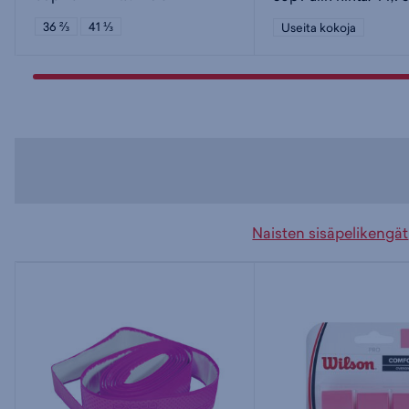
36 ⅔
41 ⅓
Useita kokoja
Naisten sisäpelikengät