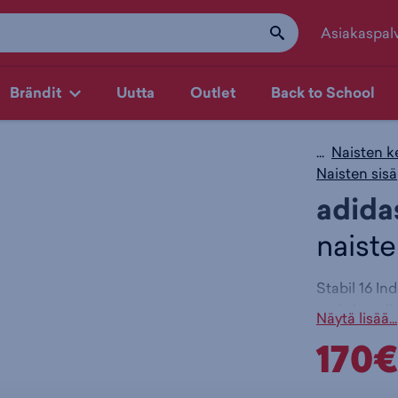
Asiakaspal
Brändit
Uutta
Outlet
Back to School
...
Naisten k
Naisten sis
adida
naiste
Stabil 16 I
maksimaalis
Näytä lisää...
Runkorakenne
170€
suunnanmuut
pitävät taka