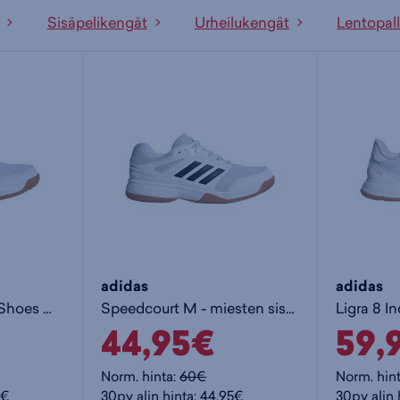
Sisäpelikengät
Urheilukengät
Lentopal
adidas
adidas
Speedcourt Indoor Shoes W - naisten sisäpelikengät
Speedcourt M - miesten sisäpelikengät
44,95€
59,
Norm. hinta:
60€
Norm. hin
5€
30pv alin hinta: 44,95€
30pv alin 