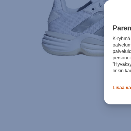
Parem
K-ryhmä 
palvelumm
palvelui
personoi
”Hyväksy
linkin ka
Lisää va