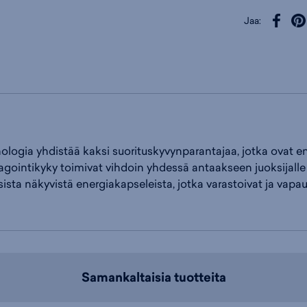
Jaa:
gia yhdistää kaksi suorituskyvynparantajaa, jotka ovat enne
gointikyky toimivat vihdoin yhdessä antaakseen juoksijall
ista näkyvistä energiakapseleista, jotka varastoivat ja vapau
Samankaltaisia tuotteita