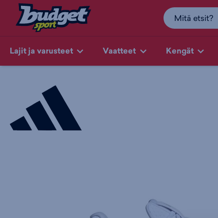
Lajit ja varusteet
Vaatteet
Kengät