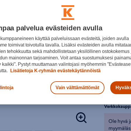
Värit:
Tuotteessa o
Uudelleenkä
vähentämään 
pienentämään
paa palvelua evästeiden avulla
Valkoine
Normaa
n
Nauhak
kumppaneineen käyttää palveluissaan evästeitä, joiden avulla
e toimivat toivotulla tavalla. Lisäksi evästeiden avulla mitataa
Verkko
Valitse koko
den tehokkuutta sekä mahdollistetaan yksilöllinen ostokokemus 
Tekstii
37 ⅓
dun mainonnan tarjoaminen. Voit antaa suostumuksesi painama
BOOST
 kaikki”. Pystyt muuttamaan valintojasi myöhemmin ”Evästeaset
Vahvis
Kokotauluk
utta.
Lisätietoja K-ryhmän evästekäytännöistä
Kumip
Sisält
Lisä
lintoja
Vain välttämättömät
Hyväks
Tuotteeseen 
Tarkista s
Sisäpeliken
Padelkengä
Verkkokaupp
Väri:
Valkoi
Ole hyvä j
myymäläs