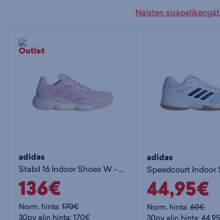
Naisten sisäpelikengät
adidas
adidas
Stabil 16 Indoor Shoes W - naisten sisäpelikengät
136€
44,95€
Norm. hinta:
170€
Norm. hinta:
60€
30pv alin hinta: 170€
30pv alin hinta: 44,9