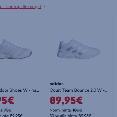
lo - Lentopallokengät
adidas
Ligra 8 Indoor Shoes W - naisten sisäpelikengät
Court Team Bounce 2.0 W - naisten sisäpelikengät
95€
89,95€
ta:
75€
Norm. hinta:
100€
hinta: 59,95€
30pv alin hinta: 89,95€