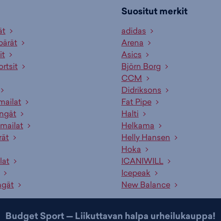
Suositut merkit
ät
adidas
pärät
Arena
it
Asics
ortsit
Björn Borg
CCM
Didriksons
mailat
Fat Pipe
engät
Halti
mailat
Helkama
rät
Helly Hansen
Hoka
lat
ICANIWILL
Icepeak
ngät
New Balance