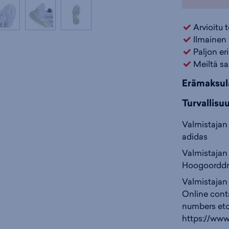
Arvioitu 
Ilmainen 
Paljon er
Meiltä sa
Erämaksul
Turvallisu
Valmistajan 
adidas
Valmistajan 
Hoogoorddre
Valmistajan
Online cont
numbers etc
https://www