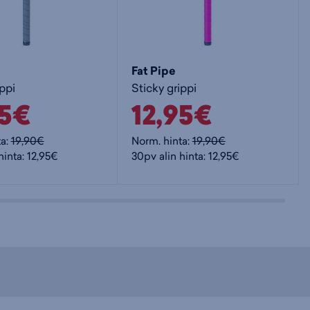
Fat Pipe
ppi
Sticky grippi
95€
12,95€
ta:
19,90€
Norm. hinta:
19,90€
hinta: 12,95€
30pv alin hinta: 12,95€