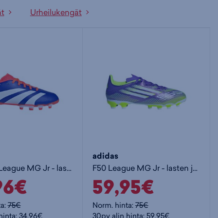
ät
Urheilukengät
adidas
Predator League MG Jr - lasten jalkapallokengät (MG)
F50 League MG Jr - lasten jalkapallokengät (MG)
96€
59,95€
ta:
75€
Norm. hinta:
75€
hinta: 34,96€
30pv alin hinta: 59,95€