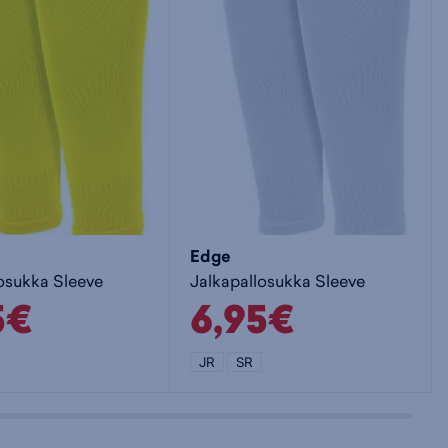
Edge
osukka Sleeve
Jalkapallosukka Sleeve
5€
6,95€
JR
SR