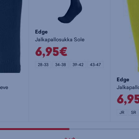
Edge
Jalkapallosukka Sole
6,95€
28-33
34-38
39-42
43-47
Edge
eeve
Jalkapall
6,9
JR
SR