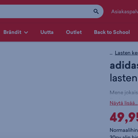
Asiakaspal
Brändit
Uutta
Outlet
Back to School
...
Lasten ke
adida
lasten
Mene jokaise
Predator Lea
Näytä lisää...
Niiden Hybri
49,9
tekstuurin j
palloa lauka
oikeassa pai
Normaalihin
sisältää väh
30pv alin hi