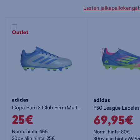
Lasten jalkapallokengät
adidas
adidas
Copa Pure 3 Club Firm/Multi-Ground Boots Jr - lasten jalkapallokengät (MG)
25€
69,95€
Norm. hinta:
45€
Norm. hinta:
80€
30pv alin hinta: 25€
30pv alin hinta: 69,9