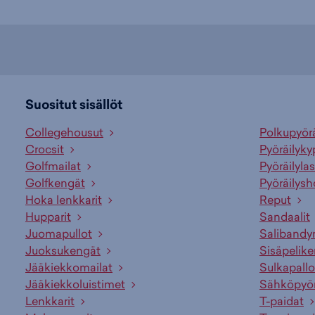
Suositut sisällöt
Collegehousut
Polkupyör
Crocsit
Pyöräilyky
Golfmailat
Pyöräilylas
Golfkengät
Pyöräilysh
Hoka lenkkarit
Reput
Hupparit
Sandaalit
Juomapullot
Salibandy
Juoksukengät
Sisäpelik
Jääkiekkomailat
Sulkapallo
Jääkiekkoluistimet
Sähköpyö
Lenkkarit
T-paidat