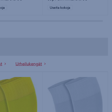
oja
Useita kokoja
ät
Urheilukengät