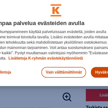
Lisätieto
Alusta:
Värit:
Jalkapallok
paa palvelua evästeiden avulla
Tuotteeseen 
kumppaneineen käyttää palveluissaan evästeitä, joiden avulla
Jalkapallok
e toimivat toivotulla tavalla. Lisäksi evästeiden avulla mitataa
Val
Lasten keng
den tehokkuutta sekä mahdollistetaan yksilöllinen ostokokemus 
Väri:
Valkoi
dun mainonnan tarjoaminen. Voit antaa suostumuksesi painama
Valitse koko
 kaikki”. Pystyt muuttamaan valintojasi myöhemmin ”Evästeaset
utta.
Lisätietoja K-ryhmän evästekäytännöistä
28
36 ⅔
lintoja
Vain välttämättömät
Hyväks
Valintaopas 
Lisä
Tarkista s