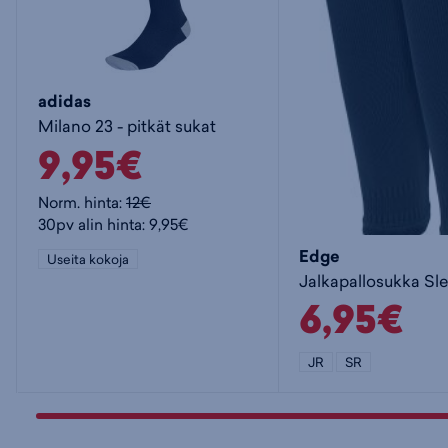
adidas
Milano 23 - pitkät sukat
9,95€
Norm. hinta:
12€
30pv alin hinta: 9,95€
Edge
Useita kokoja
Jalkapallosukka Sl
6,95€
JR
SR