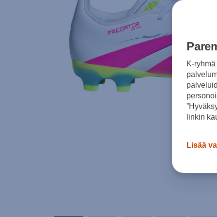
Parem
K-ryhmä 
palvelumm
palvelui
personoi
”Hyväksy
linkin ka
Lisää va