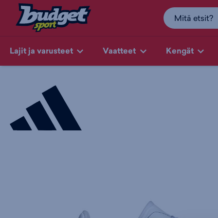
Lajit ja varusteet
Vaatteet
Kengät