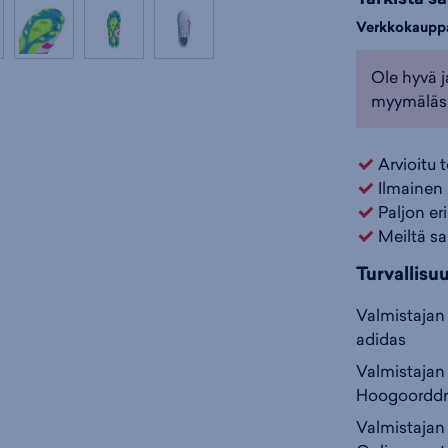
Verkkokaupp
Ole hyvä j
myymäläs
Arvioitu 
Ilmainen 
Paljon er
Meiltä sa
Turvallisu
Valmistajan 
adidas
Valmistajan 
Hoogoorddre
Valmistajan