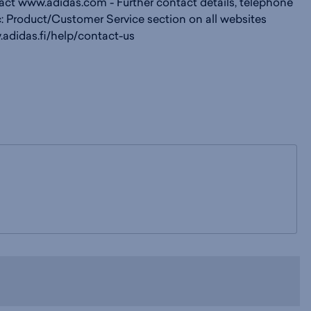
act www.adidas.com - Further contact details, telephone
: Product/Customer Service section on all websites
.adidas.fi/help/contact-us