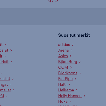
1
/
2
Suositut merkit
ät
adidas
pärät
Arena
it
Asics
ortsit
Björn Borg
CCM
Didriksons
mailat
Fat Pipe
engät
Halti
mailat
Helkama
rät
Helly Hansen
Hoka