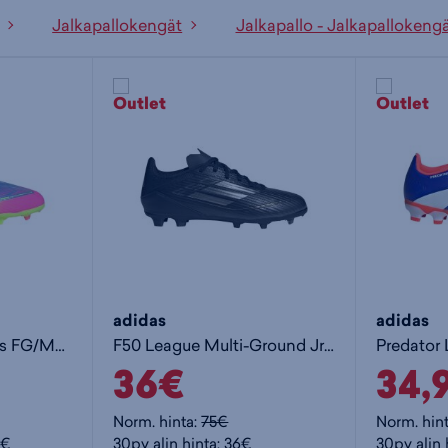
Jalkapallokengät
Jalkapallo - Jalkapallokeng
adidas
adidas
F50 League Laceless FG/MG Jr - lasten jalkapallokengät (MG)
F50 League Multi-Ground Jr - lasten jalkapallokengät (MG)
36€
34,
Norm. hinta:
75€
Norm. hin
5€
30pv alin hinta: 36€
30pv alin 