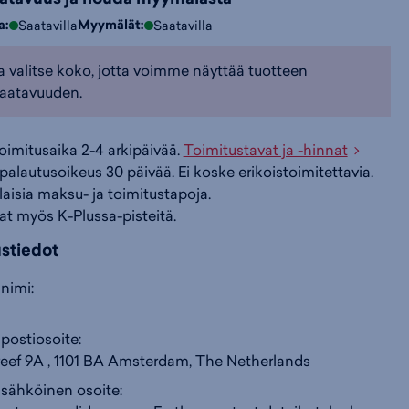
a:
Myymälät:
Saatavilla
Saatavilla
i
s
s
a valitse koko, jotta voimme näyttää tuotteen
aatavuuden.
i
a
ä
toimitusaika 2-4 arkipäivää.
Toimitustavat ja -hinnat
n
:
:
palautusoikeus 30 päivää. Ei koske erikoistoimitettavia.
ilaisia maksu- ja toimitustapoja.
at myös K-Plussa-pisteitä.
ustiedot
nimi:
postiosoite:
ef 9A , 1101 BA Amsterdam, The Netherlands
 sähköinen osoite: