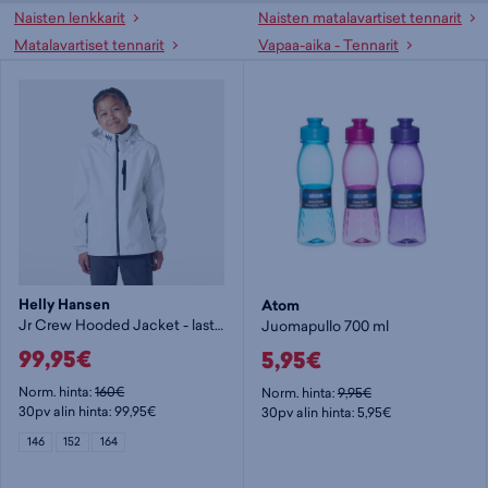
Naisten lenkkarit
Naisten matalavartiset tennarit
Matalavartiset tennarit
Vapaa-aika - Tennarit
Helly Hansen
Atom
Jr Crew Hooded Jacket - lasten kuoritakki
Juomapullo 700 ml
99,95€
5,95€
Norm. hinta:
160€
Norm. hinta:
9,95€
30pv alin hinta: 99,95€
30pv alin hinta: 5,95€
146
152
164