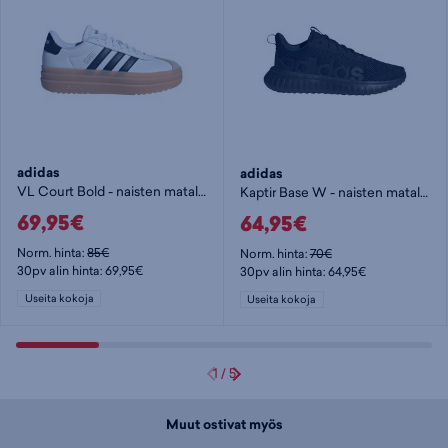
adidas
adidas
VL Court Bold - naisten matalavartiset tennarit
Kaptir Base W - naisten matalavartiset tennarit
69,95€
64,95€
Norm. hinta:
85€
Norm. hinta:
70€
30pv alin hinta: 69,95€
30pv alin hinta: 64,95€
Useita kokoja
Useita kokoja
1
/
5
Muut ostivat myös