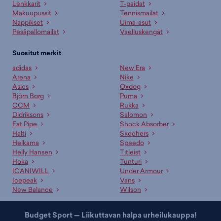
Lenkkarit
T-paidat
Makuupussit
Tennismailat
Nappikset
Uima-asut
Pesäpallomailat
Vaelluskengät
Suositut merkit
adidas
New Era
Arena
Nike
Asics
Oxdog
Björn Borg
Puma
CCM
Rukka
Didriksons
Salomon
Fat Pipe
Shock Absorber
Halti
Skechers
Helkama
Speedo
Helly Hansen
Titleist
Hoka
Tunturi
ICANIWILL
Under Armour
Icepeak
Vans
New Balance
Wilson
Budget Sport — Liikuttavan halpa urheilukauppa!