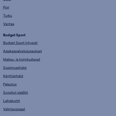
Pori
Turku
Vantaa
Budget Sport
Budget Sport lyhyesti
Asiakaspalvelulupaukset
Maksu- ja toimitustavat
Sopimusehdot
Käyttöehdot
Palautus
Suositut sisällöt
Lahjakortit
Valintaoppaat