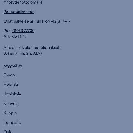
Yhteydenottolomake
Peruutusilmoitus
Chat palvelee arkisin klo 9–12 ja 14–17
Puh.
01053 77730
Ark. klo 14-17
Asiakaspalvelun puhelumaksut:
8,4 snt/min. (sis. ALV)
Myymälät
Espoo
Helsinki
Jyväskylä
Kouvola
Kuopio
Lempäälä
Oulu