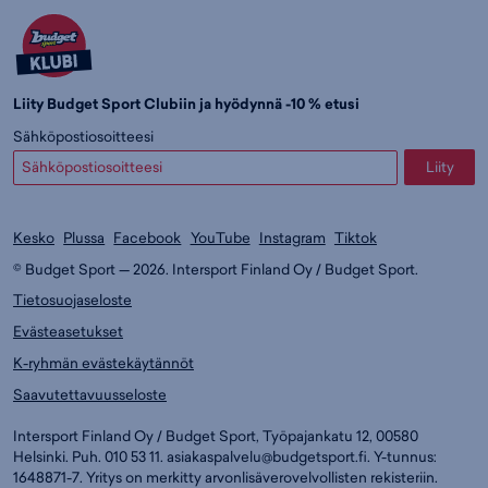
Liity Budget Sport Clubiin ja hyödynnä -10 % etusi
Sähköpostiosoitteesi
Liity
Kesko
Plussa
Facebook
YouTube
Instagram
Tiktok
© Budget Sport — 2026. Intersport Finland Oy / Budget Sport.
Tietosuojaseloste
Evästeasetukset
K-ryhmän evästekäytännöt
Saavutettavuusseloste
Intersport Finland Oy / Budget Sport, Työpajankatu 12, 00580
Helsinki. Puh. 010 53 11.
asiakaspalvelu@budgetsport.fi
. Y-tunnus:
1648871-7. Yritys on merkitty arvonlisäverovelvollisten rekisteriin.