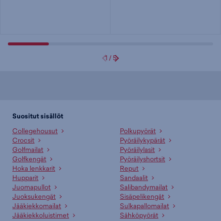
1
/
5
Suositut sisällöt
Collegehousut
Polkupyörät
Crocsit
Pyöräilykypärät
Golfmailat
Pyöräilylasit
Golfkengät
Pyöräilyshortsit
Hoka lenkkarit
Reput
Hupparit
Sandaalit
Juomapullot
Salibandymailat
Juoksukengät
Sisäpelikengät
Jääkiekkomailat
Sulkapallomailat
Jääkiekkoluistimet
Sähköpyörät