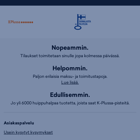
Nopeammin.
Tilaukset toimitetaan sinulle jopa kolmessa päivässä.
Helpommin.
Paljon erilaisia maksu- ja toimitustapoja.
Lue lisää.
Edullisemmin.
Jo yli 6000 huippuhalpaa tuotetta, joista saat K-Plussa-pisteitä.
Asiakaspalvelu
Usein kysytyt kysymykset