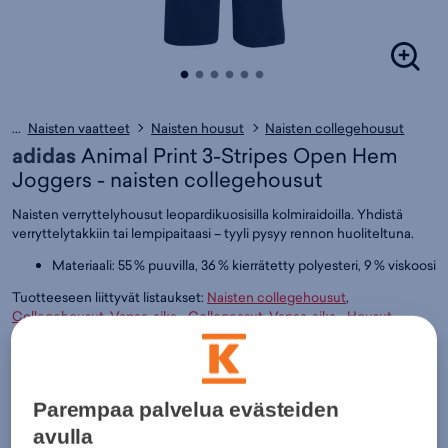
...
Naisten vaatteet
Naisten housut
Naisten collegehousut
adidas
Animal Print 3-Stripes Open Hem
Joggers - naisten collegehousut
Naisten verryttelyhousut leopardi­kuosisilla kolmiraidoilla. Yhdistä
verryttelytakkiin tai lempipaitaasi – tyyli pysyy rennon huoliteltuna.
Materiaali: 55 % puuvilla, 36 % kierrätetty polyesteri, 9 % viskoosi
Tuotteeseen liittyvät listaukset:
Naisten collegehousut
,
Collegehousut
,
Vapaa-aika - Collegeasut
,
Vapaa-aika - Housut
,
Naisten vaatteet
,
Vapaa-aika - Vapaa-ajan vaatteet
,
adidas
Väri:
Musta
(
ADIJVI73)
45€
Parempaa palvelua evästeiden
Normaalihinta:
65€
avulla
30pv alin hinta: 45€