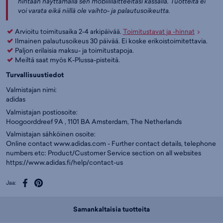
hintaan näyttämällä sen mobiililaitteeltasi kassalla. Tuotteita ei
voi varata eikä niillä ole vaihto- ja palautusoikeutta.
Arvioitu toimitusaika 2-4 arkipäivää.
Toimitustavat ja -hinnat
Ilmainen palautusoikeus 30 päivää. Ei koske erikoistoimitettavia.
Paljon erilaisia maksu- ja toimitustapoja.
Meiltä saat myös K-Plussa-pisteitä.
Turvallisuustiedot
Valmistajan nimi:
adidas
Valmistajan postiosoite:
Hoogoorddreef 9A , 1101 BA Amsterdam, The Netherlands
Valmistajan sähköinen osoite:
Online contact www.adidas.com - Further contact details, telephone
numbers etc: Product/Customer Service section on all websites
https://www.adidas.fi/help/contact-us
Jaa:
Samankaltaisia tuotteita