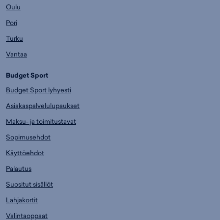
Oulu
Pori
Turku
Vantaa
Budget Sport
Budget Sport lyhyesti
Asiakaspalvelulupaukset
Maksu- ja toimitustavat
Sopimusehdot
Käyttöehdot
Palautus
Suositut sisällöt
Lahjakortit
Valintaoppaat