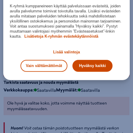
Lisätietoa
K-ryhmä kumppaneineen käyttää palveluissaan evästeitä, joiden
avulla palvelumme toimivat toivotulla tavalla. Lisäksi evästeiden
Värit:
avulla mitataan palveluiden tehokkuutta sekä mahdollistetaan
yksilöllinen ostokokemus ja personoidun mainonnan tarjoaminen.
Voit antaa suostumuksesi painamalla ”Hyväksy kaikki”. Pystyt
muuttamaan valintojasi myöhemmin ”Evästeasetukset”-linkin
kautta.
Lisätietoja K-ryhmän evästekäytännöistä
Musta
Valitse koko:
Lisää valintoja
Kokotaulukko
L
XL
XXL
Vain välttämättömät
Hyväksy kaikki
Lisää ostoskoriin
Tarkista saatavuus ja nouda myymälästä
Verkkokauppa:
Myymälät:
Saatavilla
Saatavilla
Ole hyvä ja valitse koko, jotta voimme näyttää tuotteen
myymäläsaatavuuden.
Huom!
Voit ostaa tämän poistotuotteen myymälästä verkon