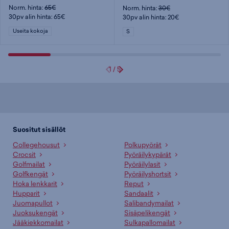
Norm. hinta:
65€
Norm. hinta:
30€
30pv alin hinta: 65€
30pv alin hinta: 20€
Useita kokoja
S
1
/
5
Suositut sisällöt
Collegehousut
Polkupyörät
Crocsit
Pyöräilykypärät
Golfmailat
Pyöräilylasit
Golfkengät
Pyöräilyshortsit
Hoka lenkkarit
Reput
Hupparit
Sandaalit
Juomapullot
Salibandymailat
Juoksukengät
Sisäpelikengät
Jääkiekkomailat
Sulkapallomailat