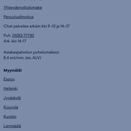
Yhteydenottolomake
Peruutusilmoitus
Chat palvelee arkisin klo 9–12 ja 14–17
Puh.
01053 77730
Ark. klo 14-17
Asiakaspalvelun puhelumaksut:
8,4 snt/min. (sis. ALV)
Myymälät
Espoo
Helsinki
Jyväskylä
Kouvola
Kuopio
Lempäälä