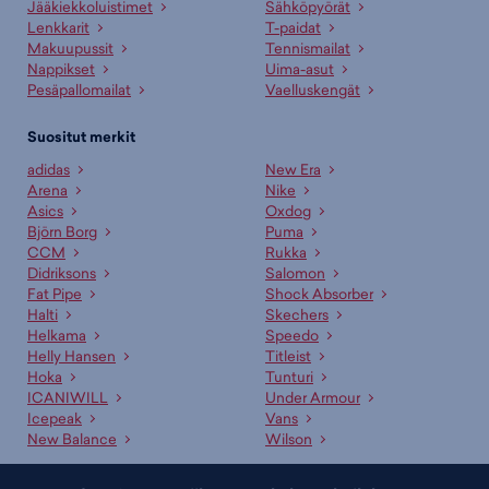
Jääkiekkoluistimet
Sähköpyörät
Lenkkarit
T-paidat
Makuupussit
Tennismailat
Nappikset
Uima-asut
Pesäpallomailat
Vaelluskengät
Suositut merkit
adidas
New Era
Arena
Nike
Asics
Oxdog
Björn Borg
Puma
CCM
Rukka
Didriksons
Salomon
Fat Pipe
Shock Absorber
Halti
Skechers
Helkama
Speedo
Helly Hansen
Titleist
Hoka
Tunturi
ICANIWILL
Under Armour
Icepeak
Vans
New Balance
Wilson