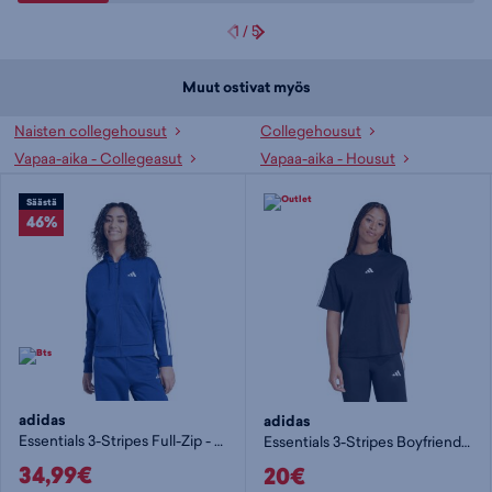
1
/
5
Muut ostivat myös
Naisten collegehousut
Collegehousut
Vapaa-aika - Collegeasut
Vapaa-aika - Housut
Säästä
46%
adidas
adidas
Essentials 3-Stripes Full-Zip - naisten huppari
Essentials 3-Stripes Boyfriend T-Shirt W - naisten t-paita
34,99€
20€