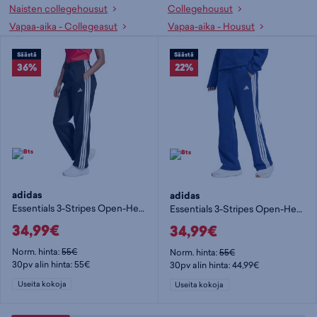
Naisten collegehousut
Collegehousut
Vapaa-aika - Collegeasut
Vapaa-aika - Housut
Säästä
Säästä
36%
22%
adidas
adidas
Essentials 3-Stripes Open-Hem Fleece Joggers W - naisten collegehousut
Essentials 3-Stripes Open-Hem Fleece Joggers W - naisten collegehousut
34,99€
34,99€
Norm. hinta:
55€
Norm. hinta:
55€
30pv alin hinta: 55€
30pv alin hinta: 44,99€
Useita kokoja
Useita kokoja