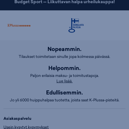
Budget Sport — Liikuttavan halpa urheilukauppa!
Nopeammin.
Tilaukset toimitetaan sinulle jopa kolmessa päivässä.
Helpommin.
Paljon erilaisia maksu- ja toimitustapoja.
Lue lisää.
Edullisemmin.
Jo yli 6000 huippuhalpaa tuotetta, joista saat K-Plussa-pisteitä.
Asiakaspalvelu
Usein kysytyt kysymykset