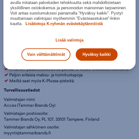
avulla mitataan palveluiden tehokkuutta sekä mahdollistetaan
Lisää ostoskoriin
yksilöllinen ostokokemus ja personoidun mainonnan tarjoaminen.
Voit antaa suostumuksesi painamalla ”Hyväksy kaikki”. Pystyt
Tarkista saatavuus ja nouda myymälästä
muuttamaan valintojasi myöhemmin ”Evästeasetukset”-linkin
kautta.
Lisätietoja K-ryhmän evästekäytännöistä
Verkkokauppa:
Myymälät:
Saatavilla
Saatavilla
Ole hyvä ja valitse koko, jotta voimme näyttää tuotteen
Lisää valintoja
myymäläsaatavuuden.
Vain välttämättömät
Hyväksy kaikki
Arvioitu toimitusaika 2-4 arkipäivää.
Toimitustavat ja -hinnat
Ilmainen palautusoikeus 30 päivää. Ei koske erikoistoimitettavia.
Paljon erilaisia maksu- ja toimitustapoja.
Meiltä saat myös K-Plussa-pisteitä.
Turvallisuustiedot
Valmistajan nimi:
Acces (Tammer Brands Oy)
Valmistajan postiosoite:
Tammer Brands Oy, PL 107, 33101 Tampere, Finland
Valmistajan sähköinen osoite:
myynti@tammerbrands.fi