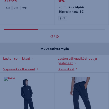
8€
Norm. hinta:
14,95€
5/6
7/8
9/10
30pv alin hinta: 8€
5 - 7
1
/
3
Muut ostivat myös
Lasten sormikkaat
Lasten välikausikäsineet ja
päähineet
Vapaa-aika - Käsineet
Sormikkaat