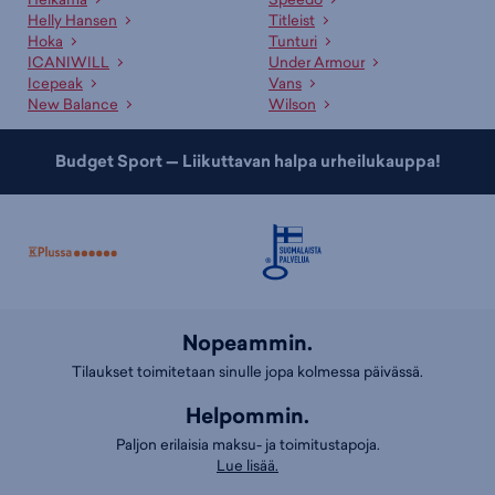
Helly Hansen
Titleist
Hoka
Tunturi
ICANIWILL
Under Armour
Icepeak
Vans
New Balance
Wilson
Budget Sport — Liikuttavan halpa urheilukauppa!
Nopeammin.
Tilaukset toimitetaan sinulle jopa kolmessa päivässä.
Helpommin.
Paljon erilaisia maksu- ja toimitustapoja.
Lue lisää.