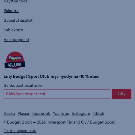
Käyttöehdot
Palautus
Suositut sisällöt
Lahjakortit
Valintaoppaat
Liity Budget Sport Clubiin ja hyödynnä -10 % etusi
Sähköpostiosoitteesi
Liity
Kesko
Plussa
Facebook
YouTube
Instagram
Tiktok
© Budget Sport — 2026. Intersport Finland Oy / Budget Sport.
Tietosuojaseloste