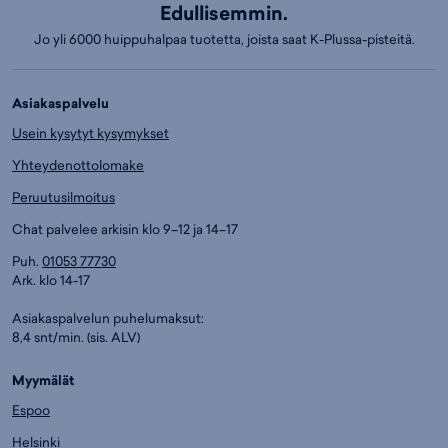
Edullisemmin.
Jo yli 6000 huippuhalpaa tuotetta, joista saat K-Plussa-pisteitä.
Asiakaspalvelu
Usein kysytyt kysymykset
Yhteydenottolomake
Peruutusilmoitus
Chat palvelee arkisin klo 9–12 ja 14–17
Puh.
01053 77730
Ark. klo 14-17
Asiakaspalvelun puhelumaksut:
8,4 snt/min. (sis. ALV)
Myymälät
Espoo
Helsinki