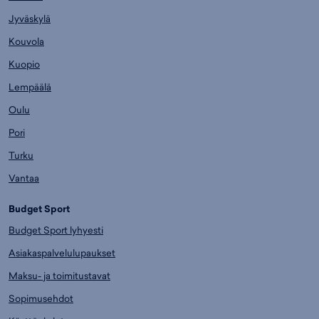
Jyväskylä
Kouvola
Kuopio
Lempäälä
Oulu
Pori
Turku
Vantaa
Budget Sport
Budget Sport lyhyesti
Asiakaspalvelulupaukset
Maksu- ja toimitustavat
Sopimusehdot