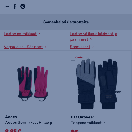
Jaa:
Samankaltaisia tuotteita
Lasten sormikkaat
Lasten välikausikäsineet ja
päähineet
Vapaa-aika - Käsineet
Sormikkaat
Acces
HC Outwear
Acces Sormikkaat Pritex jr
Toppasormikkaat jr
9,95€