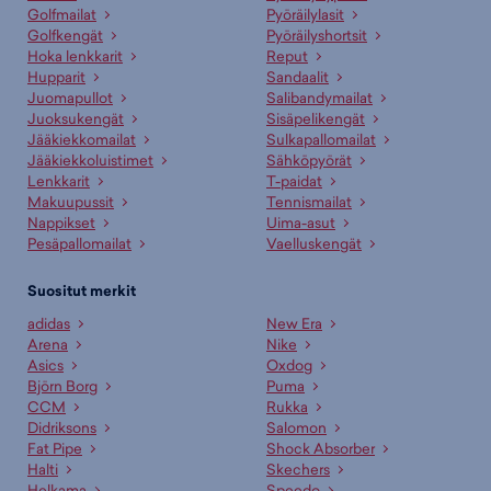
Golfmailat
Pyöräilylasit
Golfkengät
Pyöräilyshortsit
Hoka lenkkarit
Reput
Hupparit
Sandaalit
Juomapullot
Salibandymailat
Juoksukengät
Sisäpelikengät
Jääkiekkomailat
Sulkapallomailat
Jääkiekkoluistimet
Sähköpyörät
Lenkkarit
T-paidat
Makuupussit
Tennismailat
Nappikset
Uima-asut
Pesäpallomailat
Vaelluskengät
Suositut merkit
adidas
New Era
Arena
Nike
Asics
Oxdog
Björn Borg
Puma
CCM
Rukka
Didriksons
Salomon
Fat Pipe
Shock Absorber
Halti
Skechers
Helkama
Speedo