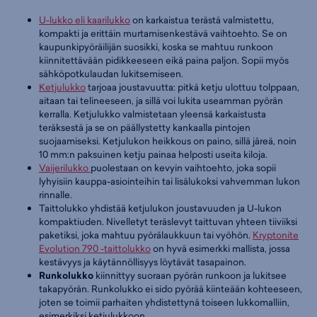
U-lukko eli kaarilukko
on karkaistua terästä valmistettu,
kompakti ja erittäin murtamisenkestävä vaihtoehto. Se on
kaupunkipyöräilijän suosikki, koska se mahtuu runkoon
kiinnitettävään pidikkeeseen eikä paina paljon. Sopii myös
sähköpotkulaudan lukitsemiseen.
Ketjulukko
tarjoaa joustavuutta: pitkä ketju ulottuu tolppaan,
aitaan tai telineeseen, ja sillä voi lukita useamman pyörän
kerralla. Ketjulukko valmistetaan yleensä karkaistusta
teräksestä ja se on päällystetty kankaalla pintojen
suojaamiseksi. Ketjulukon heikkous on paino, sillä järeä, noin
10 mm:n paksuinen ketju painaa helposti useita kiloja.
Vaijerilukko
puolestaan on kevyin vaihtoehto, joka sopii
lyhyisiin kauppa-asiointeihin tai lisälukoksi vahvemman lukon
rinnalle.
Taittolukko yhdistää ketjulukon joustavuuden ja U-lukon
kompaktiuden. Nivelletyt teräslevyt taittuvan yhteen tiiviiksi
paketiksi, joka mahtuu pyörälaukkuun tai vyöhön.
Kryptonite
Evolution 790 -taittolukko
on hyvä esimerkki mallista, jossa
kestävyys ja käytännöllisyys löytävät tasapainon.
Runkolukko
kiinnittyy suoraan pyörän runkoon ja lukitsee
takapyörän. Runkolukko ei sido pyörää kiinteään kohteeseen,
joten se toimii parhaiten yhdistettynä toiseen lukkomalliin,
esimerkiksi ketjulukkoon.