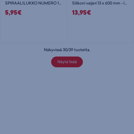
SPIRAALILUKKO NUMERO 1200X8mm
Silikoni vaijeri 13 x 600 mm - lukko
5,95€
13,95€
Näkyvissä
30
/
39
tuotetta
.
Näytä lisää