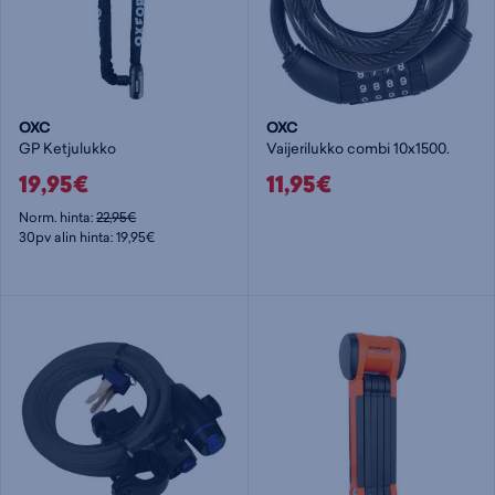
OXC
OXC
GP Ketjulukko
Vaijerilukko combi 10x1500.
19,95€
11,95€
Norm. hinta:
22,95€
30pv alin hinta: 19,95€