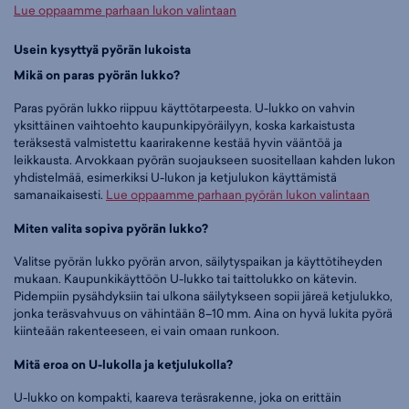
Lue oppaamme parhaan lukon valintaan
Usein kysyttyä pyörän lukoista
Mikä on paras pyörän lukko?
Paras pyörän lukko riippuu käyttötarpeesta. U-lukko on vahvin
yksittäinen vaihtoehto kaupunkipyöräilyyn, koska karkaistusta
teräksestä valmistettu kaarirakenne kestää hyvin vääntöä ja
leikkausta. Arvokkaan pyörän suojaukseen suositellaan kahden lukon
yhdistelmää, esimerkiksi U-lukon ja ketjulukon käyttämistä
samanaikaisesti.
Lue oppaamme parhaan pyörän lukon valintaan
Miten valita sopiva pyörän lukko?
Valitse pyörän lukko pyörän arvon, säilytyspaikan ja käyttötiheyden
mukaan. Kaupunkikäyttöön U-lukko tai taittolukko on kätevin.
Pidempiin pysähdyksiin tai ulkona säilytykseen sopii järeä ketjulukko,
jonka teräsvahvuus on vähintään 8–10 mm. Aina on hyvä lukita pyörä
kiinteään rakenteeseen, ei vain omaan runkoon.
Mitä eroa on U-lukolla ja ketjulukolla?
U-lukko on kompakti, kaareva teräsrakenne, joka on erittäin