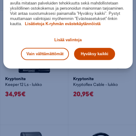
100
avulla mitataan palveluiden tehokkuutta sekä mahdollistetaan
yksilöllinen ostokokemus ja personoidun mainonnan tarjoaminen.
Voit antaa suostumuksesi painamalla ”Hyväksy kaikki”. Pystyt
muuttamaan valintojasi myöhemmin ”Evästeasetukset”-linkin
kautta.
Lisätietoja K-ryhmän evästekäytännöistä
Lisää valintoja
Vain välttämättömät
Hyväksy kaikki
Kryptonite
Kryptonite
Keeper 12 Ls - lukko
Kryptoflex Cable - lukko
34,95€
20,95€