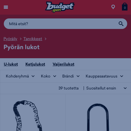
Menu
Myymälä
Siirry
Tuott
T
0
ostos
koris
y
Pyöräily
Tarvikkeet
Pyörän lukot
U-lukot
Ketjulukot
Vaijerilukot
Kohderyhmä
Koko
Brändi
Kauppasaatavuus
39
tuotetta