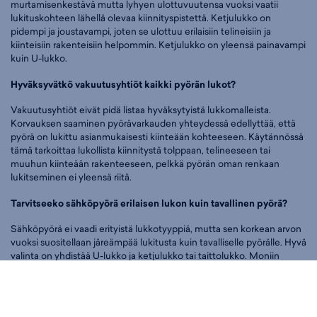
murtamisenkestävä mutta lyhyen ulottuvuutensa vuoksi vaatii
lukituskohteen lähellä olevaa kiinnityspistettä. Ketjulukko on
pidempi ja joustavampi, joten se ulottuu erilaisiin telineisiin ja
kiinteisiin rakenteisiin helpommin. Ketjulukko on yleensä painavampi
kuin U-lukko.
Hyväksyvätkö vakuutusyhtiöt kaikki pyörän lukot?
Vakuutusyhtiöt eivät pidä listaa hyväksytyistä lukkomalleista.
Korvauksen saaminen pyörävarkauden yhteydessä edellyttää, että
pyörä on lukittu asianmukaisesti kiinteään kohteeseen. Käytännössä
tämä tarkoittaa lukollista kiinnitystä tolppaan, telineeseen tai
muuhun kiinteään rakenteeseen, pelkkä pyörän oman renkaan
lukitseminen ei yleensä riitä.
Tarvitseeko sähköpyörä erilaisen lukon kuin tavallinen pyörä?
Sähköpyörä ei vaadi erityistä lukkotyyppiä, mutta sen korkean arvon
vuoksi suositellaan järeämpää lukitusta kuin tavalliselle pyörälle. Hyvä
valinta on yhdistää U-lukko ja ketjulukko tai taittolukko. Moniin
sähköpyöriin voi asentaa myös runkolukkon, joka estää takapyörän
pyörimisen nopeana lisäsuojana.
Pyörän lukot helposti netistä tai myymälöistä