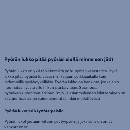
Pyörän lukko pitää pyöräsi siellä minne sen jätit
Pyörän lukko on yksi tärkeimmistä polkupyörän varusteista. Hyvä
lukko pitää pyöräsi turvassa niin kaupan parkkipaikalla kuin
pidemmillä pysähdyksilläkin. Pyörän lukko on hankinta, jonka arvo
huomataan vasta silloin, kun sitä tarvitaan. Suomessa
pyörävarkaudet ovat arkinen ilmiö, ja asianmukainen lukitseminen on
käytännössä ainoa keino pienentää riskiä merkittävästi.
Pyörän lukot eri käyttötarpeisiin
Pyörän lukot jaetaan viiteen päätyyppiin, ja jokaisella on omat
vahvuutensa: