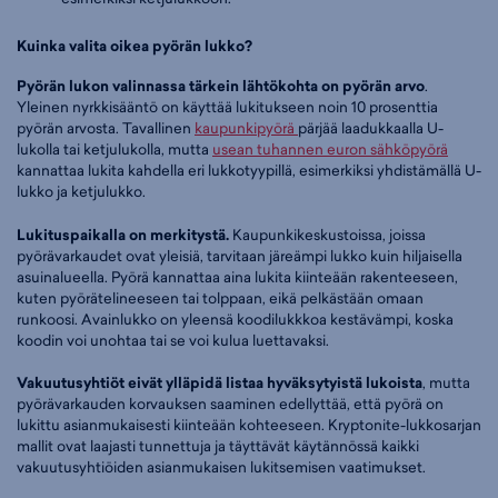
Kuinka valita oikea pyörän lukko?
Pyörän lukon valinnassa tärkein lähtökohta on pyörän arvo
.
Yleinen nyrkkisääntö on käyttää lukitukseen noin 10 prosenttia
pyörän arvosta. Tavallinen
kaupunkipyörä
pärjää laadukkaalla U-
lukolla tai ketjulukolla, mutta
usean tuhannen euron sähköpyörä
kannattaa lukita kahdella eri lukkotyypillä, esimerkiksi yhdistämällä U-
lukko ja ketjulukko.
Lukituspaikalla on merkitystä.
Kaupunkikeskustoissa, joissa
pyörävarkaudet ovat yleisiä, tarvitaan järeämpi lukko kuin hiljaisella
asuinalueella. Pyörä kannattaa aina lukita kiinteään rakenteeseen,
kuten pyörätelineeseen tai tolppaan, eikä pelkästään omaan
runkoosi. Avainlukko on yleensä koodilukkkoa kestävämpi, koska
koodin voi unohtaa tai se voi kulua luettavaksi.
Vakuutusyhtiöt eivät ylläpidä listaa hyväksytyistä lukoista
, mutta
pyörävarkauden korvauksen saaminen edellyttää, että pyörä on
lukittu asianmukaisesti kiinteään kohteeseen. Kryptonite-lukkosarjan
mallit ovat laajasti tunnettuja ja täyttävät käytännössä kaikki
vakuutusyhtiöiden asianmukaisen lukitsemisen vaatimukset.