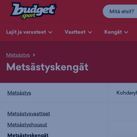
Lajit ja varusteet
Vaatteet
Kengät
Metsästys
Metsästyskengät
Kohder
Metsästys
Metsästysvaatteet
Metsästyshousut
Metsästyskengät