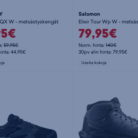
Y
Salomon
AQX W - metsästyskengät
Elixir Tour Wp W - metsä
95€
79,95€
a:
59,95€
Norm. hinta:
140€
hinta: 44,95€
30pv alin hinta: 79,95€
oja
Useita kokoja