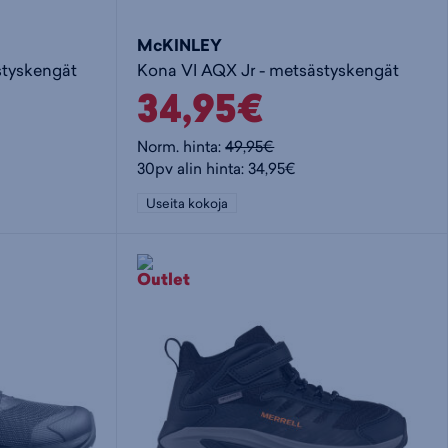
McKINLEY
styskengät
Kona VI AQX Jr - metsästyskengät
34,95€
Norm. hinta:
49,95€
30pv alin hinta: 34,95€
Useita kokoja