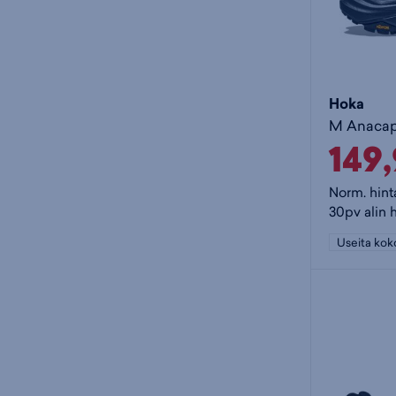
Hoka
149
Norm. hint
30pv alin 
Useita kok