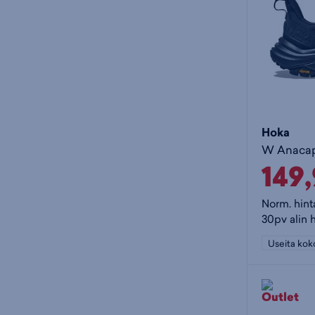
Hoka
149
Norm. hint
30pv alin 
Useita kok