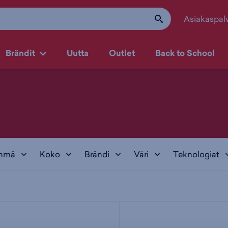
Asiakaspal
Brändit
Uutta
Outlet
Back to School
yhmä
Koko
Brändi
Väri
Teknologiat