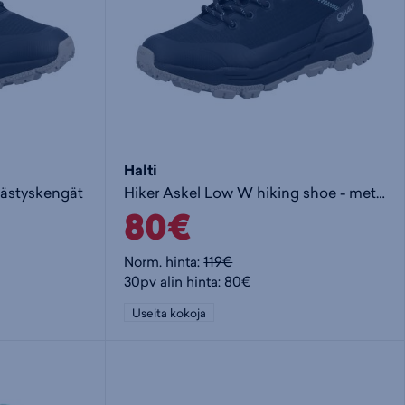
Halti
sästyskengät
Hiker Askel Low W hiking shoe - metsästyskengät
80€
Norm. hinta:
119€
30pv alin hinta: 80€
Useita kokoja