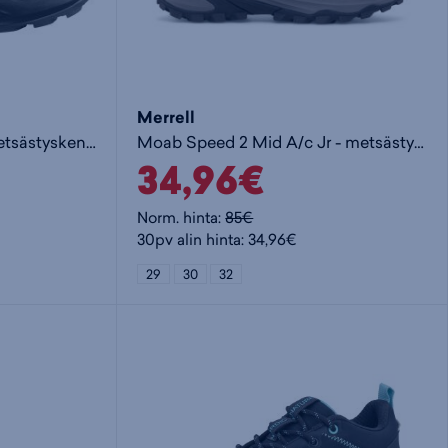
Merrell
Elixir Tour Mid Wp W - metsästyskengät
Moab Speed 2 Mid A/c Jr - metsästyskengät
34,96€
Norm. hinta:
85€
30pv alin hinta: 34,96€
29
30
32