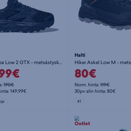
Halti
W Anacapa Low 2 GTX - metsästyskengät
Hiker Askel Low M - met
,99€
80€
a:
190€
Norm. hinta:
119€
hinta: 149,99€
30pv alin hinta: 80€
oja
41