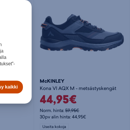
o
i
e
s
t
t
t
a
y
n
ja
o
k
h
lla
ukset”-
s
o
t
McKINLEY
y kaikki
Extegra Mid GTX W - metsästyskengät
Kona VI AQX M - metsästyskengät
k
r
e
44,95€
o
i
e
Norm. hinta:
59,95€
30pv alin hinta: 44,95€
r
s
n
Useita kokoja