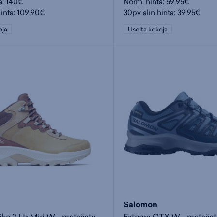
a:
140€
Norm. hinta:
59,95€
hinta: 109,90€
30pv alin hinta: 39,95€
oja
Useita kokoja
Salomon
Speed Strike 2 Ltr Mid W - metsästyskengät
Extegra GTX W - metsäs