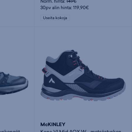
Norm. hinta:
149€
30pv alin hinta: 119,90€
Useita kokoja
McKINLEY
tyskengät
Kona VI Mid AQX W - metsästyskengät