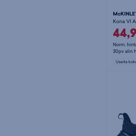
McKINLE
Kona VI 
44,
Norm. hint
30pv alin 
Useita kok