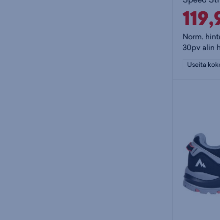
119
Norm. hint
30pv alin h
Useita kok