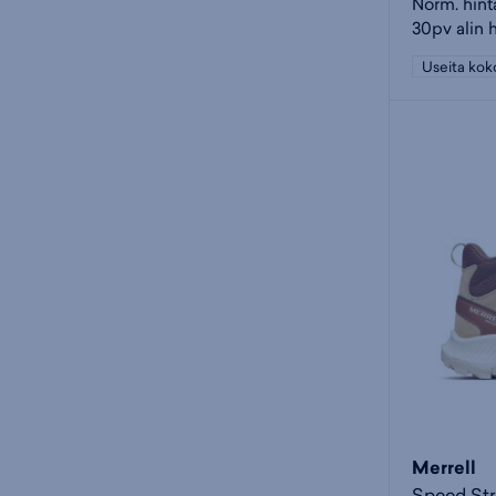
Norm. hint
30pv alin 
Useita kok
Merrell