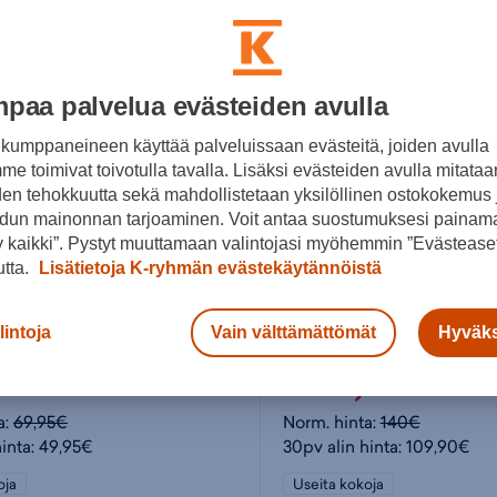
paa palvelua evästeiden avulla
kumppaneineen käyttää palveluissaan evästeitä, joiden avulla
e toimivat toivotulla tavalla. Lisäksi evästeiden avulla mitataa
den tehokkuutta sekä mahdollistetaan yksilöllinen ostokokemus 
dun mainonnan tarjoaminen. Voit antaa suostumuksesi painama
 kaikki”. Pystyt muuttamaan valintojasi myöhemmin ”Evästeaset
utta.
Lisätietoja K-ryhmän evästekäytännöistä
Y
Salomon
lintoja
Vain välttämättömät
Hyväks
Kona VI Mid AQX M - metsästyskengät
95€
109,90€
a:
69,95€
Norm. hinta:
140€
hinta: 49,95€
30pv alin hinta: 109,90€
oja
Useita kokoja