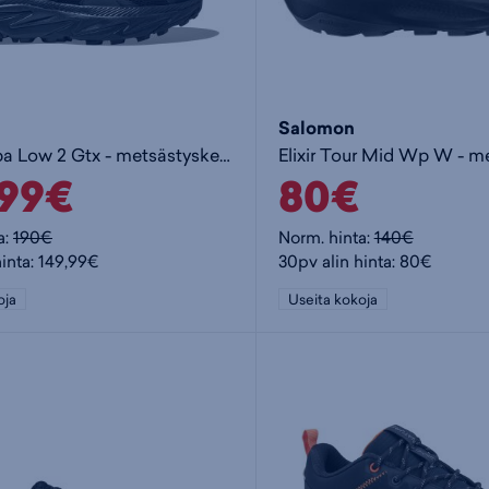
Salomon
M Anacapa Low 2 Gtx - metsästyskengät
,99€
80€
a:
190€
Norm. hinta:
140€
hinta: 149,99€
30pv alin hinta: 80€
oja
Useita kokoja