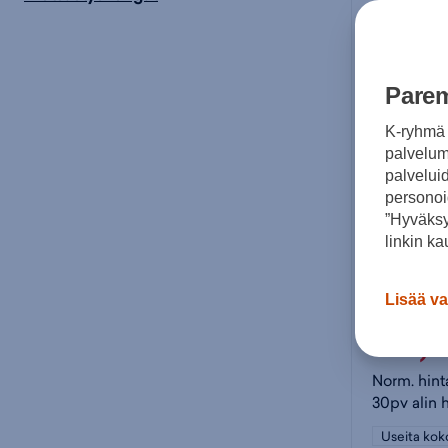
Parem
K-ryhmä 
palvelumm
palvelui
personoi
”Hyväksy
linkin ka
McKINLE
Lisää va
49,
Norm. hint
30pv alin 
Useita kok