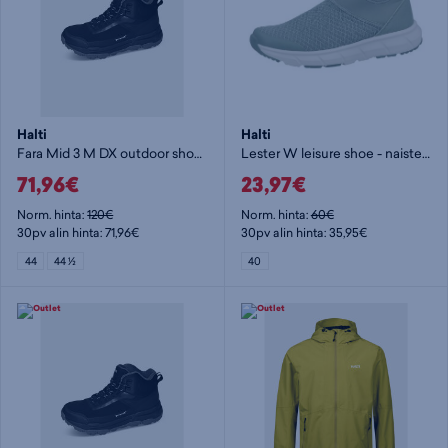
Halti
Halti
Fara Mid 3 M DX outdoor shoe - miesten kävelykengät
Lester W leisure shoe - naisten matalavartiset tennarit
71,96€
23,97€
Norm. hinta:
120€
Norm. hinta:
60€
30pv alin hinta: 71,96€
30pv alin hinta: 35,95€
44
44 ½
40