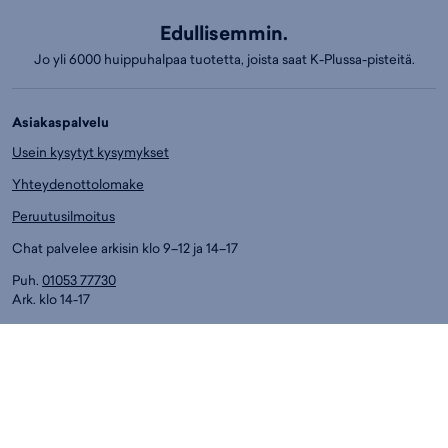
Edullisemmin.
Jo yli 6000 huippuhalpaa tuotetta, joista saat K-Plussa-pisteitä.
Asiakaspalvelu
Usein kysytyt kysymykset
Yhteydenottolomake
Peruutusilmoitus
Chat palvelee arkisin klo 9–12 ja 14–17
Puh.
01053 77730
Ark. klo 14-17
Asiakaspalvelun puhelumaksut:
8,4 snt/min. (sis. ALV)
Myymälät
Espoo