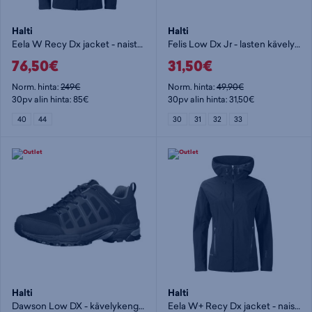
Halti
Halti
Eela W Recy Dx jacket - naisten kuoritakki
Felis Low Dx Jr - lasten kävelykengät
76,50€
31,50€
Norm. hinta:
249€
Norm. hinta:
49,90€
30pv alin hinta: 85€
30pv alin hinta: 31,50€
40
44
30
31
32
33
Halti
Halti
Dawson Low DX - kävelykengät
Eela W+ Recy Dx jacket - naisten kuoritakki