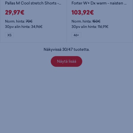
Pallas M Cool stretch Shorts - miesten shortsit
Forter W+ Dx warm - naisten kevytvanutakki
29,97€
103,92€
Norm. hinta:
70€
Norm. hinta:
150€
30pv alin hinta: 34,96€
30pv alin hinta: 116,91€
XS
46+
Näkyvissä
30
/
47
tuotetta
.
Näytä lisää