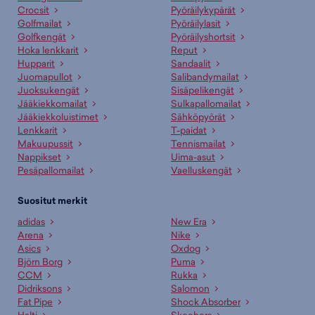
Crocsit
Pyöräilykypärät
Golfmailat
Pyöräilylasit
Golfkengät
Pyöräilyshortsit
Hoka lenkkarit
Reput
Hupparit
Sandaalit
Juomapullot
Salibandymailat
Juoksukengät
Sisäpelikengät
Jääkiekkomailat
Sulkapallomailat
Jääkiekkoluistimet
Sähköpyörät
Lenkkarit
T-paidat
Makuupussit
Tennismailat
Nappikset
Uima-asut
Pesäpallomailat
Vaelluskengät
Suositut merkit
adidas
New Era
Arena
Nike
Asics
Oxdog
Björn Borg
Puma
CCM
Rukka
Didriksons
Salomon
Fat Pipe
Shock Absorber
Halti
Skechers