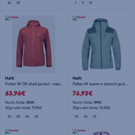
36
38
7
9
10
Halti
Halti
Forter W DX shell jacket - naisten kuoritakki
Pallas W warm x-strerch jacket - naisten stretch-takki
63,96€
76,93€
Norm. hinta:
130€
Norm. hinta:
199€
30pv alin hinta: 71,95€
30pv alin hinta: 76,93€
36
38
40
42
36
40
42