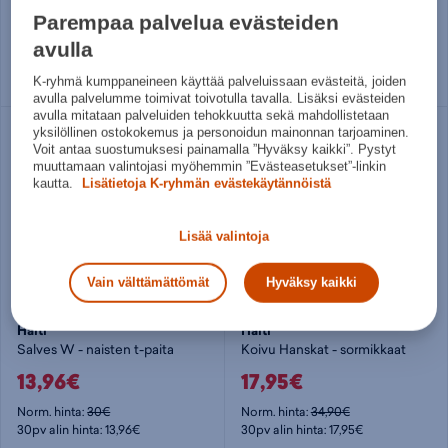
87,92€
81€
Parempaa palvelua evästeiden
Norm. hinta:
199€
Norm. hinta:
240€
avulla
30pv alin hinta: 87,92€
30pv alin hinta: 90€
40
42
M
XL
XXL
XXXL
K-ryhmä kumppaneineen käyttää palveluissaan evästeitä, joiden
avulla palvelumme toimivat toivotulla tavalla. Lisäksi evästeiden
avulla mitataan palveluiden tehokkuutta sekä mahdollistetaan
yksilöllinen ostokokemus ja personoidun mainonnan tarjoaminen.
Voit antaa suostumuksesi painamalla ”Hyväksy kaikki”. Pystyt
muuttamaan valintojasi myöhemmin ”Evästeasetukset”-linkin
kautta.
Lisätietoja K-ryhmän evästekäytännöistä
Lisää valintoja
Vain välttämättömät
Hyväksy kaikki
Halti
Halti
Salves W - naisten t-paita
Koivu Hanskat - sormikkaat
13,96€
17,95€
Norm. hinta:
30€
Norm. hinta:
34,90€
30pv alin hinta: 13,96€
30pv alin hinta: 17,95€