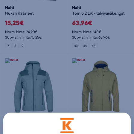
Halti
Halti
Nukari Käsineet
Tornio 2 DX - talvivarsikengät
15,25€
63,96€
Norm. hinta:
24,90€
Norm. hinta:
140€
30pv alin hinta: 15,25€
30pv alin hinta: 63,96€
7
8
9
43
44
45
Halti
Halti
Pallas W+ warm jacket - naisten stretch-takki
Aro M DrymaxX Jacket - miesten kuoritakki