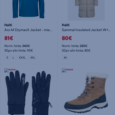
Halti
Halti
Aro M DrymaxX Jacket - miesten kuoritakki
Sammal Insulated Jacket W+ - naisten toppatakki
81€
80€
Norm. hinta:
240€
Norm. hinta:
230€
30pv alin hinta: 90€
30pv alin hinta: 80€
S
L
XXXL
4XL
46