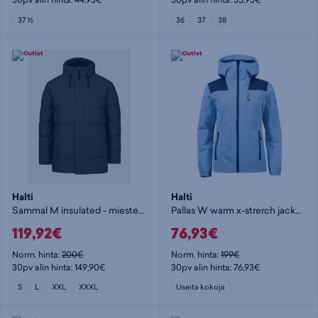
37 ½
36
37
38
Halti
Halti
Sammal M insulated - miesten parkatakki
Pallas W warm x-strerch jacket - naisten stretch-takki
119,92€
76,93€
Norm. hinta:
200€
Norm. hinta:
199€
30pv alin hinta: 149,90€
30pv alin hinta: 76,93€
S
L
XXL
XXXL
Useita kokoja