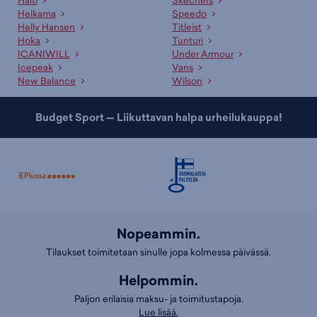
Helkama
Speedo
Helly Hansen
Titleist
Hoka
Tunturi
ICANIWILL
Under Armour
Icepeak
Vans
New Balance
Wilson
Budget Sport — Liikuttavan halpa urheilukauppa!
Nopeammin.
Tilaukset toimitetaan sinulle jopa kolmessa päivässä.
Helpommin.
Paljon erilaisia maksu- ja toimitustapoja.
Lue lisää.