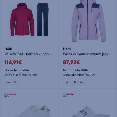
Halti
Halti
Valla W Set - naisten kuoripuku
Pallas W warm x-strerch jacket - naisten stretch-takki
116,91€
87,92€
Norm. hinta:
219€
Norm. hinta:
199€
30pv alin hinta: 116,91€
30pv alin hinta: 87,92€
36
38
36
38
40