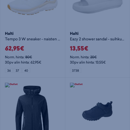
Halti
Halti
Tempo 3 W sneaker - naisten kävelykengät
Eazy 2 shower sandal - suihkusandaalit
62,95€
13,55€
Norm. hinta:
80€
Norm. hinta:
20€
30pv alin hinta: 62,95€
30pv alin hinta: 13,55€
36
37
40
3738