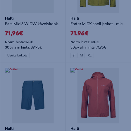
Halti
Halti
Fara Mid 3 W DW kävelykenkä - naisten kävelykengät
Forter M DX shell jacket - miesten kuoritakki
71,96€
71,96€
Norm. hinta:
120€
Norm. hinta:
130€
30pv alin hinta: 89,95€
30pv alin hinta: 71,96€
Useita kokoja
S
M
XL
Halti
Halti