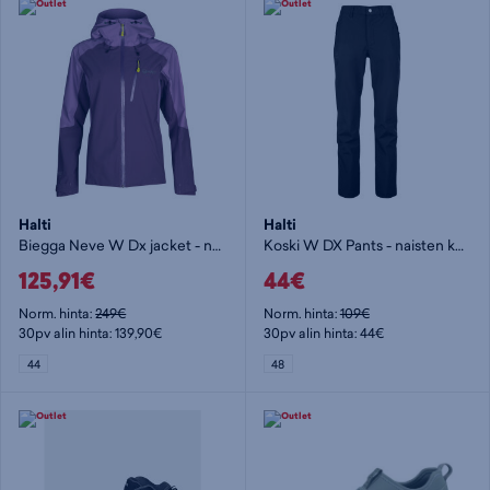
Halti
Halti
Biegga Neve W Dx jacket - naisten kuoritakki
Koski W DX Pants - naisten kuorihousut
125,91€
44€
Norm. hinta:
249€
Norm. hinta:
109€
30pv alin hinta: 139,90€
30pv alin hinta: 44€
44
48