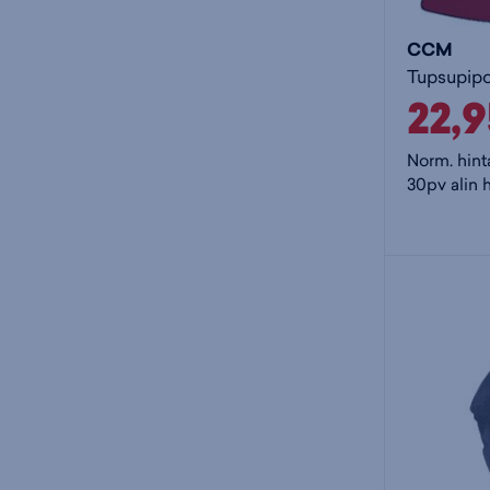
CCM
Tupsupip
22,
Norm. hint
30pv alin h