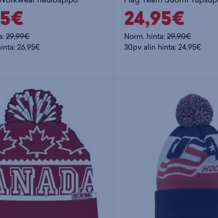
95€
24,95€
a:
29,99€
Norm. hinta:
29,90€
hinta: 26,95€
30pv alin hinta: 24,95€