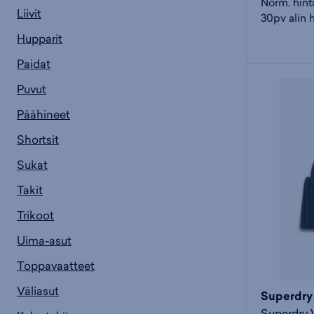
Norm. hint
Liivit
30pv alin 
Hupparit
Paidat
Puvut
Päähineet
Shortsit
Sukat
Takit
Trikoot
Uima-asut
Toppavaatteet
Väliasut
Superdry
Superdry 