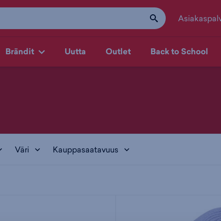
Asiakaspal
Brändit
Uutta
Outlet
Back to School
Väri
Kauppasaatavuus