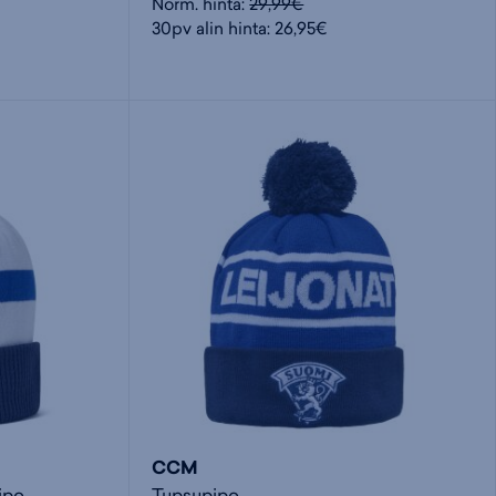
Norm. hinta:
29,99€
30pv alin hinta: 26,95€
CCM
ipo
Tupsupipo