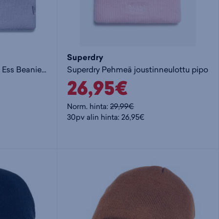
Superdry
New Era Womens League Ess Beanie LA - naisten pipo
Superdry Pehmeä joustinneulottu pipo
26,95€
Norm. hinta:
29,99€
30pv alin hinta: 26,95€