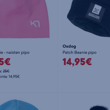
Oxdog
e - naisten pipo
Patch Beanie pipo
95€
14,95€
a:
25€
inta: 14,95€