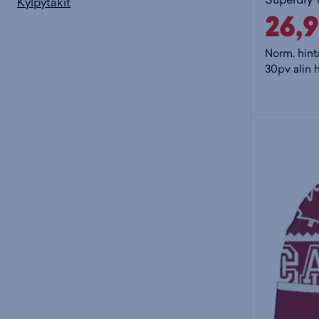
Kylpytakit
26,
Norm. hint
30pv alin 