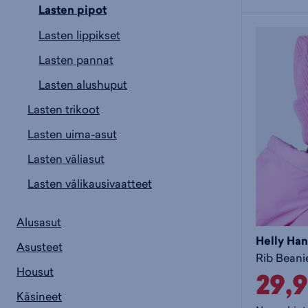
Lasten pipot
Lasten lippikset
Lasten pannat
Lasten alushuput
Lasten trikoot
Lasten uima-asut
Lasten väliasut
Lasten välikausivaatteet
Alusasut
Helly Ha
Asusteet
Rib Beanie
Housut
29,
Käsineet