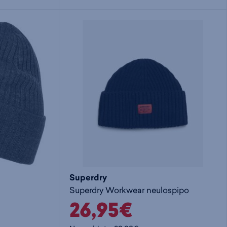
i
s
s
i
a
ä
n
:
:
Superdry
Superdry Workwear neulospipo
26,95€