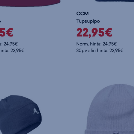
CCM
o
Tupsupipo
95€
22,95€
a:
24,95€
Norm. hinta:
24,95€
inta: 22,95€
30pv alin hinta: 22,95€