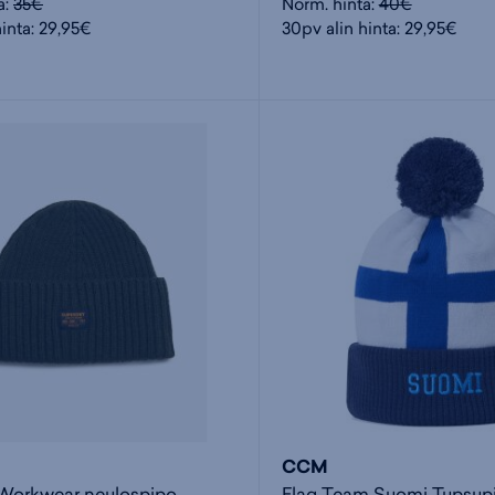
a:
35€
Norm. hinta:
40€
hinta: 29,95€
30pv alin hinta: 29,95€
CCM
Workwear neulospipo
Flag Team Suomi Tupsup