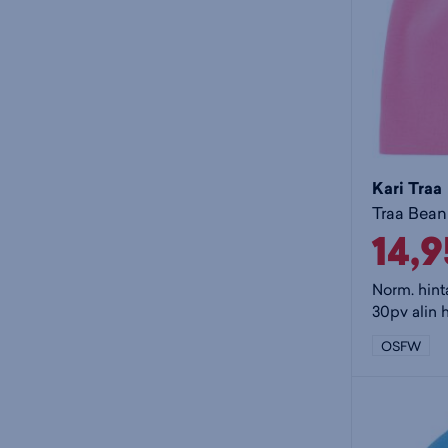
Kari Traa
Traa Beani
14,
Norm. hint
30pv alin h
OSFW