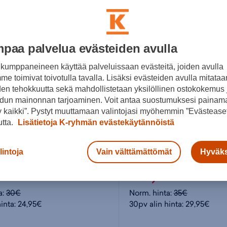
paa palvelua evästeiden avulla
kumppaneineen käyttää palveluissaan evästeitä, joiden avulla
e toimivat toivotulla tavalla. Lisäksi evästeiden avulla mitataa
den tehokkuutta sekä mahdollistetaan yksilöllinen ostokokemus 
dun mainonnan tarjoaminen. Voit antaa suostumuksesi painama
 kaikki”. Pystyt muuttamaan valintojasi myöhemmin ”Evästeaset
utta.
Lisätietoja K-ryhmän evästekäytännöistä
Helly Hansen
lintoja
Vain välttämättömät
Hyväks
ie - pipo
Rib Beanie - pipo
95€
29,95€
a:
30€
Norm. hinta:
35€
hinta: 24,95€
30pv alin hinta: 29,95€