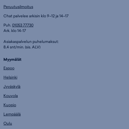
Peruutusilmoitus
Chat palvelee arkisin klo 9–12 ja 14–17
Puh.
01053 77730
Ark. klo 14-17
Asiakaspalvelun puhelumaksut:
8,4 snt/min. (sis. ALV)
Myymälät
Espoo
Helsinki
Jyväskylä
Kouvola
Kuopio
Lempäälä
Oulu