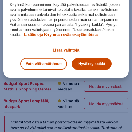
K-ryhmä kumppaneineen käyttää palveluissaan evästeitä, joiden
Värit:
avulla palvelumme toimivat toivotulla tavalla. Lisäksi evästeiden
avulla mitataan palveluiden tehokkuutta sekä mahdollistetaan
yksilöllinen ostokokemus ja personoidun mainonnan tarjoaminen.
Voit antaa suostumuksesi painamalla ”Hyväksy kaikki”. Pystyt
Musta
muuttamaan valintojasi myöhemmin ”Evästeasetukset”-linkin
kautta.
Lisätietoja K-ryhmän evästekäytännöistä
Valintaopas näin valitset suojalasit salibandyyn
Lisää valintoja
Lisää ostoskoriin
Tarkista saatavuus ja nouda myymälästä
Vain välttämättömät
Hyväksy kaikki
Verkkokauppa:
Myymälät:
Saatavilla
Saatavilla
Budget Sport Kuopio,
Viimeisiä
Nouda myymälästä
Matkus Shopping Center
viedään
Budget Sport Lempäälä,
Viimeisiä
Nouda myymälästä
Ideapark
viedään
Huom!
Voit ostaa tämän poistotuotteen myymälästä verkon
hintaan näyttämällä sen mobiililaitteeltasi kassalla. Tuotteita ei