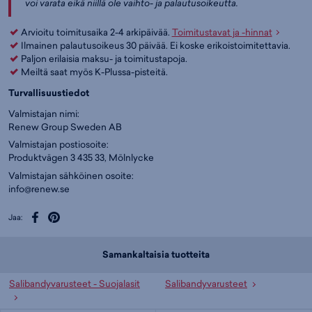
voi varata eikä niillä ole vaihto- ja palautusoikeutta.
Arvioitu toimitusaika 2-4 arkipäivää.
Toimitustavat ja -hinnat
Ilmainen palautusoikeus 30 päivää. Ei koske erikoistoimitettavia.
Paljon erilaisia maksu- ja toimitustapoja.
Meiltä saat myös K-Plussa-pisteitä.
Turvallisuustiedot
Valmistajan nimi:
Renew Group Sweden AB
Valmistajan postiosoite:
Produktvägen 3 435 33, Mölnlycke
Valmistajan sähköinen osoite:
info@renew.se
Jaa:
Samankaltaisia tuotteita
Salibandyvarusteet - Suojalasit
Salibandyvarusteet