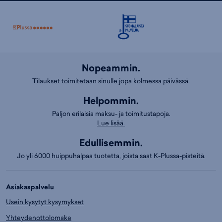
Nopeammin.
Tilaukset toimitetaan sinulle jopa kolmessa päivässä.
Helpommin.
Paljon erilaisia maksu- ja toimitustapoja.
Lue lisää.
Edullisemmin.
Jo yli 6000 huippuhalpaa tuotetta, joista saat K-Plussa-pisteitä.
Asiakaspalvelu
Usein kysytyt kysymykset
Yhteydenottolomake