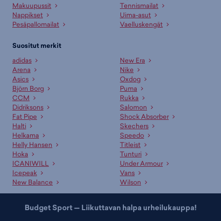
Makuupussit
Tennismailat
Nappikset
Uima-asut
Pesäpallomailat
Vaelluskengät
Suositut merkit
adidas
New Era
Arena
Nike
Asics
Oxdog
Björn Borg
Puma
CCM
Rukka
Didriksons
Salomon
Fat Pipe
Shock Absorber
Halti
Skechers
Helkama
Speedo
Helly Hansen
Titleist
Hoka
Tunturi
ICANIWILL
Under Armour
Icepeak
Vans
New Balance
Wilson
Budget Sport — Liikuttavan halpa urheilukauppa!