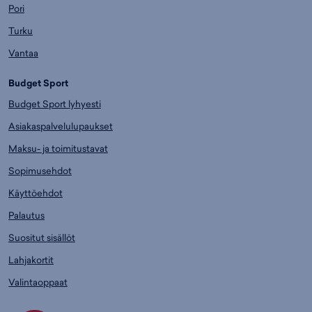
Pori
Turku
Vantaa
Budget Sport
Budget Sport lyhyesti
Asiakaspalvelulupaukset
Maksu- ja toimitustavat
Sopimusehdot
Käyttöehdot
Palautus
Suositut sisällöt
Lahjakortit
Valintaoppaat