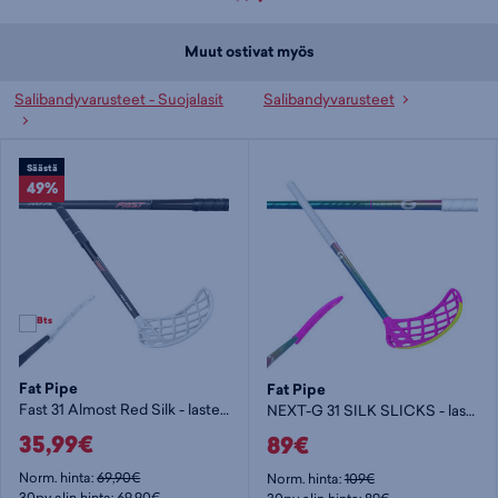
Muut ostivat myös
Salibandyvarusteet - Suojalasit
Salibandyvarusteet
Säästä
49%
Fat Pipe
Fat Pipe
Fast 31 Almost Red Silk - lasten salibandymaila
NEXT-G 31 SILK SLICKS - lasten salibandymaila
35,99€
89€
Norm. hinta:
69,90€
Norm. hinta:
109€
30pv alin hinta: 69,90€