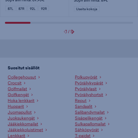
30pv alin hinta: 89€
87L
87R
92L
92R
Useita kokoja
1
/
5
Suositut sisällöt
Collegehousut
Polkupyörät
Crocsit
Pyöräilykypärät
Golfmailat
Pyöräilylasit
Golfkengät
Pyöräilyshortsit
Hoka lenkkarit
Reput
Hupparit
Sandaalit
Juomapullot
Salibandymailat
Juoksukengät
Sisäpelikengät
Jääkiekkomailat
Sulkapallomailat
Jääkiekkoluistimet
Sähköpyörät
Lenkkarit
T-paidat