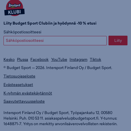
Liity Budget Sport Clubiin ja hyödynnä -10 % etusi
Sähköpostiosoitteesi
Liity
Kesko
Plussa
Facebook
YouTube
Instagram
Tiktok
© Budget Sport — 2026. Intersport Finland Oy / Budget Sport.
Tietosuojaseloste
Evästeasetukset
K-ryhmän evästekäytännöt
Saavutettavuusseloste
Intersport Finland Oy / Budget Sport, Työpajankatu 12, 00580
Helsinki. Puh. 010 53 11.
asiakaspalvelu@budgetsport.fi
. Y-tunnus:
1648871-7. Yritys on merkitty arvonlisäverovelvollisten rekisteriin.