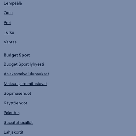
Lempäälä
Oulu
Pori
Turku
Vantaa
Budget Sport
Budget Sport lyhyesti
Asiakaspalvelulupaukset
Maksu- ja toimitustavat
Sopimusehdot
Käyttöehdot
Palautus
Suositut sisällöt
Lahjakortit