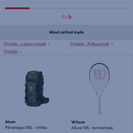
ja rungoilla viiden (5) vuoden takuu
Tuotteeseen liittyvät listaukset:
Pyöräily - Lasten pyörät
,
Pyöräily -
1
/
5
Polkupyörät
,
Pyöräily
,
Nakamura
Väri:
Petrooli
Muut ostivat myös
Pyöräily - Lasten pyörät
Pyöräily - Polkupyörät
Pyöräily
Atom
Wilson
Päiväreppu 50L - rinkka
Allure 105 - tennismaila