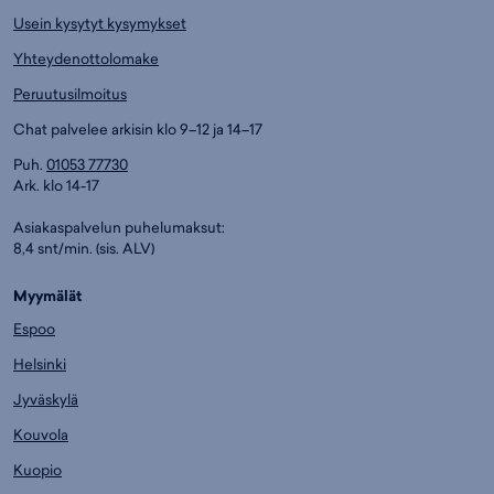
Usein kysytyt kysymykset
Yhteydenottolomake
Peruutusilmoitus
Chat palvelee arkisin klo 9–12 ja 14–17
Puh.
01053 77730
Ark. klo 14-17
Asiakaspalvelun puhelumaksut:
8,4 snt/min. (sis. ALV)
Myymälät
Espoo
Helsinki
Jyväskylä
Kouvola
Kuopio