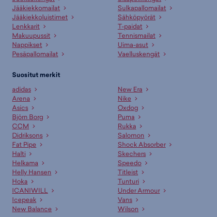
Jääkiekkomailat
Sulkapallomailat
Jääkiekkoluistimet
Sähköpyörät
Lenkkarit
T-paidat
Makuupussit
Tennismailat
Nappikset
Uima-asut
Pesäpallomailat
Vaelluskengät
Suositut merkit
adidas
New Era
Arena
Nike
Asics
Oxdog
Björn Borg
Puma
CCM
Rukka
Didriksons
Salomon
Fat Pipe
Shock Absorber
Halti
Skechers
Helkama
Speedo
Helly Hansen
Titleist
Hoka
Tunturi
ICANIWILL
Under Armour
Icepeak
Vans
New Balance
Wilson