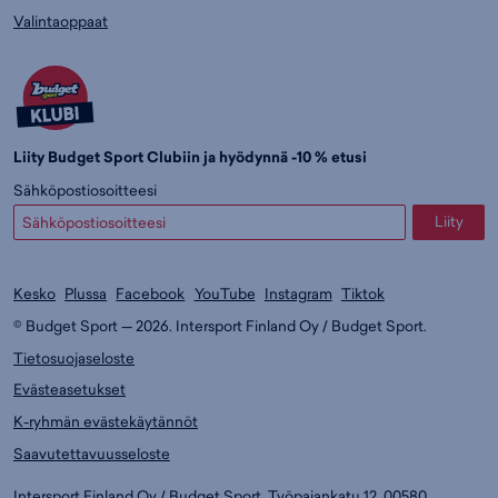
Valintaoppaat
Liity Budget Sport Clubiin ja hyödynnä -10 % etusi
Sähköpostiosoitteesi
Liity
Kesko
Plussa
Facebook
YouTube
Instagram
Tiktok
© Budget Sport — 2026. Intersport Finland Oy / Budget Sport.
Tietosuojaseloste
Evästeasetukset
K-ryhmän evästekäytännöt
Saavutettavuusseloste
Intersport Finland Oy / Budget Sport, Työpajankatu 12, 00580