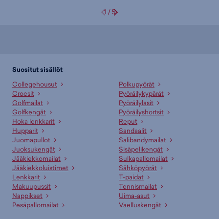
1
/
5
Suositut sisällöt
Collegehousut
Polkupyörät
Crocsit
Pyöräilykypärät
Golfmailat
Pyöräilylasit
Golfkengät
Pyöräilyshortsit
Hoka lenkkarit
Reput
Hupparit
Sandaalit
Juomapullot
Salibandymailat
Juoksukengät
Sisäpelikengät
Jääkiekkomailat
Sulkapallomailat
Jääkiekkoluistimet
Sähköpyörät
Lenkkarit
T-paidat
Makuupussit
Tennismailat
Nappikset
Uima-asut
Pesäpallomailat
Vaelluskengät