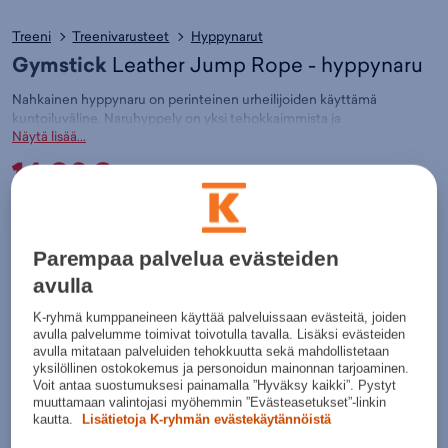
Treeni
Treenivarusteet
Hyppynarut
Gymstick
Leather Jump Rope - hyppynaru
Nahkainen hyppynaru on perinteinen urheilijoiden käyttämä
kuntoiluväline. Naruhyppely on yksi tehokkaimmista ja
Näytä lisää...
yksinkertaisimmista aerobisista harjoittelumuodoista. Hyppynaru on
materiaaliltaan nahkaa ja sisältää kuulalaakerit, jotka takaavat narun
14,90€
erinomaisen pyörivyyden. Käsikahvat ovat pinnoitettu pehmusteella,
jonka avulla harjoittelusta tulee miellyttävää. Sisältää: Nahkaisen
hyppynarun (pituus 275cm). Väri: musta
Värit:
Tuotteeseen liittyvät listaukset:
Treeni - Hyppynarut
,
Treeni -
Parempaa palvelua evästeiden
Treenivarusteet
,
Treeni
,
Gymstick
Väri:
Väritön
(
61053)
avulla
Väritön
K-ryhmä kumppaneineen käyttää palveluissaan evästeitä, joiden
Lisää ostoskoriin
avulla palvelumme toimivat toivotulla tavalla. Lisäksi evästeiden
avulla mitataan palveluiden tehokkuutta sekä mahdollistetaan
yksilöllinen ostokokemus ja personoidun mainonnan tarjoaminen.
Tarkista saatavuus ja nouda myymälästä
Voit antaa suostumuksesi painamalla ”Hyväksy kaikki”. Pystyt
Verkkokauppa:
Myymälät:
Saatavilla
Saatavilla
muuttamaan valintojasi myöhemmin ”Evästeasetukset”-linkin
kautta.
Lisätietoja K-ryhmän evästekäytännöistä
Budget Sport Espoo,
Hyvä