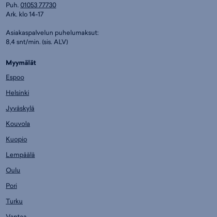
Puh.
01053 77730
Ark. klo 14-17
Asiakaspalvelun puhelumaksut:
8,4 snt/min. (sis. ALV)
Myymälät
Espoo
Helsinki
Jyväskylä
Kouvola
Kuopio
Lempäälä
Oulu
Pori
Turku
Vantaa