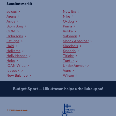
Suositut merkit
adidas
New Era
Arena
Nike
Asics
Oxdog
Björn Borg
Puma
CCM
Rukka
Didriksons
Salomon
Fat Pipe
Shock Absorber
Halti
Skechers
Helkama
Speedo
Helly Hansen
Titleist
Hoka
Tunturi
ICANIWILL
Under Armour
Icepeak
Vans
New Balance
Wilson
Budget Sport — Liikuttavan halpa urheilukauppa!