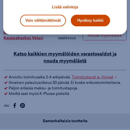
Nouda myymälästä
Kauppakeskus Merituuli
saatavuus
Lisää valintoja
Hyvä
Budget Sport Helsinki, Itis
Nouda myymälästä
saatavuus
Vain välttämättömät
Hyväksy kaikki
Budget Sport Kouvola,
Hyvä
Nouda myymälästä
Kauppakeskus Veturi
saatavuus
Katso kaikkien myymälöiden varastosaldot ja
nouda myymälästä
Arvioitu toimitusaika 2-4 arkipäivää.
Toimitustavat ja -hinnat
Ilmainen palautusoikeus 30 päivää. Ei koske erikoistoimitettavia.
Paljon erilaisia maksu- ja toimitustapoja.
Meiltä saat myös K-Plussa-pisteitä.
Jaa:
Samankaltaisia tuotteita