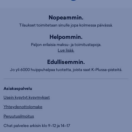
Nopeammin.
Tilaukset toimitetaan sinulle jopa kolmessa päivässä.
Helpommin.
Paljon erilaisia maksu- ja toimitustapoja.
Lue lisää.
Edullisemmin.
Jo yli 6000 huippuhalpaa tuotetta, joista saat K-Plussa-pisteitä.
Asiakaspalvelu
Usein kysytyt kysymykset
Yhteydenottolomake
Peruutusilmoitus
Chat palvelee arkisin klo 9–12 ja 14–17