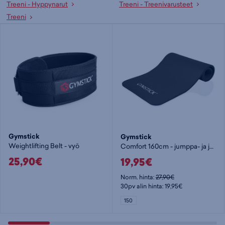
Treeni - Hyppynarut
Treeni - Treenivarusteet
Treeni
Gymstick
Gymstick
Weightlifting Belt - vyö
Comfort 160cm - jumppa- ja joogamatto
25,90€
19,95€
Norm. hinta:
27,90€
30pv alin hinta: 19,95€
150