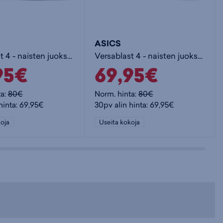
ASICS
Versablast 4 - naisten juoksukengät
Versablast 4 - naisten juoksukengät
95€
69,95€
ta:
80€
Norm. hinta:
80€
hinta: 69,95€
30pv alin hinta: 69,95€
oja
Useita kokoja