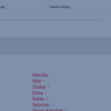
oja
Useita kokoja
New Era
Nike
Oxdog
Puma
Rukka
Salomon
Shock Absorber