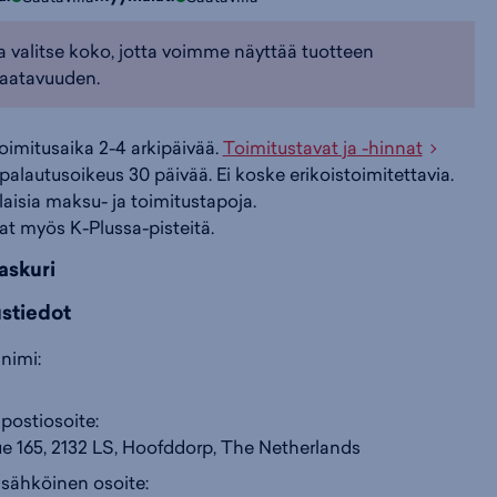
a valitse koko, jotta voimme näyttää tuotteen
i
s
s
aatavuuden.
i
a
ä
toimitusaika 2-4 arkipäivää.
Toimitustavat ja -hinnat
palautusoikeus 30 päivää. Ei koske erikoistoimitettavia.
n
:
:
ilaisia maksu- ja toimitustapoja.
at myös K-Plussa-pisteitä.
askuri
ustiedot
nimi:
postiosoite:
e 165, 2132 LS, Hoofddorp, The Netherlands
 sähköinen osoite: