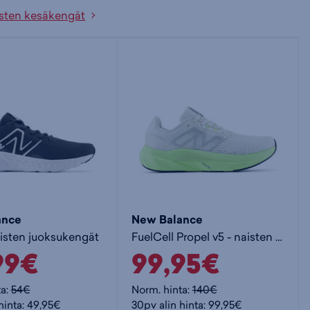
sten kesäkengät
ance
New Balance
aisten juoksukengät
FuelCell Propel v5 - naisten juoksukengät
99€
99,95€
ta:
54€
Norm. hinta:
140€
hinta: 49,95€
30pv alin hinta: 99,95€