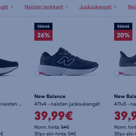
ngät
Naisten lenkkarit
Juoksukengät
Nai
Säästä
Säästä
26%
20%
New Balance
New Bal
Fresh Foam 520v9 - naisten juoksukengät
411v4 - naisten juoksukengät
411v3 - n
39,99€
39,
Norm. hinta:
54€
Norm. hin
9€
30pv alin hinta: 54€
30pv alin 