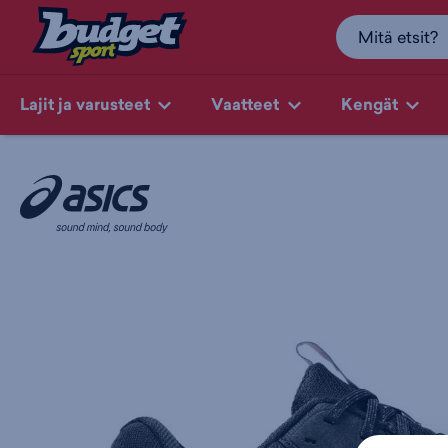
Lajit ja varusteet
Vaatteet
Kengät