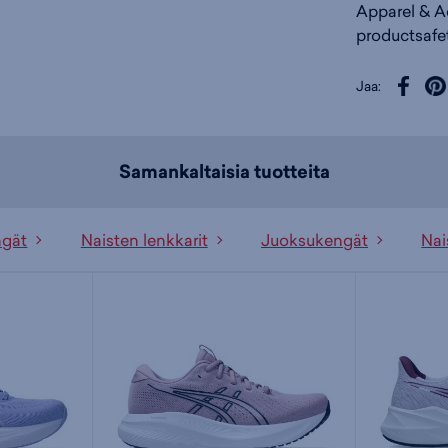
Apparel & A
productsafe
Jaa:
Samankaltaisia tuotteita
ngät
Naisten lenkkarit
Juoksukengät
Nai