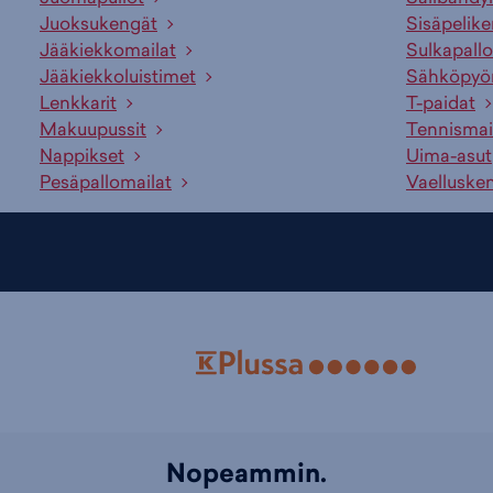
Juoksukengät
Sisäpelik
Jääkiekkomailat
Sulkapallo
Jääkiekkoluistimet
Sähköpyö
Lenkkarit
T-paidat
Makuupussit
Tennismai
Nappikset
Uima-asut
Pesäpallomailat
Vaelluske
Nopeammin.