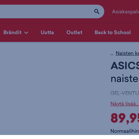
Asiakaspal
Brändit
Uutta
Outlet
Back to School
...
Naisten k
ASIC
naist
GEL-VENTURE
mukavuutta 
Näytä lisää...
päällinen, j
89,9
Välipohjas
teknologiaa
Normaalihin
jalkapohjassa
30pv alin hi