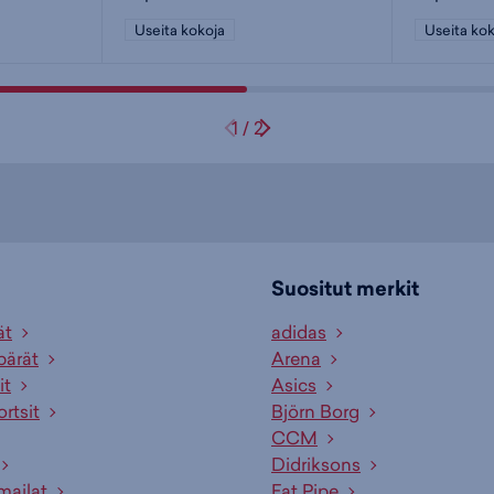
Useita kokoja
Useita kok
1
/
2
Suositut merkit
ät
adidas
pärät
Arena
it
Asics
ortsit
Björn Borg
CCM
Didriksons
mailat
Fat Pipe