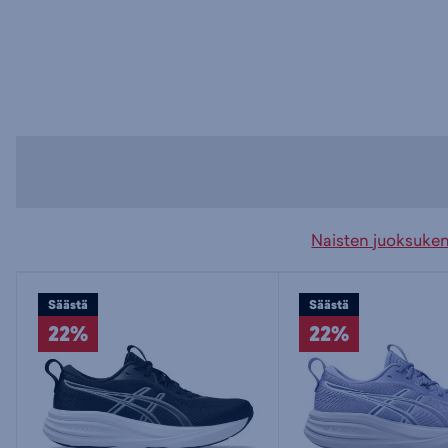
Naisten juoksuke
Säästä
Säästä
22%
22%