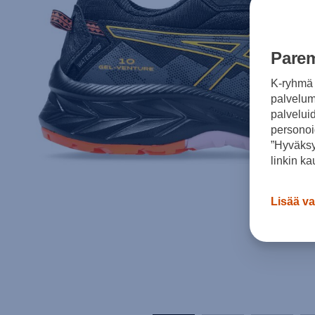
Parem
K-ryhmä 
palvelumm
palvelui
personoi
”Hyväksy
linkin ka
Lisää va