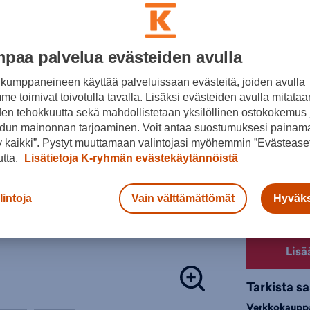
Lisätieto
Ulkopohjan r
sekä teillä 
Värit:
paa palvelua evästeiden avulla
Harjoitusal
kumppaneineen käyttää palveluissaan evästeitä, joiden avulla
Droppi (mm
e toimivat toivotulla tavalla. Lisäksi evästeiden avulla mitataa
Musta
den tehokkuutta sekä mahdollistetaan yksilöllinen ostokokemus 
Tuki:
dun mainonnan tarjoaminen. Voit antaa suostumuksesi painama
Valitse koko
Lesti:
 kaikki”. Pystyt muuttamaan valintojasi myöhemmin ”Evästeaset
utta.
Lisätietoja K-ryhmän evästekäytännöistä
37 ½
Tuotteeseen 
lenkkarit
,
Ju
Valintaopas 
lintoja
Vain välttämättömät
Hyväks
Lenkkarit
,
A
juoksukengä
Väri:
Musta
Lisä
Tarkista s
Verkkokaupp