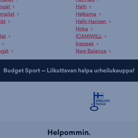
engät
Halti
mailat
Helkama
rät
Helly Hansen
Hoka
lat
ICANIWILL
Icepeak
ngät
New Balance
Budget Sport — Liikuttavan halpa urheilukauppa!
Helpommin.