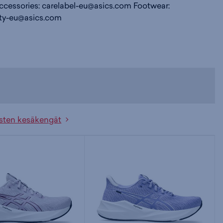
ccessories:
carelabel-eu@asics.com
Footwear:
ty-eu@asics.com
sten kesäkengät