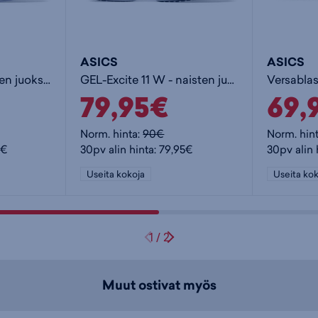
ASICS
ASICS
GEL-Pulse 17 - naisten juoksukengät
GEL-Excite 11 W - naisten juoksukengät
79,95€
69,
Norm. hinta:
90€
Norm. hin
5€
30pv alin hinta: 79,95€
30pv alin 
Useita kokoja
Useita kok
1
/
2
Muut ostivat myös