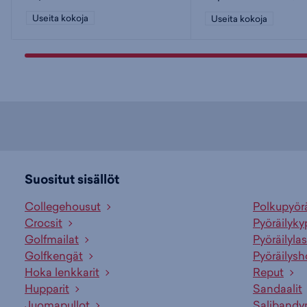
Useita kokoja
Useita kokoja
Suositut sisällöt
Collegehousut
Polkupyör
Crocsit
Pyöräilyky
Golfmailat
Pyöräilylas
Golfkengät
Pyöräilysh
Hoka lenkkarit
Reput
Hupparit
Sandaalit
Juomapullot
Salibandy