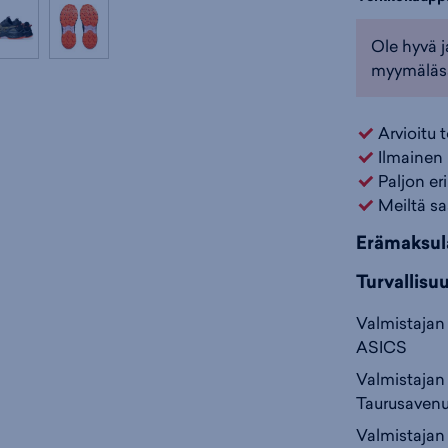
Ole hyvä j
myymäläs
Arvioitu 
Ilmainen 
Paljon er
Meiltä sa
Erämaksul
Turvallisu
Valmistajan 
ASICS
Valmistajan 
Taurusavenu
Valmistajan