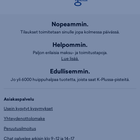
Nopeammin.
Tilaukset toimitetaan sinulle jopa kolmessa päivässä.
Helpommin.
Paljon erilaisia maksu- ja toimitustapoja.
Lue lisää.
Edullisemmin.
Jo yli 6000 huippuhalpaa tuotetta, joista saat K-Plussa-pisteitä.
Asiakaspalvelu
Usein kysytyt kysymykset
Yhteydenottolomake
Peruutusilmoitus
Chat palvelee arkisin klo 9–12 ja 14–17