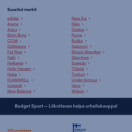
Suositut merkit
adidas
New Era
Arena
Nike
Asics
Oxdog
Björn Borg
Puma
CCM
Rukka
Didriksons
Salomon
Fat Pipe
Shock Absorber
Halti
Skechers
Helkama
Speedo
Helly Hansen
Titleist
Hoka
Tunturi
ICANIWILL
Under Armour
Icepeak
Vans
New Balance
Wilson
Budget Sport — Liikuttavan halpa urheilukauppa!