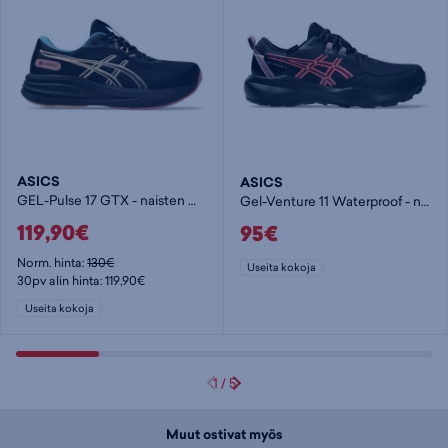
ASICS
ASICS
GEL-Pulse 17 GTX - naisten maastojuoksukengät
Gel-Venture 11 Waterproof - naisten maastojuoksukengät
119,90€
95€
Norm. hinta:
130€
Useita kokoja
30pv alin hinta: 119,90€
Useita kokoja
1
/
5
Muut ostivat myös