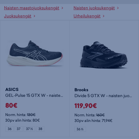
Naisten maastojuoksukengät
Naisten juoksukengät
Juoksukengät
Urheilukengät
ASICS
Brooks
GEL-Pulse 15 GTX W - naisten juoksukengät
Divide 5 GTX W - naisten juoksukengät
80€
119,90€
Norm. hinta:
130€
Norm. hinta:
160€
30pv alin hinta: 80€
30pv alin hinta: 71,94€
36
37
37 ½
38
36 ½