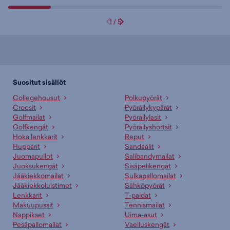
1
/
5
Suositut sisällöt
Collegehousut
Polkupyörät
Crocsit
Pyöräilykypärät
Golfmailat
Pyöräilylasit
Golfkengät
Pyöräilyshortsit
Hoka lenkkarit
Reput
Hupparit
Sandaalit
Juomapullot
Salibandymailat
Juoksukengät
Sisäpelikengät
Jääkiekkomailat
Sulkapallomailat
Jääkiekkoluistimet
Sähköpyörät
Lenkkarit
T-paidat
Makuupussit
Tennismailat
Nappikset
Uima-asut
Pesäpallomailat
Vaelluskengät