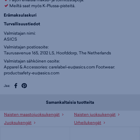
Meiltä saat myös K-Plussa-pisteitä.
Erämaksulaskuri
Turvallisuustiedot
Valmistajan nimi:
ASICS
Valmistajan postiosoite:
Taurusavenue 165, 2132 LS, Hoofddorp, The Netherlands
Valmistajan sähköinen osoite:
Apparel & Accessories:
carelabel-eu@asics.com
Footwear:
productsafety-eu@asics.com
Jaa:
Samankaltaisia tuotteita
Naisten maastojuoksukengät
Naisten juoksukengät
Juoksukengät
Urheilukengät