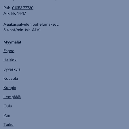
Puh.
01053 77730
Ark. klo 14-17
Asiakaspalvelun puhelumaksut:
8,4 snt/min. (sis. ALV)
Myymälät
Espoo
Helsinki
Jyväskylä
Kouvola
Kuopio
Lempäälä
Oulu
Pori
Turku