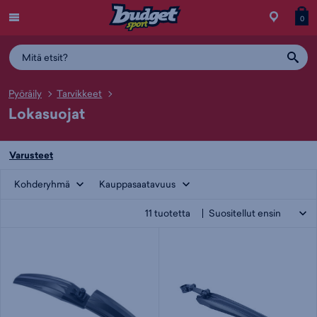
Menu
Myymälä
Siirry
Tuott
T
0
ostos
koris
y
Pyöräily
Tarvikkeet
Lokasuojat
Varusteet
Kohderyhmä
Kauppasaatavuus
11
tuotetta