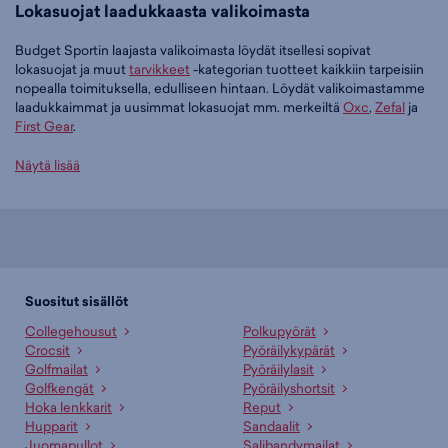
Lokasuojat laadukkaasta valikoimasta
Budget Sportin laajasta valikoimasta löydät itsellesi sopivat
lokasuojat ja muut
tarvikkeet
-kategorian tuotteet kaikkiin tarpeisiin
nopealla toimituksella, edulliseen hintaan. Löydät valikoimastamme
laadukkaimmat ja uusimmat lokasuojat mm. merkeiltä
Oxc
,
Zefal
ja
First Gear
.
Tilaa lokasuojat edullisesti Budget Sportilta
Näytä lisää
Tällä hetkellä lokasuojat -tuoteryhmässä on 11 tuotetta.
Suosituin tuotteemme tässä ryhmässä on
OXC Lokasuoja Taakse
Mtb (musta), 13,95 €
. Muita suosittuja malleja ovat
OXC Lokasuoja
Eteen Mtb (musta), 13,95 €
,
Zefal TAKALOKASUOJA DEFLECTOR
RM90+ (musta), 23,95 €
sekä
Zefal ETULOKASUOJA DEFLECTOR
Suositut sisällöt
FM30 (musta), 19,95 €
. Laajasta valikoimasta löytyy jotain jokaiseen
Collegehousut
Polkupyörät
makuun!
Crocsit
Pyöräilykypärät
Golfmailat
Pyöräilylasit
Paljonko lokasuojat maksavat Budget Sportilla?
Golfkengät
Pyöräilyshortsit
Budget Sportin edullisimmat lokasuojat saat hintaan 7,95 € ja
Hoka lenkkarit
Reput
hintavimmat ovat myynnissä 32,95 € hintaan. Meiltä löydät
Hupparit
Sandaalit
lokasuojat aina liikuttavan halpaan hintaan!
Juomapullot
Salibandymailat