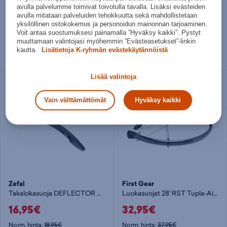
Zefal
Zefal
avulla palvelumme toimivat toivotulla tavalla. Lisäksi evästeiden
TAKALOKASUOJA DEFLECTOR RM90+
ETULOKASUOJA DEFLECTOR FM30
avulla mitataan palveluiden tehokkuutta sekä mahdollistetaan
yksilöllinen ostokokemus ja personoidun mainonnan tarjoaminen.
23,95€
19,95€
Voit antaa suostumuksesi painamalla ”Hyväksy kaikki”. Pystyt
muuttamaan valintojasi myöhemmin ”Evästeasetukset”-linkin
Norm. hinta:
26,95€
Norm. hinta:
22,95€
kautta.
Lisätietoja K-ryhmän evästekäytännöistä
30pv alin hinta: 23,95€
30pv alin hinta: 19,95€
Lisää valintoja
Vain välttämättömät
Hyväksy kaikki
Zefal
First Gear
Takalokasuoja DEFLECTOR RM60
Luokasuojat 28' RST Tupla-Aisat - lokasuoja
16,95€
32,95€
Norm. hinta:
18,95€
Norm. hinta:
37,95€