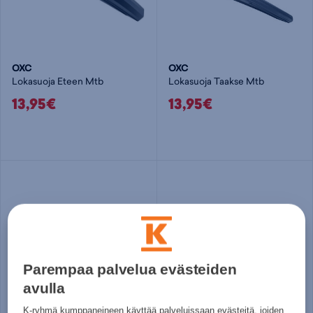
OXC
OXC
Lokasuoja Eteen Mtb
Lokasuoja Taakse Mtb
13,95€
13,95€
Parempaa palvelua evästeiden
avulla
K-ryhmä kumppaneineen käyttää palveluissaan evästeitä, joiden