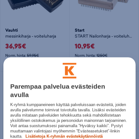
Vauhti
Start
messinkiharja - voiteluharja
START Nailonharja - voiteluharja
36,95€
10,95€
Norm. hinta:
59,95€
Norm. hinta:
12,50€
30pv alin hinta: 36,95€
30pv alin hinta: 10,95€
Parempaa palvelua evästeiden
avulla
K-ryhmä kumppaneineen käyttää palveluissaan evästeitä, joiden
avulla palvelumme toimivat toivotulla tavalla. Lisäksi evästeiden
avulla mitataan palveluiden tehokkuutta sekä mahdollistetaan
yksilöllinen ostokokemus ja personoidun mainonnan tarjoaminen.
Voit antaa suostumuksesi painamalla ”Hyväksy kaikki”. Pystyt
muuttamaan valintojasi myöhemmin ”Evästeasetukset”-linkin
kautta.
Lisätietoja K-ryhmän evästekäytännöistä