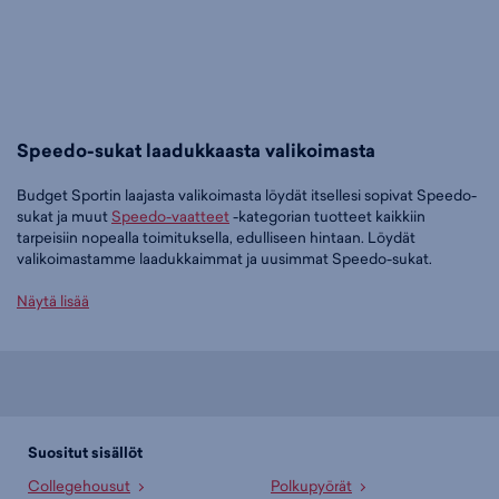
Speedo-sukat laadukkaasta valikoimasta
Budget Sportin laajasta valikoimasta löydät itsellesi sopivat Speedo-
sukat ja muut
Speedo-vaatteet
-kategorian tuotteet kaikkiin
tarpeisiin nopealla toimituksella, edulliseen hintaan. Löydät
valikoimastamme laadukkaimmat ja uusimmat Speedo-sukat.
Tilaa Speedo-sukat edullisesti Budget Sportilta
Näytä lisää
Tällä hetkellä Speedo-sukat -tuoteryhmässä on 2 tuotetta.
Suosituin tuotteemme tässä ryhmässä on
Speedo Pool Sock - lasten
sukka (sininen), 16,95 €
. Toinen suosittu malli on
Speedo Pool Sock -
lasten sukka (pinkki), 16,95 €
. Laajasta valikoimasta löytyy jotain
jokaiseen makuun!
Suositut sisällöt
Collegehousut
Polkupyörät
Paljonko Speedo-sukat maksavat Budget Sportilla?