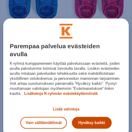
Speedo
Speedo
Pool Sock - lasten sukka
Pool Sock - lasten sukka
16,95€
16,95€
Parempaa palvelua evästeiden
Norm. hinta:
17,90€
Norm. hinta:
17,90€
avulla
30pv alin hinta: 16,95€
30pv alin hinta: 16,95€
K-ryhmä kumppaneineen käyttää palveluissaan evästeitä, joiden
33-37
28 - 32
33-37
28 - 32
avulla palvelumme toimivat toivotulla tavalla. Lisäksi evästeiden
avulla mitataan palveluiden tehokkuutta sekä mahdollistetaan
yksilöllinen ostokokemus ja personoidun mainonnan tarjoaminen.
Voit antaa suostumuksesi painamalla ”Hyväksy kaikki”. Pystyt
muuttamaan valintojasi myöhemmin ”Evästeasetukset”-linkin
kautta.
Lisätietoja K-ryhmän evästekäytännöistä
Lisää valintoja
Vain välttämättömät
Hyväksy kaikki