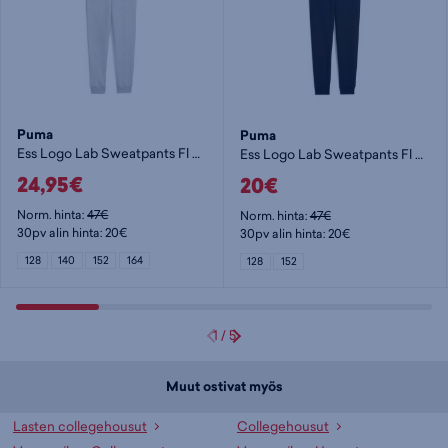
Puma
Puma
Ess Logo Lab Sweatpants Fl Cl Jr - poikien collegehousut
Ess Logo Lab Sweatpants Fl Cl Jr - poikien collegehousut
24,95€
20€
Norm. hinta:
47€
Norm. hinta:
47€
30pv alin hinta: 20€
30pv alin hinta: 20€
128
140
152
164
128
152
1
/
5
Muut ostivat myös
Lasten collegehousut
Collegehousut