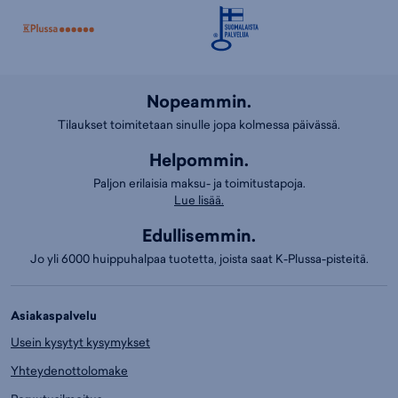
Nopeammin.
Tilaukset toimitetaan sinulle jopa kolmessa päivässä.
Helpommin.
Paljon erilaisia maksu- ja toimitustapoja.
Lue lisää.
Edullisemmin.
Jo yli 6000 huippuhalpaa tuotetta, joista saat K-Plussa-pisteitä.
Asiakaspalvelu
Usein kysytyt kysymykset
Yhteydenottolomake