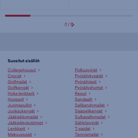
1
/
5
Suositut sisällöt
Collegehousut
Polkupyörät
Crocsit
Pyöräilykypärät
Golfmailat
Pyöräilylasit
Golfkengät
Pyöräilyshortsit
Hoka lenkkarit
Reput
Hupparit
Sandaalit
Juomapullot
Salibandymailat
Juoksukengät
Sisäpelikengät
Jääkiekkomailat
Sulkapallomailat
Jääkiekkoluistimet
Sähköpyörät
Lenkkarit
T-paidat
Makuupussit
Tennismailat