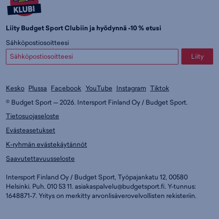
Liity Budget Sport Clubiin ja hyödynnä -10 % etusi
Sähköpostiosoitteesi
Liity
Kesko
Plussa
Facebook
YouTube
Instagram
Tiktok
© Budget Sport — 2026. Intersport Finland Oy / Budget Sport.
Tietosuojaseloste
Evästeasetukset
K-ryhmän evästekäytännöt
Saavutettavuusseloste
Intersport Finland Oy / Budget Sport, Työpajankatu 12, 00580
Helsinki. Puh. 010 53 11.
asiakaspalvelu@budgetsport.fi
. Y-tunnus:
1648871-7. Yritys on merkitty arvonlisäverovelvollisten rekisteriin.