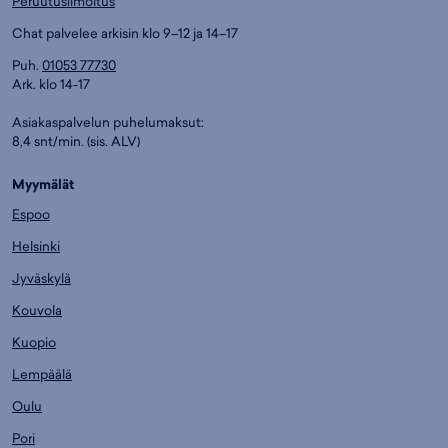
Peruutusilmoitus
Chat palvelee arkisin klo 9–12 ja 14–17
Puh.
01053 77730
Ark. klo 14-17
Asiakaspalvelun puhelumaksut:
8,4 snt/min. (sis. ALV)
Myymälät
Espoo
Helsinki
Jyväskylä
Kouvola
Kuopio
Lempäälä
Oulu
Pori