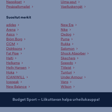
Nappikset
Uima-asut
Pesäpallomailat
Vaelluskengät
Suositut merkit
adidas
New Era
Arena
Nike
Asics
Oxdog
Björn Borg
Puma
CCM
Rukka
Didriksons
Salomon
Fat Pipe
Shock Absorber
Halti
Skechers
Helkama
Speedo
Helly Hansen
Titleist
Hoka
Tunturi
ICANIWILL
Under Armour
Icepeak
Vans
New Balance
Wilson
Budget Sport — Liikuttavan halpa urheilukauppa!