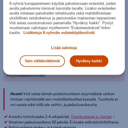
K-ryhmä kumppaneineen käyttää palveluissaan evästeitä, joiden
Musta
avulla palvelumme toimivat toivotulla tavalla. Lisäksi evästeiden
avulla mitataan palveluiden tehokkuutta sekä mahdollistetaan
Valitse koko:
yksilöllinen ostokokemus ja personoidun mainonnan tarjoaminen.
Voit antaa suostumuksesi painamalla ”Hyväksy kaikki”. Pystyt
Kokotaulukko
128
140
muuttamaan valintojasi myöhemmin ”Evästeasetukset”-linkin
kautta.
Lisätietoja K-ryhmän evästekäytännöistä
Lisää ostoskoriin
Lisää valintoja
Tarkista saatavuus ja nouda myymälästä
Verkkokauppa:
Myymälät:
Saatavilla
Saatavilla
Vain välttämättömät
Hyväksy kaikki
Ole hyvä ja valitse koko, jotta voimme näyttää tuotteen
myymäläsaatavuuden.
Huom!
Voit ostaa tämän poistotuotteen myymälästä verkon
hintaan näyttämällä sen mobiililaitteeltasi kassalla. Tuotteita ei
voi varata eikä niillä ole vaihto- ja palautusoikeutta.
Arvioitu toimitusaika 2-4 arkipäivää.
Toimitustavat ja -hinnat
Ilmainen palautusoikeus 30 päivää. Ei koske erikoistoimitettavia.
Paljon erilaisia maksu- ja toimitustapoja.