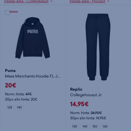
Vapaa-aika - Collegeasut
Vapaa-aika - Housut
Puma
Mass Merchants Hoodie FL Jr - lasten huppari
20€
Replic
Norm. hinta:
47€
Collegehousut Jr
30pv alin hinta: 20€
14,95€
128
140
Norm. hinta:
26,90€
30pv alin hinta: 14,95€
130
140
150
160