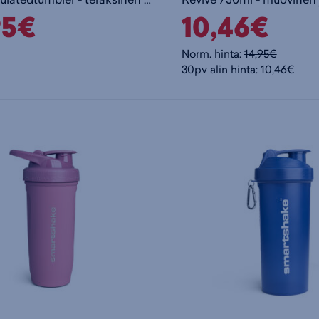
95€
10,46€
Norm. hinta:
14,95€
30pv alin hinta: 10,46€