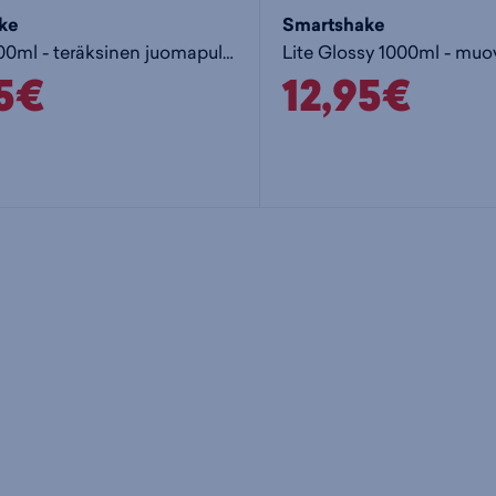
ke
Smartshake
Reforce 900ml - teräksinen juomapullo
95€
12,95€