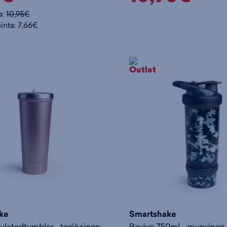
a:
10,95€
inta: 7,66€
ke
Smartshake
Bothal Insulatedtumbler - teräksinen juomapullo
Revive 750ml - muovinen