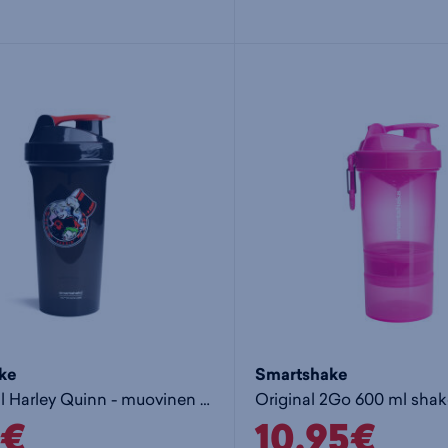
ke
Smartshake
Lite 800ml Harley Quinn - muovinen juomapullo
6€
10,95€