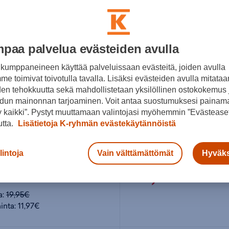
paa palvelua evästeiden avulla
kumppaneineen käyttää palveluissaan evästeitä, joiden avulla
e toimivat toivotulla tavalla. Lisäksi evästeiden avulla mitataa
den tehokkuutta sekä mahdollistetaan yksilöllinen ostokokemus 
dun mainonnan tarjoaminen. Voit antaa suostumuksesi painama
 kaikki”. Pystyt muuttamaan valintojasi myöhemmin ”Evästeaset
utta.
Lisätietoja K-ryhmän evästekäytännöistä
ke
Smartshake
lintoja
Vain välttämättömät
Hyväks
Reforce Harry Potter 900ml - teräksinen juomapullo
7€
10,95€
a:
19,95€
inta: 11,97€