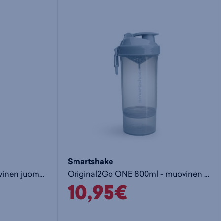
i
s
s
i
a
ä
n
:
:
Smartshake
Lite Glossy 1000ml - muovinen juomapullo
Original2Go ONE 800ml - muovinen juomapullo
10,95€