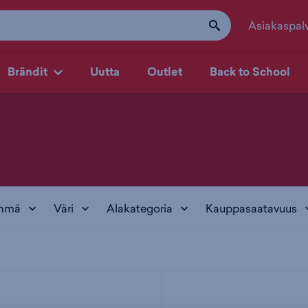
Asiakaspal
Brändit
Uutta
Outlet
Back to School
yhmä
Väri
Alakategoria
Kauppasaatavuus