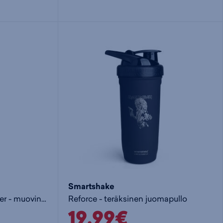
Smartshake
Original 2Go 600 ml shaker - muovinen juomapullo
Reforce - teräksinen juomapullo
19,99€