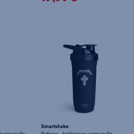
Smartshake
 juomapullo
Reforce - teräksinen juomapullo