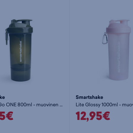
ke
Smartshake
Original2Go ONE 800ml - muovinen juomapullo
95€
12,95€