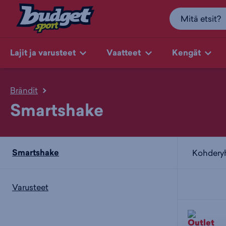
Lajit ja varusteet
Vaatteet
Kengät
Brändit
Smartshake
Smartshake
Kohder
Varusteet