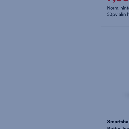
Norm. hint
30pv alin h
Smartsha