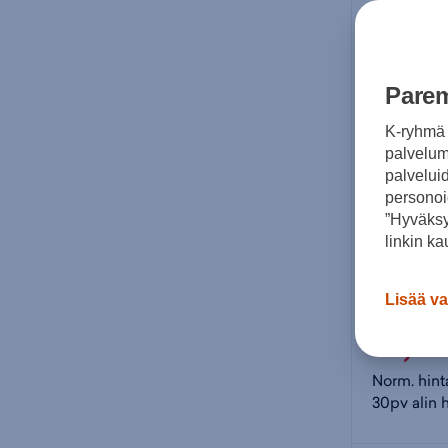
Parem
K-ryhmä 
palvelumm
palvelui
personoi
”Hyväksy
linkin ka
Smartsha
Lisää va
11,9
Norm. hint
30pv alin h