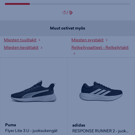
1
/
5
Muut ostivat myös
Miesten tuulitakit
Miesten syystakit
Miesten kevättakit
Retkeilyvaatteet - Retkeilytakit
Puma
adidas
Flyer Lite 3 U - juoksukengät
RESPONSE RUNNER 2 - juoksukengät