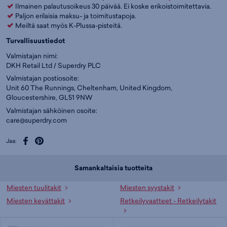
Ilmainen palautusoikeus 30 päivää. Ei koske erikoistoimitettavia.
Paljon erilaisia maksu- ja toimitustapoja.
Meiltä saat myös K-Plussa-pisteitä.
Turvallisuustiedot
Valmistajan nimi:
DKH Retail Ltd / Superdry PLC
Valmistajan postiosoite:
Unit 60 The Runnings, Cheltenham, United Kingdom,
Gloucestershire, GL51 9NW
Valmistajan sähköinen osoite:
care@superdry.com
Jaa:
Samankaltaisia tuotteita
Miesten tuulitakit
Miesten syystakit
Miesten kevättakit
Retkeilyvaatteet - Retkeilytakit