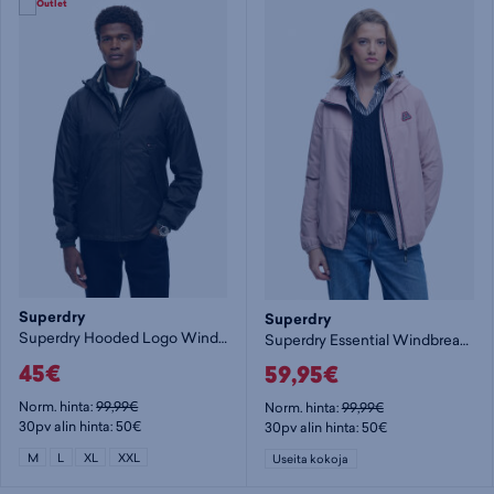
Superdry
Superdry
Superdry Hooded Logo Windbreaker Jacket - miesten tuulitakki
Superdry Essential Windbreaker - naisten tuulitakki
45€
59,95€
Norm. hinta:
99,99€
Norm. hinta:
99,99€
30pv alin hinta: 50€
30pv alin hinta: 50€
M
L
XL
XXL
Useita kokoja