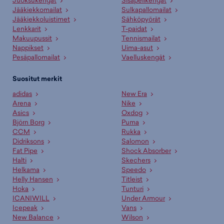
Juoksukengät
Sisäpelikengät
Jääkiekkomailat
Sulkapallomailat
Jääkiekkoluistimet
Sähköpyörät
Lenkkarit
T-paidat
Makuupussit
Tennismailat
Nappikset
Uima-asut
Pesäpallomailat
Vaelluskengät
Suositut merkit
adidas
New Era
Arena
Nike
Asics
Oxdog
Björn Borg
Puma
CCM
Rukka
Didriksons
Salomon
Fat Pipe
Shock Absorber
Halti
Skechers
Helkama
Speedo
Helly Hansen
Titleist
Hoka
Tunturi
ICANIWILL
Under Armour
Icepeak
Vans
New Balance
Wilson