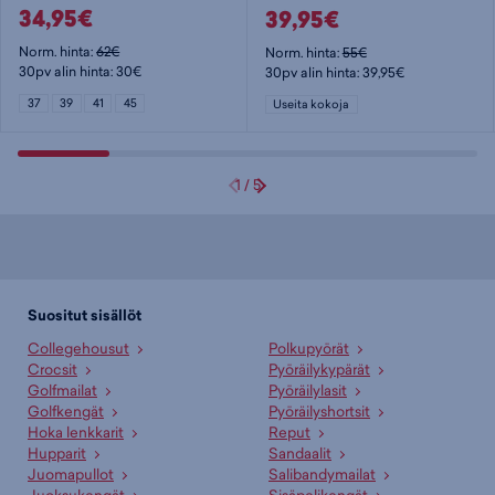
34,95€
39,95€
Norm. hinta:
62€
Norm. hinta:
55€
30pv alin hinta: 30€
30pv alin hinta: 39,95€
37
39
41
45
Useita kokoja
1
/
5
Suositut sisällöt
Collegehousut
Polkupyörät
Crocsit
Pyöräilykypärät
Golfmailat
Pyöräilylasit
Golfkengät
Pyöräilyshortsit
Hoka lenkkarit
Reput
Hupparit
Sandaalit
Juomapullot
Salibandymailat