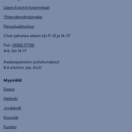
Usein kysytyt kysymykset
Yhteydenottolomake
Peruutusilmoitus
Chat palvelee arkisin klo 9–12 ja 14–17
Puh.
01053 77730
Ark. klo 14-17
Asiakaspalvelun puhelumaksut:
8,4 snt/min. (sis. ALV)
Myymälät
Espoo
Helsinki
Jyväskylä
Kouvola
Kuopio