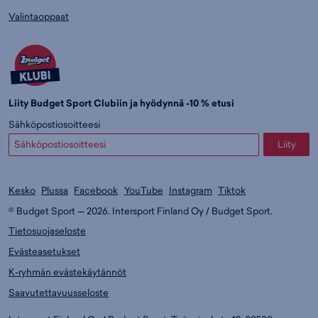
Valintaoppaat
Liity Budget Sport Clubiin ja hyödynnä -10 % etusi
Sähköpostiosoitteesi
Liity
Kesko
Plussa
Facebook
YouTube
Instagram
Tiktok
© Budget Sport — 2026. Intersport Finland Oy / Budget Sport.
Tietosuojaseloste
Evästeasetukset
K-ryhmän evästekäytännöt
Saavutettavuusseloste