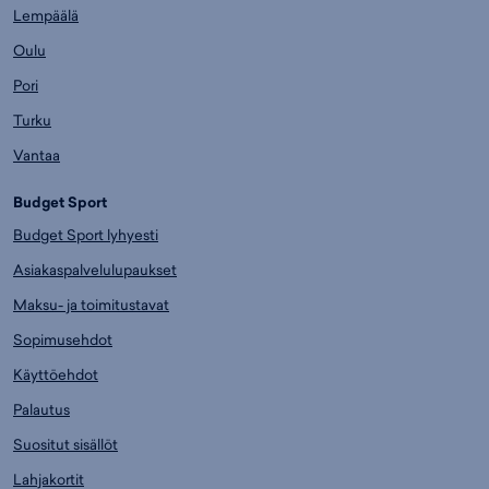
Lempäälä
Oulu
Pori
Turku
Vantaa
Budget Sport
Budget Sport lyhyesti
Asiakaspalvelulupaukset
Maksu- ja toimitustavat
Sopimusehdot
Käyttöehdot
Palautus
Suositut sisällöt
Lahjakortit