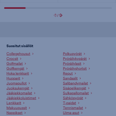
1
/
5
Suositut sisällöt
Collegehousut
Polkupyörät
Crocsit
Pyöräilykypärät
Golfmailat
Pyöräilylasit
Golfkengät
Pyöräilyshortsit
Hoka lenkkarit
Reput
Hupparit
Sandaalit
Juomapullot
Salibandymailat
Juoksukengät
Sisäpelikengät
Jääkiekkomailat
Sulkapallomailat
Jääkiekkoluistimet
Sähköpyörät
Lenkkarit
T-paidat
Makuupussit
Tennismailat
Nappikset
Uima-asut