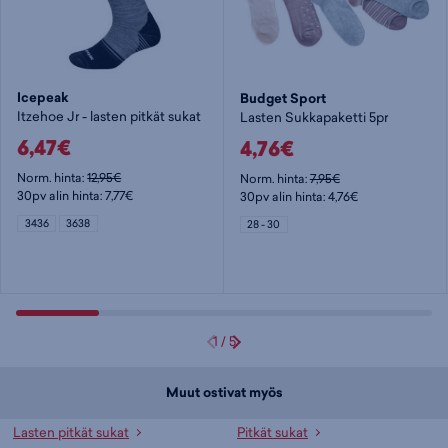
Icepeak
Budget Sport
Itzehoe Jr - lasten pitkät sukat
Lasten Sukkapaketti 5pr
6,47€
4,76€
Norm. hinta:
12,95€
Norm. hinta:
7,95€
30pv alin hinta: 7,77€
30pv alin hinta: 4,76€
3436
3638
28 - 30
1
/
5
Muut ostivat myös
Lasten pitkät sukat
Pitkät sukat