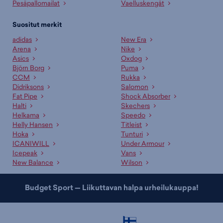
Pesäpallomailat
Vaelluskengät
Suositut merkit
adidas
New Era
Arena
Nike
Asics
Oxdog
Björn Borg
Puma
CCM
Rukka
Didriksons
Salomon
Fat Pipe
Shock Absorber
Halti
Skechers
Helkama
Speedo
Helly Hansen
Titleist
Hoka
Tunturi
ICANIWILL
Under Armour
Icepeak
Vans
New Balance
Wilson
Budget Sport — Liikuttavan halpa urheilukauppa!