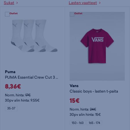
Sukat
Lasten vaatteet
Puma
PUMA Essential Crew Cut 3 Pr - sukka
8,36€
Vans
Classic boys - lasten t-paita
Norm. hinta:
17€
15€
30pv alin hinta: 9,55€
35-37
Norm. hinta:
24€
30pv alin hinta: 15€
150 - 163
165 - 174