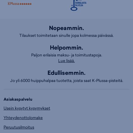
Nopeammin.
Tilaukset toimitetaan sinulle jopa kolmessa päivässä.
Helpommin.
Paljon erilaisia maksu- ja toimitustapoja.
Lue lisää.
Edullisemmin.
Jo yli 6000 huippuhalpaa tuotetta, joista saat K-Plussa-pisteitä.
Asiakaspalvelu
Usein kysytyt kysymykset
Yhteydenottolomake
Peruutusilmoitus