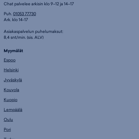
Chat palvelee arkisin klo 9–12 ja 14–17
Puh.
01053 77730
Ark. klo 14-17
Asiakaspalvelun puhelumaksut:
8,4 snt/min. (sis. ALV)
Myymälät
Espoo
Helsinki
Jyväskylä
Kouvola
Kuopio
Lempäälä
Oulu
Pori