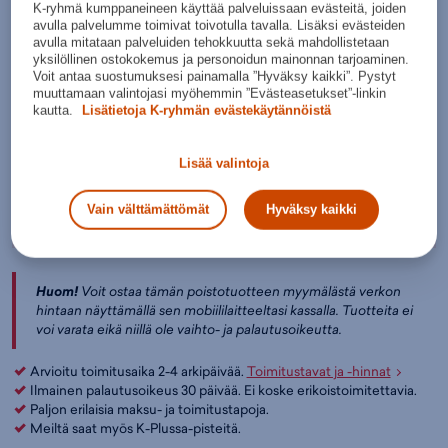
K-ryhmä kumppaneineen käyttää palveluissaan evästeitä, joiden
Valitse koko:
avulla palvelumme toimivat toivotulla tavalla. Lisäksi evästeiden
avulla mitataan palveluiden tehokkuutta sekä mahdollistetaan
Kokotaulukko
3436
yksilöllinen ostokokemus ja personoidun mainonnan tarjoaminen.
Voit antaa suostumuksesi painamalla ”Hyväksy kaikki”. Pystyt
muuttamaan valintojasi myöhemmin ”Evästeasetukset”-linkin
Lisää ostoskoriin
kautta.
Lisätietoja K-ryhmän evästekäytännöistä
Tarkista saatavuus ja nouda myymälästä
Verkkokauppa:
Myymälät:
Saatavilla
Saatavilla
Lisää valintoja
Ole hyvä ja valitse koko, jotta voimme näyttää tuotteen
Vain välttämättömät
Hyväksy kaikki
myymäläsaatavuuden.
Huom!
Voit ostaa tämän poistotuotteen myymälästä verkon
hintaan näyttämällä sen mobiililaitteeltasi kassalla. Tuotteita ei
voi varata eikä niillä ole vaihto- ja palautusoikeutta.
Arvioitu toimitusaika 2-4 arkipäivää.
Toimitustavat ja -hinnat
Ilmainen palautusoikeus 30 päivää. Ei koske erikoistoimitettavia.
Paljon erilaisia maksu- ja toimitustapoja.
Meiltä saat myös K-Plussa-pisteitä.