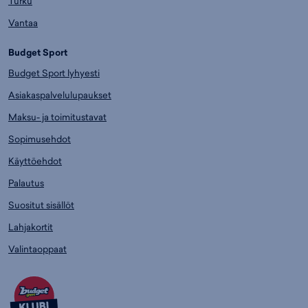
Turku
Vantaa
Budget Sport
Budget Sport lyhyesti
Asiakaspalvelulupaukset
Maksu- ja toimitustavat
Sopimusehdot
Käyttöehdot
Palautus
Suositut sisällöt
Lahjakortit
Valintaoppaat