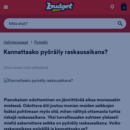
Menu
Myymälä
Siirry
Tuott
T
0
ostos
koris
y
Valintaoppaat
Pyöräily
Kannattaako pyöräily raskausaikana?
Sivun kuvat ovat viitteellisiä
Pienokaisen odottaminen on jännittävää aikaa monessakin
mielessä. Odottava äiti joutuu monien muiden seikkojen
lisäksi pohtimaan myös sitä, miten välttyä ottamasta turhia
riskejä raskausaikana. Yksi turvallisuuden suhteen yleisesti
mieltä askarruttava seikka on pyöräily raskausaikana. Voiko
raskausaikana pyöräillä ja kannattaako se?