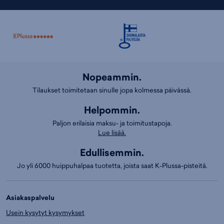
Nopeammin.
Tilaukset toimitetaan sinulle jopa kolmessa päivässä.
Helpommin.
Paljon erilaisia maksu- ja toimitustapoja.
Lue lisää.
Edullisemmin.
Jo yli 6000 huippuhalpaa tuotetta, joista saat K-Plussa-pisteitä.
Asiakaspalvelu
Usein kysytyt kysymykset