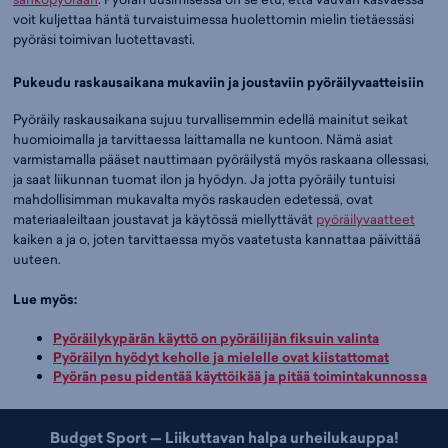
voit kuljettaa häntä turvaistuimessa huolettomin mielin tietäessäsi
pyöräsi toimivan luotettavasti.
Pukeudu raskausaikana mukaviin ja joustaviin pyöräilyvaatteisiin
Pyöräily raskausaikana sujuu turvallisemmin edellä mainitut seikat
huomioimalla ja tarvittaessa laittamalla ne kuntoon. Nämä asiat
varmistamalla pääset nauttimaan pyöräilystä myös raskaana ollessasi,
ja saat liikunnan tuomat ilon ja hyödyn. Ja jotta pyöräily tuntuisi
mahdollisimman mukavalta myös raskauden edetessä, ovat
materiaaleiltaan joustavat ja käytössä miellyttävät
pyöräilyvaatteet
kaiken a ja o, joten tarvittaessa myös vaatetusta kannattaa päivittää
uuteen.
Lue myös:
Pyöräilykypärän käyttö on pyöräilijän fiksuin valinta
Pyöräilyn hyödyt keholle ja mielelle ovat kiistattomat
Pyörän pesu pidentää käyttöikää ja pitää toimintakunnossa
Budget Sport — Liikuttavan halpa urheilukauppa!