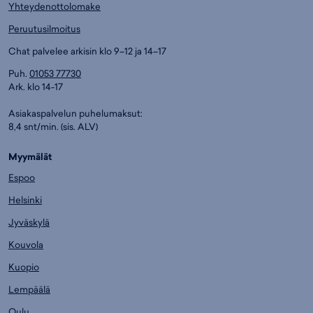
Yhteydenottolomake
Peruutusilmoitus
Chat palvelee arkisin klo 9–12 ja 14–17
Puh.
01053 77730
Ark. klo 14-17
Asiakaspalvelun puhelumaksut:
8,4 snt/min. (sis. ALV)
Myymälät
Espoo
Helsinki
Jyväskylä
Kouvola
Kuopio
Lempäälä
Oulu