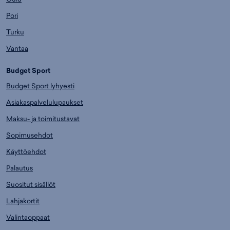
Pori
Turku
Vantaa
Budget Sport
Budget Sport lyhyesti
Asiakaspalvelulupaukset
Maksu- ja toimitustavat
Sopimusehdot
Käyttöehdot
Palautus
Suositut sisällöt
Lahjakortit
Valintaoppaat