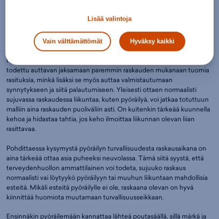
pyöräily raskausaikana sopii.
Lisää valintoja
Tällaista on turvallinen pyöräily raskausaikana
Vain välttämättömät
Hyväksy kaikki
Liikuntaa eri muodoissa suositellaan raskaana oleville, sillä se on
hyväksi sekä odottavan äidin että sikiön terveydelle. Liikunnan on
todettu auttavan jaksamaan paremmin raskauden mukanaan tuomia
rasituksia, minkä lisäksi se myös auttaa valmistautumaan
synnytykseen ja siitä palautumiseen. Yleisesti ottaen normaalisti
sujuvassa raskaudessa liikuntaa, kuten pyöräilyä, voi jatkaa totuttuun
malliin aina raskauden puoliväliin asti. On kuitenkin tärkeää kuunnella
kehoa ja hidastaa tahtia, jos keho ilmoittaa liikunnan olevan liian
rasittavaa.
Pohdittaessa kysymystä pyöräilyn turvallisuudesta raskausaikana on
aina tärkeää ottaa asia puheeksi neuvolassa. Tämä siitä syystä, että
terveydenhuollon ammattilainen voi todeta, sujuuko raskaus
normaalisti vai löytyykö pyöräilyyn tai muuhun liikuntaan mahdollisia
esteitä. Mikäli esteitä pyöräilylle ei ole, raskaana olevan on hyvä
kiinnittää huomiota muutamaan turvallisuusseikkaan.
Ensinnäkin pyöräilemään kannattaa lähteä poutasäällä, sillä märkä ja