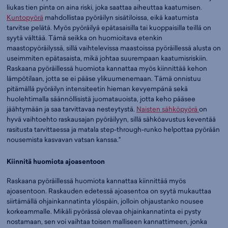
liukas tien pinta on aina riski, joka saattaa aiheuttaa kaatumisen.
Kuntopyörä
mahdollistaa pyöräilyn sisätiloissa, eikä kaatumista
tarvitse pelätä. Myös pyöräilyä epätasaisilla tai kuoppaisilla teillä on
syytä välttää. Tämä seikka on huomioitava etenkin
maastopyöräilyssä, sillä vaihtelevissa maastoissa pyöräillessä alusta on
useimmiten epätasaista, mikä johtaa suurempaan kaatumisriskiin.
Raskaana pyöräillessä huomiota kannattaa myös kiinnittää kehon
lämpötilaan, jotta se ei pääse ylikuumenemaan. Tämä onnistuu
pitämällä pyöräilyn intensiteetin hieman kevyempänä sekä
huolehtimalla säännöllisistä juomatauoista, jotta keho pääsee
jäähtymään ja saa tarvittavaa nesteytystä.
Naisten sähköpyörä
on
hyvä vaihtoehto raskausajan pyöräilyyn, sillä sähköavustus keventää
rasitusta tarvittaessa ja matala step-through-runko helpottaa pyörään
nousemista kasvavan vatsan kanssa."
Kiinnitä huomiota ajoasentoon
Raskaana pyöräillessä huomiota kannattaa kiinnittää myös
ajoasentoon. Raskauden edetessä ajoasentoa on syytä mukauttaa
siirtämällä ohjainkannatinta ylöspäin, jolloin ohjaustanko nousee
korkeammalle. Mikäli pyörässä olevaa ohjainkannatinta ei pysty
nostamaan, sen voi vaihtaa toisen malliseen kannattimeen, jonka