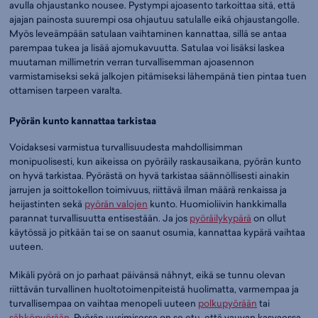
avulla ohjaustanko nousee. Pystympi ajoasento tarkoittaa sitä, että
ajajan painosta suurempi osa ohjautuu satulalle eikä ohjaustangolle.
Myös leveämpään satulaan vaihtaminen kannattaa, sillä se antaa
parempaa tukea ja lisää ajomukavuutta. Satulaa voi lisäksi laskea
muutaman millimetrin verran turvallisemman ajoasennon
varmistamiseksi sekä jalkojen pitämiseksi lähempänä tien pintaa tuen
ottamisen tarpeen varalta.
Pyörän kunto kannattaa tarkistaa
Voidaksesi varmistua turvallisuudesta mahdollisimman
monipuolisesti, kun aikeissa on pyöräily raskausaikana, pyörän kunto
on hyvä tarkistaa. Pyörästä on hyvä tarkistaa säännöllisesti ainakin
jarrujen ja soittokellon toimivuus, riittävä ilman määrä renkaissa ja
heijastinten sekä
pyörän valojen
kunto. Huomioliivin hankkimalla
parannat turvallisuutta entisestään. Ja jos
pyöräilykypärä
on ollut
käytössä jo pitkään tai se on saanut osumia, kannattaa kypärä vaihtaa
uuteen.
Mikäli pyörä on jo parhaat päivänsä nähnyt, eikä se tunnu olevan
riittävän turvallinen huoltotoimenpiteistä huolimatta, varmempaa ja
turvallisempaa on vaihtaa menopeli uuteen
polkupyörään
tai
sähköpyörään
. Pyörän uusimisessa on se etu, että vauvan kasvaessa