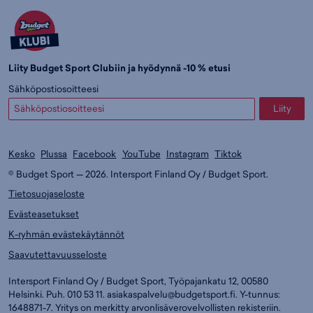
Liity Budget Sport Clubiin ja hyödynnä -10 % etusi
Sähköpostiosoitteesi
Liity
Kesko
Plussa
Facebook
YouTube
Instagram
Tiktok
© Budget Sport — 2026. Intersport Finland Oy / Budget Sport.
Tietosuojaseloste
Evästeasetukset
K-ryhmän evästekäytännöt
Saavutettavuusseloste
Intersport Finland Oy / Budget Sport, Työpajankatu 12, 00580
Helsinki. Puh. 010 53 11.
asiakaspalvelu@budgetsport.fi
. Y-tunnus:
1648871-7. Yritys on merkitty arvonlisäverovelvollisten rekisteriin.