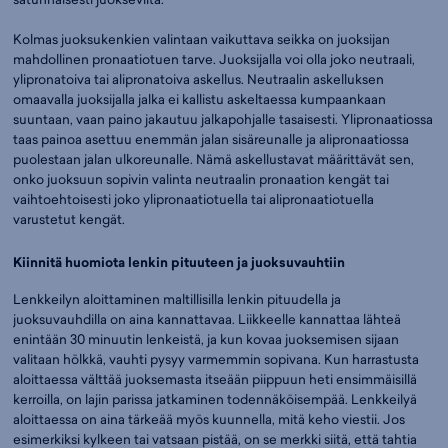
Kolmas juoksukenkien valintaan vaikuttava seikka on juoksijan
mahdollinen pronaatiotuen tarve. Juoksijalla voi olla joko neutraali,
ylipronatoiva tai alipronatoiva askellus. Neutraalin askelluksen
omaavalla juoksijalla jalka ei kallistu askeltaessa kumpaankaan
suuntaan, vaan paino jakautuu jalkapohjalle tasaisesti. Ylipronaatiossa
taas painoa asettuu enemmän jalan sisäreunalle ja alipronaatiossa
puolestaan jalan ulkoreunalle. Nämä askellustavat määrittävät sen,
onko juoksuun sopivin valinta neutraalin pronaation kengät tai
vaihtoehtoisesti joko ylipronaatiotuella tai alipronaatiotuella
varustetut kengät.
Kiinnitä huomiota lenkin pituuteen ja juoksuvauhtiin
Lenkkeilyn aloittaminen maltillisilla lenkin pituudella ja
juoksuvauhdilla on aina kannattavaa. Liikkeelle kannattaa lähteä
enintään 30 minuutin lenkeistä, ja kun kovaa juoksemisen sijaan
valitaan hölkkä, vauhti pysyy varmemmin sopivana. Kun harrastusta
aloittaessa välttää juoksemasta itseään piippuun heti ensimmäisillä
kerroilla, on lajin parissa jatkaminen todennäköisempää. Lenkkeilyä
aloittaessa on aina tärkeää myös kuunnella, mitä keho viestii. Jos
esimerkiksi kylkeen tai vatsaan pistää, on se merkki siitä, että tahtia