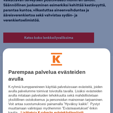
vaikuttavan terveyteen positiivisesti monin eri tavoin.
Säännöllinen juokseminen esimerkiksi kehittää kestävyyttä,
parantaa kuntoa, vilkastuttaa aineenvaihduntaa ja
ääreisverenkiertoa sekä vahvistaa sydän- ja
verenkiertoelimistöä.
Katso koko lenkkeilyvalikoima
Vaikka lenkkeilyn hyödyt olisivatkin tiedossa, lenkkeilyn aloittaminen
Parempaa palvelua evästeiden
voi olla helpommin sanottu kuin tehty. Etenkin lenkkeilyn jatkaminen
vaatii juoksijalta riittävästi sinnikkyyttä ja tietyn määrän itsekuria.
avulla
Juoksuharrastuksen aloitus käy helpommin ja johtaa
todennäköisemmin harrastuksen jatkamiseen, kun alusta alkaen
K-ryhmä kumppaneineen käyttää palveluissaan evästeitä, joiden
avulla palvelumme toimivat toivotulla tavalla. Lisäksi evästeiden
liikkeelle lähdetään maltillisilla lenkin pituudella ja juoksuvauhdilla.
avulla mitataan palveluiden tehokkuutta sekä mahdollistetaan
Ennen lenkkeilyn aloittamista tärkeintä on varmistua juoksukenkien
yksilöllinen ostokokemus ja personoidun mainonnan tarjoaminen.
sopivuudesta.
Voit antaa suostumuksesi painamalla ”Hyväksy kaikki”. Pystyt
muuttamaan valintojasi myöhemmin ”Evästeasetukset”-linkin
kautta.
Lisätietoja K-ryhmän evästekäytännöistä