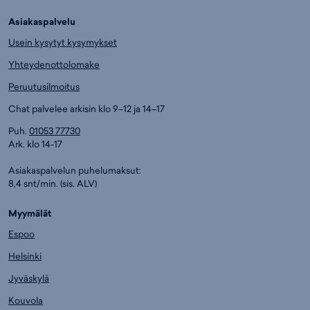
Asiakaspalvelu
Usein kysytyt kysymykset
Yhteydenottolomake
Peruutusilmoitus
Chat palvelee arkisin klo 9–12 ja 14–17
Puh.
01053 77730
Ark. klo 14-17
Asiakaspalvelun puhelumaksut:
8,4 snt/min. (sis. ALV)
Myymälät
Espoo
Helsinki
Jyväskylä
Kouvola