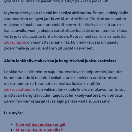
lyhentää, kunnes ne jäävät pois ja siirryt pelkkään juoksuun.
Myös nesteytys on tärkeää lenkkeilyä aloittaessa. Ennen lenkkipolulle
suuntaamista on hyvä juoda vettä, muttei liikaa. Yleisten suositusten
mukainen litrasta puoleentoista litraan vettä päivässä ei riitä juoksua
harrastavalle, vaan juoksijan suositellaan lisäävän siihen puolisen litraa
vettä jokaista juostua tuntia kohden. Kätevä nestesäiliöllä varustettu
juoksureppu
on kannattava hankinta, kun lenkkeilyssä on päästy
pidemmälle ja juoksulenkkien pituudet kasvaneet.
Aloita lenkkeily mukavissa ja hengittävissä juoksuvaatteissa
Lenkkeilyn aloittaminen sujuu huomattavasti helpommin, kun otat
huomioon edellä mainitut seikat. Juoksulenkkien onnistumisen
maksimoimiseksi huomiota kannattaa lisäksi kiinnittää
juoksuvaatteisiin
. Kun valitset lenkkipolulle yllesi mukavan tuntuiset
ja riittävän hengittävyyden tarjoavat lenkkeilyvaatteet, voit entistä
paremmin varmistaa jatkavasi lajin parissa vastaisuudessakin.
Lue myös:
Näin valitset juoksukengät
Miten pukeutua lenkille?