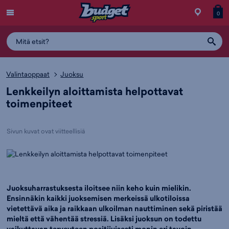
Menu
Myymälä
Siirry
Tuott
T
0
ostos
koris
y
Valintaoppaat
Juoksu
Lenkkeilyn aloittamista helpottavat
toimenpiteet
Sivun kuvat ovat viitteellisiä
Juoksuharrastuksesta iloitsee niin keho kuin mielikin.
Ensinnäkin kaikki juoksemisen merkeissä ulkotiloissa
vietettävä aika ja raikkaan ulkoilman nauttiminen sekä piristää
mieltä että vähentää stressiä. Lisäksi juoksun on todettu