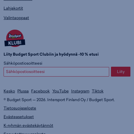
Lahjakortit
Valintaoppaat
Liity Budget Sport Clubiin ja hyödynnä -10 % etusi
Sähköpostiosoitteesi
Liity
Kesko
Plussa
Facebook
YouTube
Instagram
Tiktok
© Budget Sport — 2026. Intersport Finland Oy / Budget Sport.
Tietosuojaseloste
Evästeasetukset
K-ryhmän evästekäytännöt
Saavutettavuusseloste