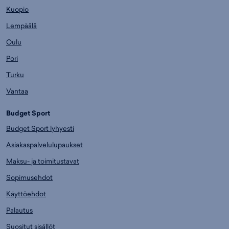
Kuopio
Lempäälä
Oulu
Pori
Turku
Vantaa
Budget Sport
Budget Sport lyhyesti
Asiakaspalvelulupaukset
Maksu- ja toimitustavat
Sopimusehdot
Käyttöehdot
Palautus
Suositut sisällöt