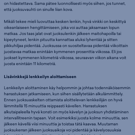
on hidastettava. Sama pätee luonnollisesti myös siihen, jos tunnet,
että juoksuvauhti on sinulle liian kova.
Mikäli tekee mieli luovuttaa kesken lenkin, hyvä vinkki on keskittyä
oikeanlaiseen hengittämiseen, joka voi auttaa jaksamaan lopun
matkaa. Jos taas jalat ovat juoksulenkin jälkeen maitohapoilla tai
kipeytyneet, lenkin pituutta kannattaa aluksi lyhentää ja sitten
pikkuhiljaa pidentää. Juoksussa on suositeltavaa pidentää viikoittain
juostavaa matkaa enintään kymmenen prosenttia viikossa. Eli jos
juokset kymmenen kilometriä viikossa, seuraavan viikon aikana voit
juosta enintään 11 kilometriä.
Lisävinkkejä lenkkeilyn aloittamiseen
Lenkkeilyn aloittaminen käy helpommin ja johtaa todennäköisemmin
harrastuksen jatkamiseen, kun siihen sisällytetään alkulämmittely.
Ennen juoksuaskelten ottamista aloittelevan lenkkeilijän on hyvä
lämmitellä 15 minuuttia reippaasti kävellen. Harrastuksen
alkutaipaleella hyvä konsti on myös kävelyn ja juoksun yhdistäminen
intervallitreenin tapaan. Voit esimerkiksi juosta kolme minuuttia, sen
jälkeen kävellä viisi minuuttia ja toistaa tätä kaavaa. Muutaman
juoksukerran jälkeen juoksuaikoja voi pidentää ja kävelyosuuksia