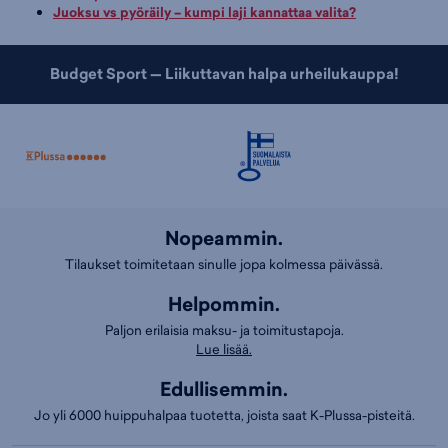
Juoksu vs pyöräily – kumpi laji kannattaa valita?
Budget Sport — Liikuttavan halpa urheilukauppa!
Nopeammin.
Tilaukset toimitetaan sinulle jopa kolmessa päivässä.
Helpommin.
Paljon erilaisia maksu- ja toimitustapoja.
Lue lisää.
Edullisemmin.
Jo yli 6000 huippuhalpaa tuotetta, joista saat K-Plussa-pisteitä.