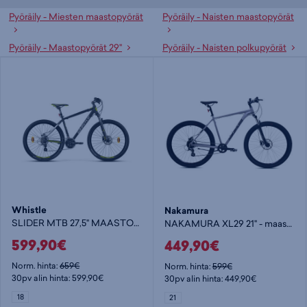
Kampisarja:
Alloy 42/34/24t
Pyöräily - Miesten maastopyörät
Pyöräily - Naisten maastopyörät
Joustokeula 29”, jousto 100 mm, mlo-
Etuhaarukka:
lukitus
Pyöräily - Maastopyörät 29"
Pyöräily - Naisten polkupyörät
Vanteet:
Alumiini, 29”, tuplaseinäinen, 36 pinnaa
Tuotteeseen liittyvät listaukset:
Pyöräily - Miesten maastopyörät
,
Pyöräily - Naisten maastopyörät
,
Pyöräily - Maastopyörät 29"
,
Pyöräily -
Naisten polkupyörät
,
Pyöräily - Miesten polkupyörät
,
Pyöräily -
Polkupyörät
Väri:
Oranssi
(
WHI0115340705)
Whistle
Nakamura
SLIDER MTB 27,5" MAASTOPYÖRÄ
NAKAMURA XL29 21" - maastopyörä
599,90€
449,90€
Norm. hinta:
659€
Norm. hinta:
599€
30pv alin hinta: 599,90€
30pv alin hinta: 449,90€
18
21