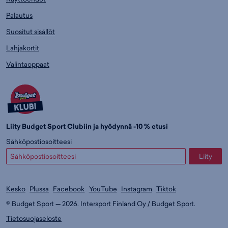
Palautus
Suositut sisällöt
Lahjakortit
Valintaoppaat
Liity Budget Sport Clubiin ja hyödynnä -10 % etusi
Sähköpostiosoitteesi
Liity
Kesko
Plussa
Facebook
YouTube
Instagram
Tiktok
© Budget Sport — 2026. Intersport Finland Oy / Budget Sport.
Tietosuojaseloste