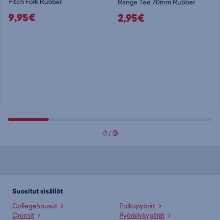
Pitch Fork Rubber
Range Tee 70mm Rubber
9,95€
2,95€
1
/
5
Suositut sisällöt
Collegehousut
Polkupyörät
Crocsit
Pyöräilykypärät