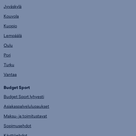
Jyväskylä
Kouvola
Kuopio
Lempäälä
Oulu
Pori
Turku
Vantaa
Budget Sport
Budget Sport lyhyesti
Asiakaspalvelulupaukset
Maksu- ja toimitustavat
Sopimusehdot
Käyttöehdot