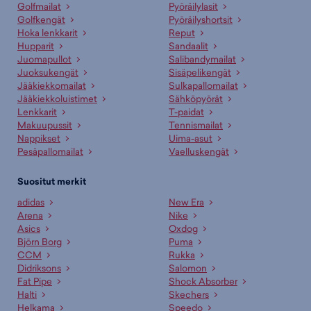
Golfmailat
Pyöräilylasit
Golfkengät
Pyöräilyshortsit
Hoka lenkkarit
Reput
Hupparit
Sandaalit
Juomapullot
Salibandymailat
Juoksukengät
Sisäpelikengät
Jääkiekkomailat
Sulkapallomailat
Jääkiekkoluistimet
Sähköpyörät
Lenkkarit
T-paidat
Makuupussit
Tennismailat
Nappikset
Uima-asut
Pesäpallomailat
Vaelluskengät
Suositut merkit
adidas
New Era
Arena
Nike
Asics
Oxdog
Björn Borg
Puma
CCM
Rukka
Didriksons
Salomon
Fat Pipe
Shock Absorber
Halti
Skechers
Helkama
Speedo