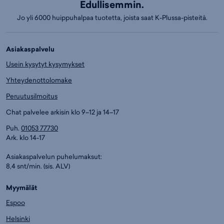
Edullisemmin.
Jo yli 6000 huippuhalpaa tuotetta, joista saat K-Plussa-pisteitä.
Asiakaspalvelu
Usein kysytyt kysymykset
Yhteydenottolomake
Peruutusilmoitus
Chat palvelee arkisin klo 9–12 ja 14–17
Puh.
01053 77730
Ark. klo 14-17
Asiakaspalvelun puhelumaksut:
8,4 snt/min. (sis. ALV)
Myymälät
Espoo
Helsinki