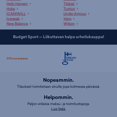
Helly Hansen
Titleist
Hoka
Tunturi
ICANIWILL
Under Armour
Icepeak
Vans
New Balance
Wilson
Budget Sport — Liikuttavan halpa urheilukauppa!
Nopeammin.
Tilaukset toimitetaan sinulle jopa kolmessa päivässä.
Helpommin.
Paljon erilaisia maksu- ja toimitustapoja.
Lue lisää.