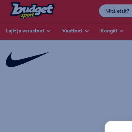
Lajit ja varusteet
Vaatteet
Kengät