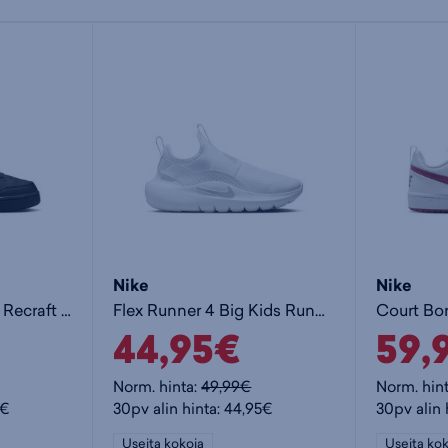
Nike
Nike
Court Borough Low Recraft GS Jr - lasten matalavartiset tennarit
Flex Runner 4 Big Kids Runnin - lasten matalavartiset tennarit
44,95€
59,
Norm. hinta:
49,99€
Norm. hin
5€
30pv alin hinta: 44,95€
30pv alin 
Useita kokoja
Useita kok