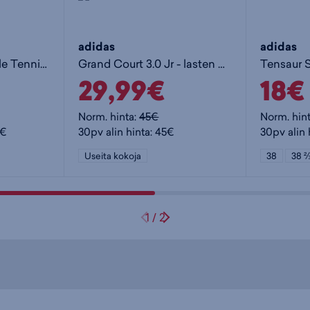
adidas
adidas
Grand Court Lifestyle Tennis Lace-Up Shoes Jr - lasten matalavartiset tennarit
Grand Court 3.0 Jr - lasten matalavartiset tennarit
29,99€
18€
Norm. hinta:
45€
Norm. hin
5€
30pv alin hinta: 45€
30pv alin 
Useita kokoja
38
38 
1
/
2