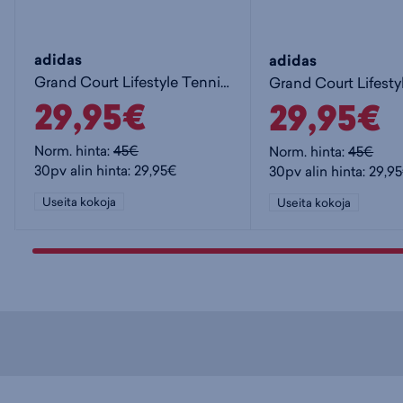
adidas
adidas
Grand Court Lifestyle Tennis Lace-Up Shoes Jr - lasten matalavartiset tennarit
29,95€
29,95€
Norm. hinta:
45€
Norm. hinta:
45€
30pv alin hinta: 29,95€
30pv alin hinta: 29,9
Useita kokoja
Useita kokoja