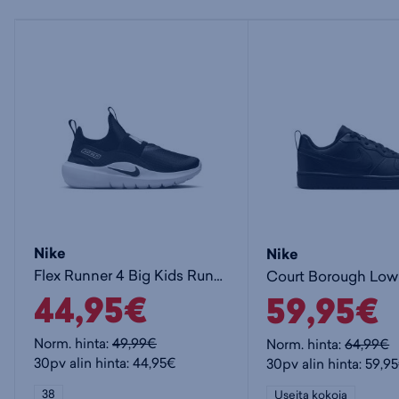
Nike
Nike
Flex Runner 4 Big Kids Runnin - lasten matalavartiset tennarit
44,95€
59,95€
Norm. hinta:
49,99€
Norm. hinta:
64,99€
30pv alin hinta: 44,95€
30pv alin hinta: 59,9
38
Useita kokoja