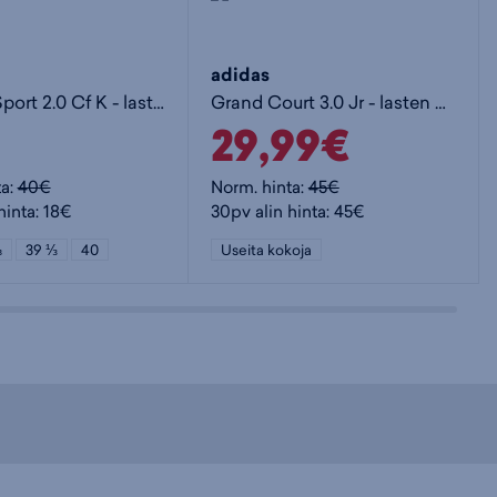
adidas
Tensaur Sport 2.0 Cf K - lasten matalavartiset tennarit
Grand Court 3.0 Jr - lasten matalavartiset tennarit
29,99€
ta:
40€
Norm. hinta:
45€
hinta: 18€
30pv alin hinta: 45€
⅔
39 ⅓
40
Useita kokoja