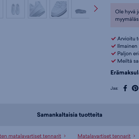
Ole hyvä j
myymäläs
Arvioitu 
Ilmainen 
Paljon er
Meiltä sa
Erämaksul
Jaa:
Samankaltaisia tuotteita
ten matalavartiset tennarit
Matalavartiset tennarit