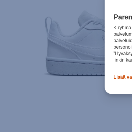
Parem
K-ryhmä 
palvelumm
palvelui
personoi
”Hyväksy
linkin ka
Lisää va