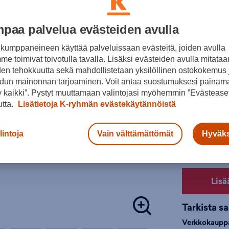
Uudelleensuu
Normaalihin
ylimääräistä 
30pv alin hi
kovempaa m
paa palvelua evästeiden avulla
Lisätieto
Klassi
kumppaneineen käyttää palveluissaan evästeitä, joiden avulla
Jousta
Värit:
e toimivat toivotulla tavalla. Lisäksi evästeiden avulla mitataa
den tehokkuutta sekä mahdollistetaan yksilöllinen ostokokemus 
Tuotteeseen 
dun mainonnan tarjoaminen. Voit antaa suostumuksesi painama
matalavartis
 kaikki”. Pystyt muuttamaan valintojasi myöhemmin ”Evästeaset
Vapaa-aika 
utta.
Lisätietoja K-ryhmän evästekäytännöistä
Väri:
Valkoi
Valitse koko
lintoja
Vain välttämättömät
Hyväks
36
3
Lisä
Tarkista s
Verkkokaupp