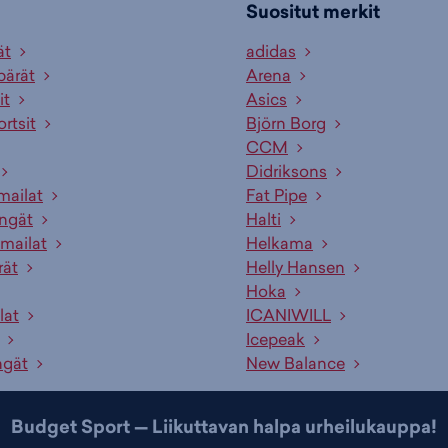
Suositut merkit
ät
adidas
pärät
Arena
it
Asics
ortsit
Björn Borg
CCM
Didriksons
mailat
Fat Pipe
engät
Halti
mailat
Helkama
rät
Helly Hansen
Hoka
lat
ICANIWILL
Icepeak
ngät
New Balance
Budget Sport — Liikuttavan halpa urheilukauppa!