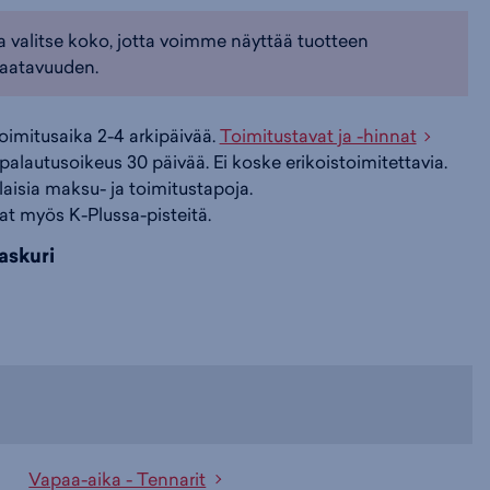
a valitse koko, jotta voimme näyttää tuotteen
i
s
s
aatavuuden.
i
a
ä
toimitusaika 2-4 arkipäivää.
Toimitustavat ja -hinnat
palautusoikeus 30 päivää. Ei koske erikoistoimitettavia.
n
:
:
ilaisia maksu- ja toimitustapoja.
at myös K-Plussa-pisteitä.
askuri
Vapaa-aika - Tennarit