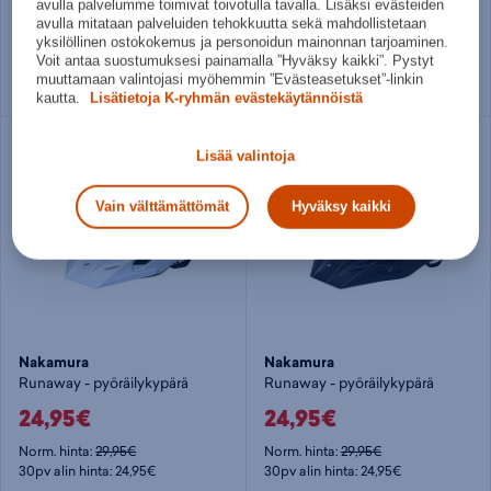
19,95€
199,90€
avulla palvelumme toimivat toivotulla tavalla. Lisäksi evästeiden
avulla mitataan palveluiden tehokkuutta sekä mahdollistetaan
Norm. hinta:
29,95€
Norm. hinta:
269€
yksilöllinen ostokokemus ja personoidun mainonnan tarjoaminen.
30pv alin hinta: 19,95€
30pv alin hinta: 199,90€
Voit antaa suostumuksesi painamalla ”Hyväksy kaikki”. Pystyt
muuttamaan valintojasi myöhemmin ”Evästeasetukset”-linkin
Useita kokoja
kautta.
Lisätietoja K-ryhmän evästekäytännöistä
Lisää valintoja
Vain välttämättömät
Hyväksy kaikki
Nakamura
Nakamura
Runaway - pyöräilykypärä
Runaway - pyöräilykypärä
24,95€
24,95€
Norm. hinta:
29,95€
Norm. hinta:
29,95€
30pv alin hinta: 24,95€
30pv alin hinta: 24,95€