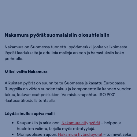
Nakamura pyörät suomalaisiin olosuhteisiin
Nakamura on Suomessa tunnettu pyörämerkki, jonka valikoimasta
löydät laadukkaita ja edullisia malleja arkeen ja harrastuksiin koko
perheelle.
Miksi valita Nakamura
Aikuisten pyörät on suunniteltu Suomessa ja kasattu Euroopassa.
Rungoilla on viiden vuoden takuu ja komponenteilla kahden vuoden
takuu, kuluvat osat poislukien. Valmistus tapahtuu ISO 9001
‑laatusertifioidulla tehtaalla.
Löydä sinulle sopiva malli
Kaupunkiin ja arkiajoon:
Nakamura citypyörät
– helppo ja
huoleton valinta, tarjolla myös retrotyylejä.
Monipuoliseen ajoon:
Nakamura hybridipyörät
– toimivat sekä