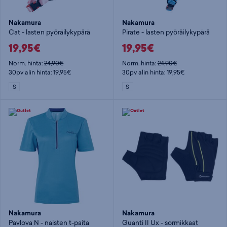
Nakamura
Nakamura
Cat - lasten pyöräilykypärä
Pirate - lasten pyöräilykypärä
19,95€
19,95€
Norm. hinta:
24,90€
Norm. hinta:
24,90€
30pv alin hinta: 19,95€
30pv alin hinta: 19,95€
S
S
Nakamura
Nakamura
Pavlova N - naisten t-paita
Guanti II Ux - sormikkaat