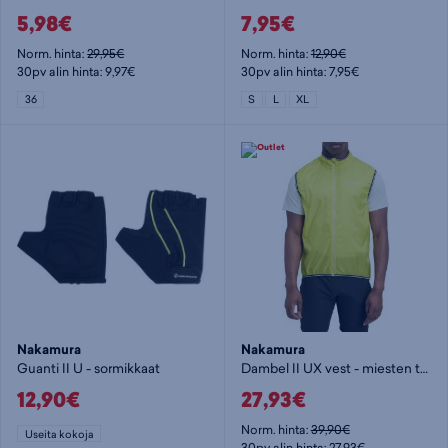
5,98€
7,95€
Norm. hinta:
29,95€
Norm. hinta:
12,90€
30pv alin hinta: 9,97€
30pv alin hinta: 7,95€
36
S
L
XL
Nakamura
Nakamura
Guanti II U - sormikkaat
Dambel II UX vest - miesten tuuliliivi
12,90€
27,93€
Norm. hinta:
39,90€
Useita kokoja
30pv alin hinta: 27,93€