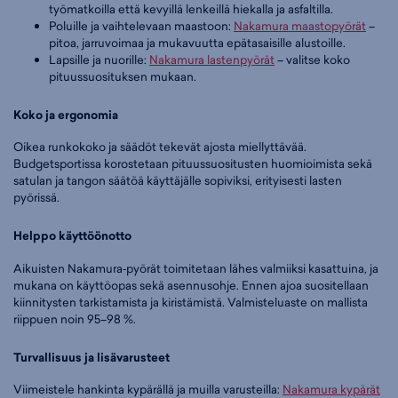
työmatkoilla että kevyillä lenkeillä hiekalla ja asfaltilla.
Poluille ja vaihtelevaan maastoon:
Nakamura maastopyörät
–
pitoa, jarruvoimaa ja mukavuutta epätasaisille alustoille.
Lapsille ja nuorille:
Nakamura lastenpyörät
– valitse koko
pituussuosituksen mukaan.
Koko ja ergonomia
Oikea runkokoko ja säädöt tekevät ajosta miellyttävää.
Budgetsportissa korostetaan pituussuositusten huomioimista sekä
satulan ja tangon säätöä käyttäjälle sopiviksi, erityisesti lasten
pyörissä.
Helppo käyttöönotto
Aikuisten Nakamura‑pyörät toimitetaan lähes valmiiksi kasattuina, ja
mukana on käyttöopas sekä asennusohje. Ennen ajoa suositellaan
kiinnitysten tarkistamista ja kiristämistä. Valmisteluaste on mallista
riippuen noin 95–98 %.
Turvallisuus ja lisävarusteet
Viimeistele hankinta kypärällä ja muilla varusteilla:
Nakamura kypärät