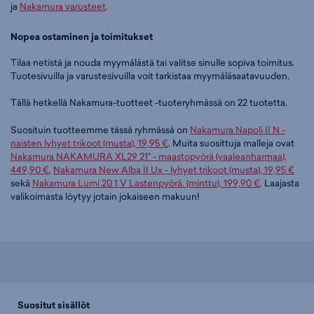
ja
Nakamura varusteet
.
Nopea ostaminen ja toimitukset
Tilaa netistä ja nouda myymälästä tai valitse sinulle sopiva toimitus.
Tuotesivuilla ja varustesivuilla voit tarkistaa myymäläsaatavuuden.
Tällä hetkellä Nakamura-tuotteet -tuoteryhmässä on 22 tuotetta.
Suosituin tuotteemme tässä ryhmässä on
Nakamura Napoli II N -
naisten lyhyet trikoot (musta), 19,95 €
. Muita suosittuja malleja ovat
Nakamura NAKAMURA XL29 21" - maastopyörä (vaaleanharmaa),
449,90 €
,
Nakamura New Alba II Ux - lyhyet trikoot (musta), 19,95 €
sekä
Nakamura Lumi 20 1 V Lastenpyörä. (minttu), 199,90 €
. Laajasta
valikoimasta löytyy jotain jokaiseen makuun!
Suositut sisällöt