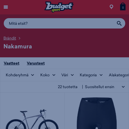
Menu
Myymälä
Siirry
Tuott
T
0
ostos
koris
y
Brändit
Nakamura
Vaatteet
Varusteet
Kohderyhmä
Koko
Väri
Kategoria
Alakategor
22
tuotetta