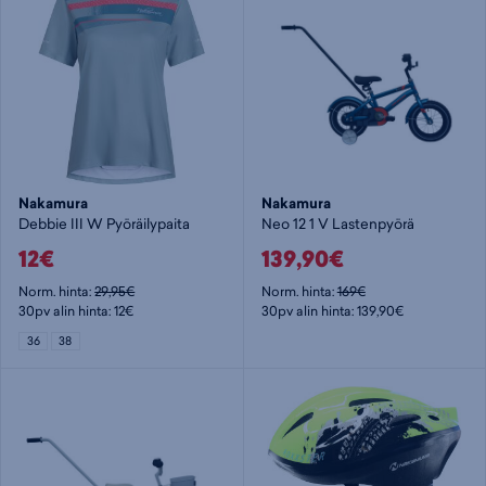
Nakamura
Nakamura
Debbie III W Pyöräilypaita
Neo 12 1 V Lastenpyörä
12€
139,90€
Norm. hinta:
29,95€
Norm. hinta:
169€
30pv alin hinta: 12€
30pv alin hinta: 139,90€
36
38