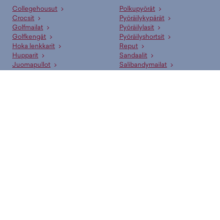
Collegehousut
Polkupyörät
Crocsit
Pyöräilykypärät
Golfmailat
Pyöräilylasit
Golfkengät
Pyöräilyshortsit
Hoka lenkkarit
Reput
Hupparit
Sandaalit
Juomapullot
Salibandymailat
Juoksukengät
Sisäpelikengät
Jääkiekkomailat
Sulkapallomailat
Jääkiekkoluistimet
Sähköpyörät
Lenkkarit
T-paidat
Makuupussit
Tennismailat
Nappikset
Uima-asut
Pesäpallomailat
Vaelluskengät
Suositut merkit
adidas
New Era
Arena
Nike
Asics
Oxdog
Björn Borg
Puma
CCM
Rukka
Didriksons
Salomon