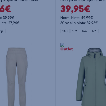
96€
39,95€
a:
39,99€
Norm. hinta:
49,99€
hinta: 27,96€
30pv alin hinta: 39,95€
oja
140
152
164
176