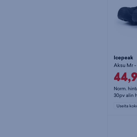
Icepeak
Aksu Mr -
44,
Norm. hint
30pv alin 
Useita kok