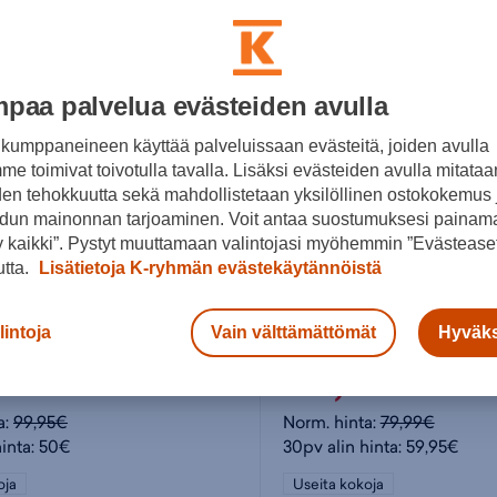
paa palvelua evästeiden avulla
kumppaneineen käyttää palveluissaan evästeitä, joiden avulla
e toimivat toivotulla tavalla. Lisäksi evästeiden avulla mitataa
den tehokkuutta sekä mahdollistetaan yksilöllinen ostokokemus 
dun mainonnan tarjoaminen. Voit antaa suostumuksesi painama
 kaikki”. Pystyt muuttamaan valintojasi myöhemmin ”Evästeaset
utta.
Lisätietoja K-ryhmän evästekäytännöistä
Icepeak
lintoja
Vain välttämättömät
Hyväks
aisten softshelltakki
Brenham W - naisten soft
59,95€
a:
99,95€
Norm. hinta:
79,99€
hinta: 50€
30pv alin hinta: 59,95€
oja
Useita kokoja