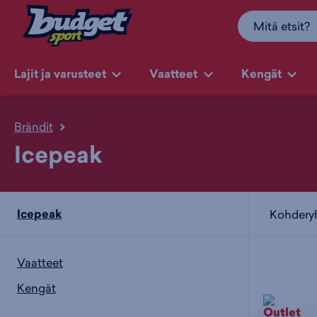
Lajit ja varusteet
Vaatteet
Kengät
Brändit
Icepeak
Icepeak
Kohder
Vaatteet
Kengät