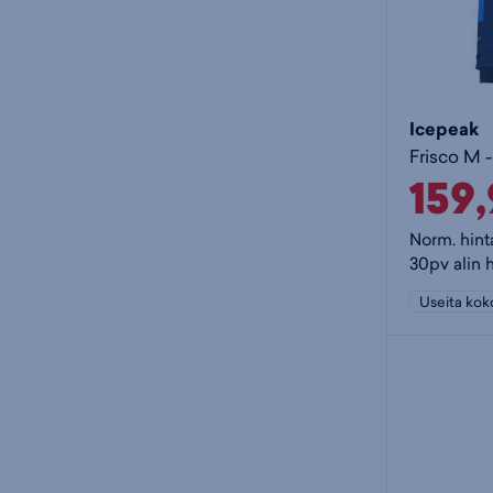
Icepeak
Frisco M 
159
Norm. hint
30pv alin 
Useita kok