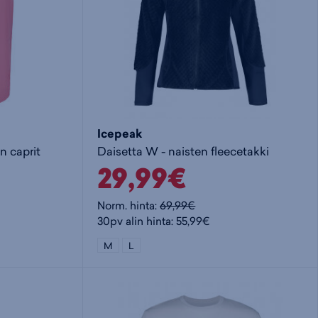
Icepeak
n caprit
Daisetta W - naisten fleecetakki
29,99€
Norm. hinta:
69,99€
30pv alin hinta: 55,99€
M
L