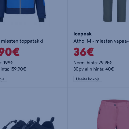
Icepeak
- miesten toppatakki
Athol M - miesten vapaa-
,90€
36€
a:
199€
Norm. hinta:
79,95€
hinta: 159,90€
30pv alin hinta: 40€
oja
Useita kokoja