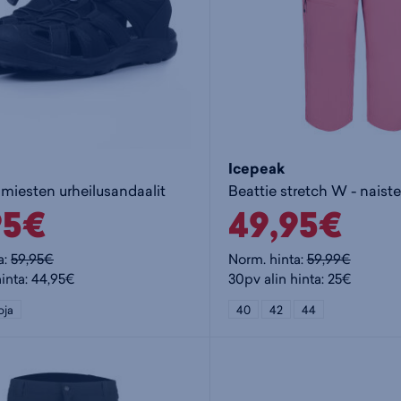
Icepeak
 miesten urheilusandaalit
Beattie stretch W - naiste
95€
49,95€
a:
59,95€
Norm. hinta:
59,99€
hinta: 44,95€
30pv alin hinta: 25€
oja
40
42
44