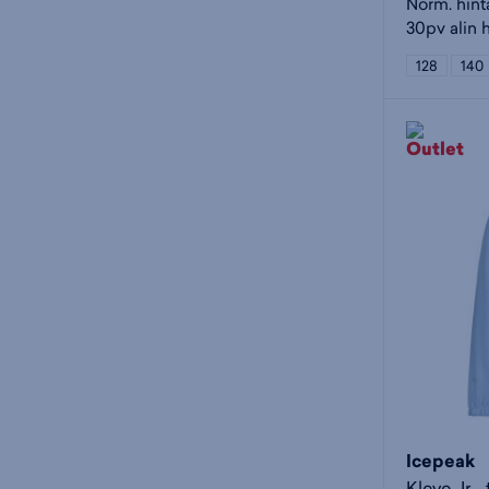
Norm. hint
30pv alin h
128
140
Icepeak
Kleve Jr -