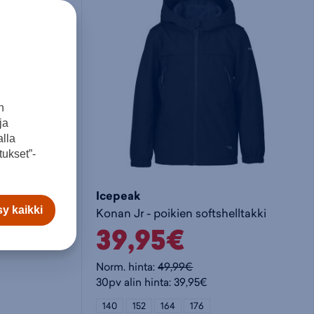
o
i
e
s
t
t
t
a
y
n
ja
o
k
h
lla
ukset”-
s
o
t
Icepeak
y kaikki
shelltakki
Konan Jr - poikien softshelltakki
k
r
e
39,95€
o
i
e
Norm. hinta:
49,99€
30pv alin hinta: 39,95€
r
s
n
140
152
164
176