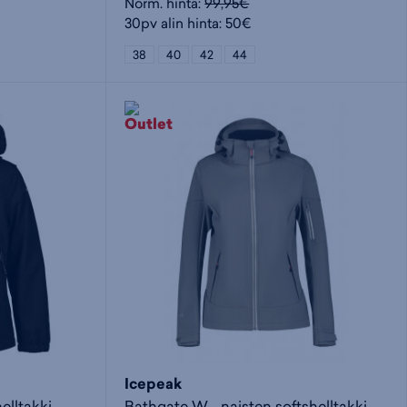
Norm. hinta:
99,95€
30pv alin hinta: 50€
38
40
42
44
Icepeak
elltakki
Bathgate W - naisten softshelltakki