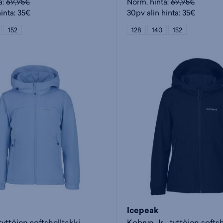
a:
69,95€
Norm. hinta:
69,95€
inta: 35€
30pv alin hinta: 35€
152
128
140
152
Icepeak
 tyttöjen softshelltakki
Kobryn Jr - tyttöjen softsh