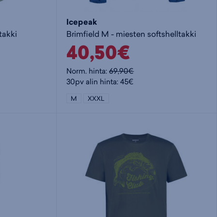
Icepeak
takki
Brimfield M - miesten softshelltakki
40,50€
Norm. hinta:
69,90€
30pv alin hinta: 45€
M
XXXL