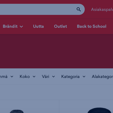
Asiakaspal
Brändit
Uutta
Outlet
Back to School
yhmä
Koko
Väri
Kategoria
Alakategor