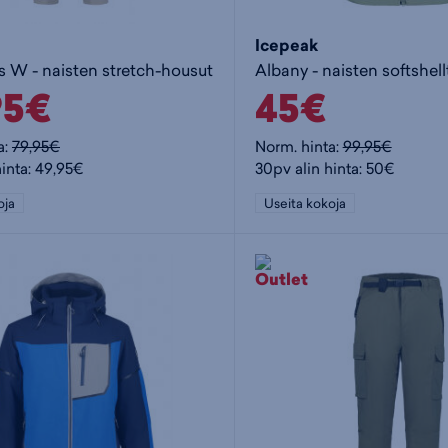
Icepeak
ts W - naisten stretch-housut
Albany - naisten softshell
95€
45€
a:
79,95€
Norm. hinta:
99,95€
hinta: 49,95€
30pv alin hinta: 50€
oja
Useita kokoja