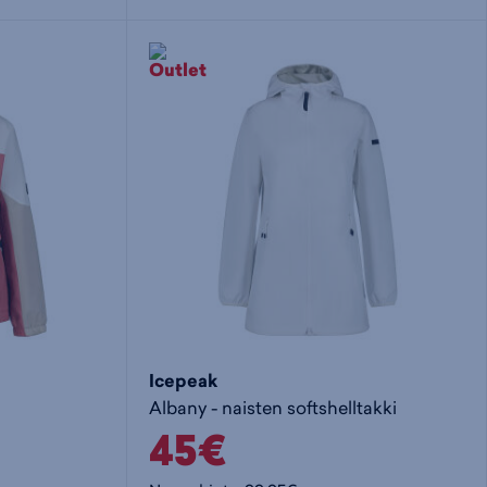
i
s
s
i
a
ä
n
:
:
Icepeak
Albany - naisten softshelltakki
45€