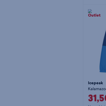
Icepeak
Kalamazoo 
31,