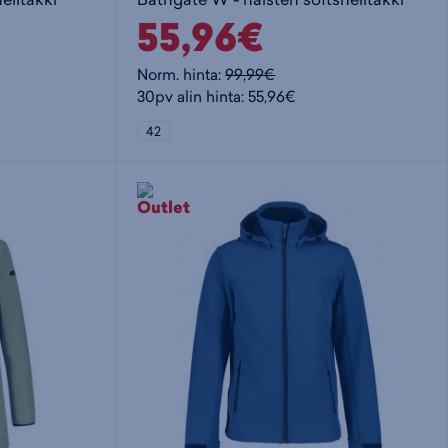
55,96€
Norm. hinta:
99,99€
30pv alin hinta: 55,96€
42