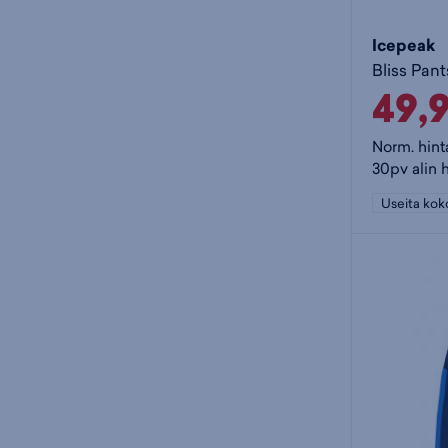
Icepeak
Bliss Pan
49,
Norm. hint
30pv alin 
Useita kok