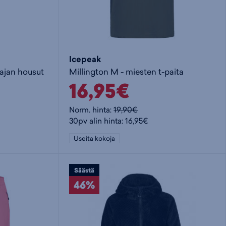
Icepeak
ajan housut
Millington M - miesten t-paita
16,95€
Norm. hinta:
19,90€
30pv alin hinta: 16,95€
Useita kokoja
Säästä
46%