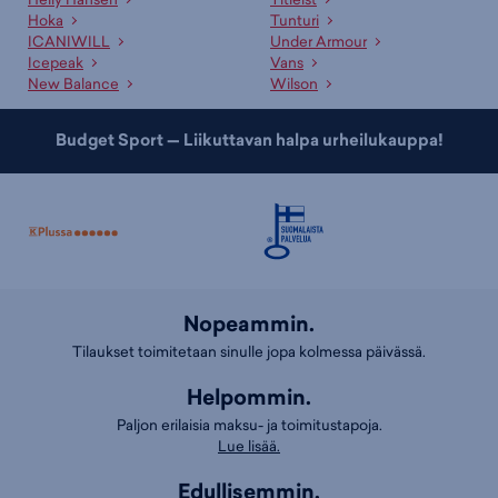
Hoka
Tunturi
ICANIWILL
Under Armour
Icepeak
Vans
New Balance
Wilson
Budget Sport — Liikuttavan halpa urheilukauppa!
Nopeammin.
Tilaukset toimitetaan sinulle jopa kolmessa päivässä.
Helpommin.
Paljon erilaisia maksu- ja toimitustapoja.
Lue lisää.
Edullisemmin.