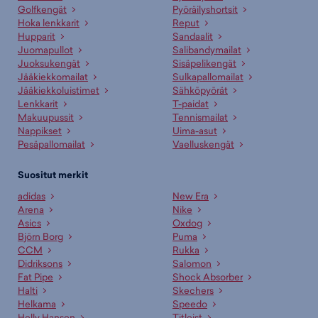
Golfkengät
Pyöräilyshortsit
Hoka lenkkarit
Reput
Hupparit
Sandaalit
Juomapullot
Salibandymailat
Juoksukengät
Sisäpelikengät
Jääkiekkomailat
Sulkapallomailat
Jääkiekkoluistimet
Sähköpyörät
Lenkkarit
T-paidat
Makuupussit
Tennismailat
Nappikset
Uima-asut
Pesäpallomailat
Vaelluskengät
Suositut merkit
adidas
New Era
Arena
Nike
Asics
Oxdog
Björn Borg
Puma
CCM
Rukka
Didriksons
Salomon
Fat Pipe
Shock Absorber
Halti
Skechers
Helkama
Speedo
Helly Hansen
Titleist