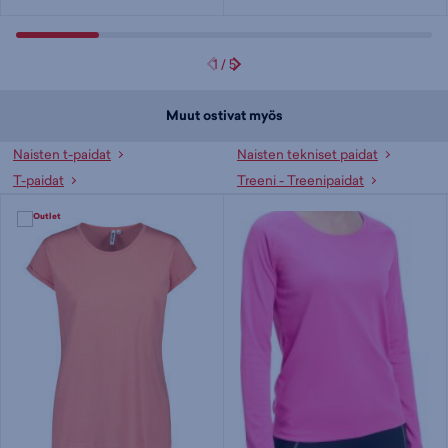
1
/
5
Muut ostivat myös
Naisten t-paidat
Naisten tekniset paidat
T-paidat
Treeni - Treenipaidat