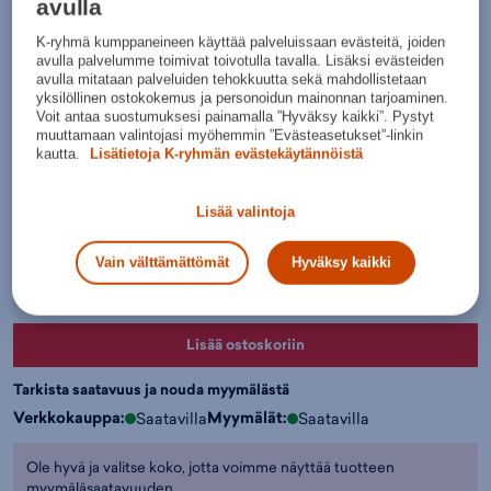
avulla
Normaalihinta:
17,95€
K-ryhmä kumppaneineen käyttää palveluissaan evästeitä, joiden
30pv alin hinta: 9,95€
avulla palvelumme toimivat toivotulla tavalla. Lisäksi evästeiden
Lisätietoa
avulla mitataan palveluiden tehokkuutta sekä mahdollistetaan
yksilöllinen ostokokemus ja personoidun mainonnan tarjoaminen.
Värit:
Voit antaa suostumuksesi painamalla ”Hyväksy kaikki”. Pystyt
muuttamaan valintojasi myöhemmin ”Evästeasetukset”-linkin
kautta.
Lisätietoja K-ryhmän evästekäytännöistä
Vaalean
punaine
Lisää valintoja
n
Valitse koko:
Vain välttämättömät
Hyväksy kaikki
Kokotaulukko
XS
M
L
XXL
Lisää ostoskoriin
Tarkista saatavuus ja nouda myymälästä
Verkkokauppa:
Myymälät:
Saatavilla
Saatavilla
Ole hyvä ja valitse koko, jotta voimme näyttää tuotteen
myymäläsaatavuuden.