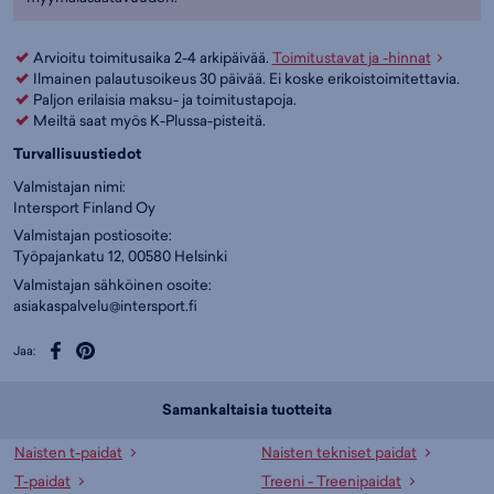
Arvioitu toimitusaika 2-4 arkipäivää.
Toimitustavat ja -hinnat
Ilmainen palautusoikeus 30 päivää. Ei koske erikoistoimitettavia.
Paljon erilaisia maksu- ja toimitustapoja.
Meiltä saat myös K-Plussa-pisteitä.
Turvallisuustiedot
Valmistajan nimi:
Intersport Finland Oy
Valmistajan postiosoite:
Työpajankatu 12, 00580 Helsinki
Valmistajan sähköinen osoite:
asiakaspalvelu@intersport.fi
Jaa:
Samankaltaisia tuotteita
Naisten t-paidat
Naisten tekniset paidat
T-paidat
Treeni - Treenipaidat