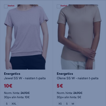
Energetics
Energetics
Jewel SS W - naisten t-paita
Olene SS W - naisten t-paita
10€
5€
Norm. hinta:
24,90€
Norm. hinta:
24,90€
30pv alin hinta: 10€
30pv alin hinta: 5€
S
XXL
XS
S
M