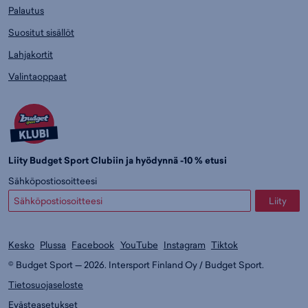
Palautus
Suositut sisällöt
Lahjakortit
Valintaoppaat
Liity Budget Sport Clubiin ja hyödynnä -10 % etusi
Sähköpostiosoitteesi
Liity
Kesko
Plussa
Facebook
YouTube
Instagram
Tiktok
© Budget Sport — 2026. Intersport Finland Oy / Budget Sport.
Tietosuojaseloste
Evästeasetukset