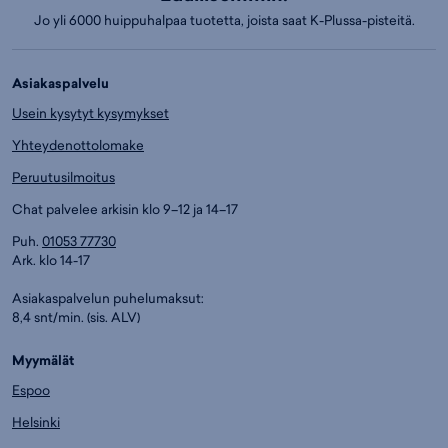
Jo yli 6000 huippuhalpaa tuotetta, joista saat K-Plussa-pisteitä.
Asiakaspalvelu
Usein kysytyt kysymykset
Yhteydenottolomake
Peruutusilmoitus
Chat palvelee arkisin klo 9–12 ja 14–17
Puh.
01053 77730
Ark. klo 14-17
Asiakaspalvelun puhelumaksut:
8,4 snt/min. (sis. ALV)
Myymälät
Espoo
Helsinki