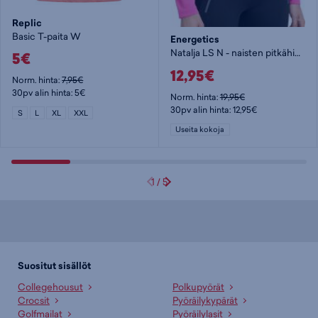
Replic
Basic T-paita W
Energetics
Natalja LS N - naisten pitkähihainen paita
5€
12,95€
Norm. hinta:
7,95€
30pv alin hinta: 5€
Norm. hinta:
19,95€
30pv alin hinta: 12,95€
S
L
XL
XXL
Useita kokoja
1
/
5
Suositut sisällöt
Collegehousut
Polkupyörät
Crocsit
Pyöräilykypärät
Golfmailat
Pyöräilylasit