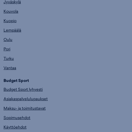
Jyväskylä
Kouvola
Kuopio
Lempäälä
Oulu
Pori
Turku
Vantaa
Budget Sport
Budget Sport lyhyesti
Asiakaspalvelulupaukset
Maksu- ja toimitustavat
Sopimusehdot
Käyttöehdot