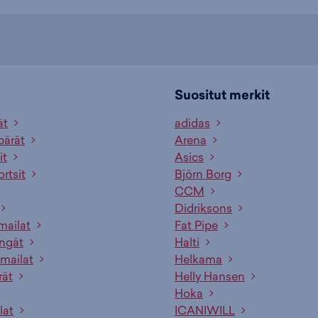
Suositut merkit
ät
adidas
pärät
Arena
it
Asics
ortsit
Björn Borg
CCM
Didriksons
mailat
Fat Pipe
engät
Halti
mailat
Helkama
rät
Helly Hansen
Hoka
lat
ICANIWILL