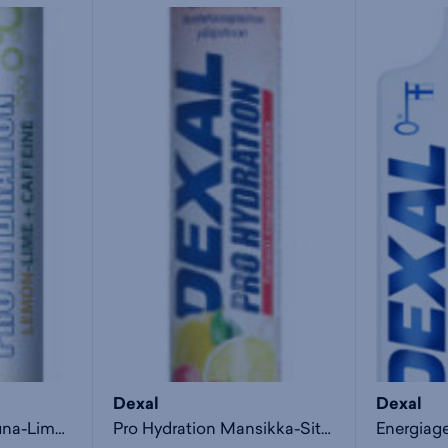
Dexal
Dexal
Pro Hydration Sitruuna-Lime +Kofeiini poretabletti - juoma
Pro Hydration Mansikka-Sitruuna +Magnesium poretabletti - juoma