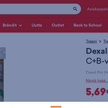
Asiakaspal
Brändit
Uutta
Outlet
Back to School
Treeni
Tr
Dexal
C+B-vi
Dexal Pro Hy
sukupolven s
Näytä lisää...
Sisältää tär
5,69
ylläpitoon. 
Dexal Pro Hy
ylläpitää su
Värit:
urheilijoille