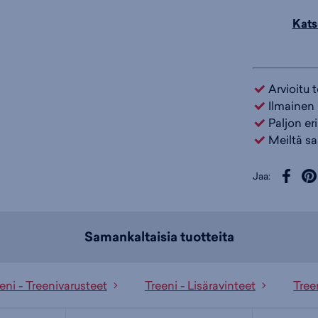
Lisäravintee
Kats
Väri:
Väritön
Arvioitu 
Ilmainen 
Paljon er
Meiltä sa
Jaa:
Samankaltaisia tuotteita
eni - Treenivarusteet
Treeni - Lisäravinteet
Tree