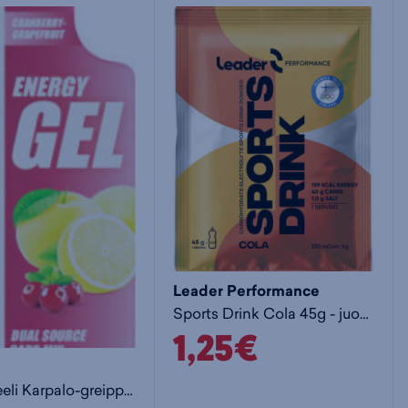
Leader Performance
Sports Drink Cola 45g - juoma
1,25€
Energiageeli Karpalo-greippi 30g - hiilihydraatti