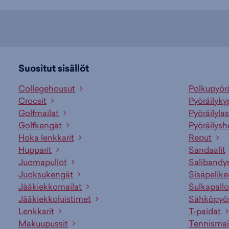
Suositut sisällöt
Collegehousut
Polkupyör
Crocsit
Pyöräilyky
Golfmailat
Pyöräilylas
Golfkengät
Pyöräilysh
Hoka lenkkarit
Reput
Hupparit
Sandaalit
Juomapullot
Salibandy
Juoksukengät
Sisäpelik
Jääkiekkomailat
Sulkapallo
Jääkiekkoluistimet
Sähköpyö
Lenkkarit
T-paidat
Makuupussit
Tennismai