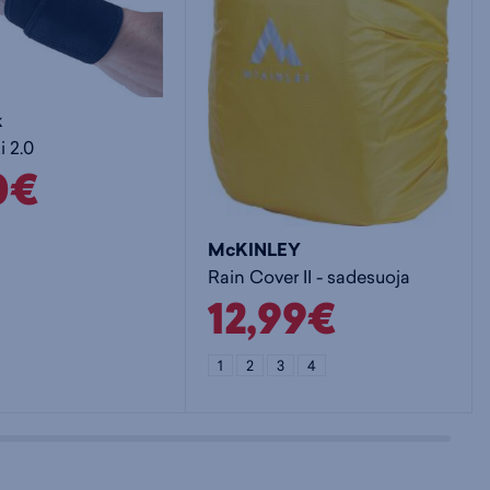
k
 2.0
0€
McKINLEY
Rain Cover II - sadesuoja
12,99€
1
2
3
4