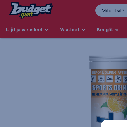
Lajit ja varusteet
Vaatteet
Kengät