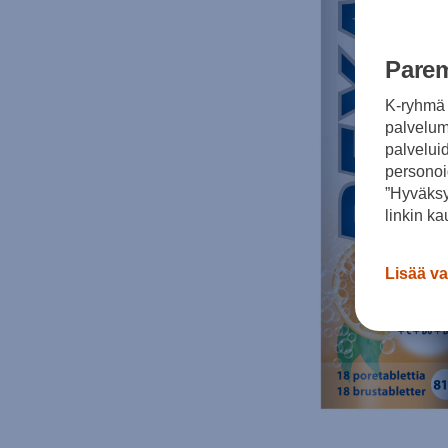
Parem
K-ryhmä 
palvelumm
palvelui
personoi
”Hyväksy
linkin ka
Lisää va