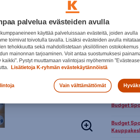
Käytetään en
nestetasapa
paa palvelua evästeiden avulla
Väritön
Dexal Pro Hy
kumppaneineen käyttää palveluissaan evästeitä, joiden avulla
kaloreita, s
Lisä
e toimivat toivotulla tavalla. Lisäksi evästeiden avulla mitataa
tuubista saa
den tehokkuutta sekä mahdollistetaan yksilöllinen ostokokemus 
liukenee nop
dun mainonnan tarjoaminen. Voit antaa suostumuksesi painama
Tarkista s
 kaikki”. Pystyt muuttamaan valintojasi myöhemmin ”Evästeaset
Käyttö:
Pore
Verkkokaupp
utta.
Lisätietoja K-ryhmän evästekäytännöistä
aikana 1,5-2
halkaista ja
Budget Spo
18 tabletist
lintoja
Vain välttämättömät
Hyväks
Kauppakesk
Valmistusai
kalsiumkarbo
Budget Sport
kaliumvetyka
natriumklori
Budget Spo
maltodekstrii
Kauppakesk
Tuotteeseen 