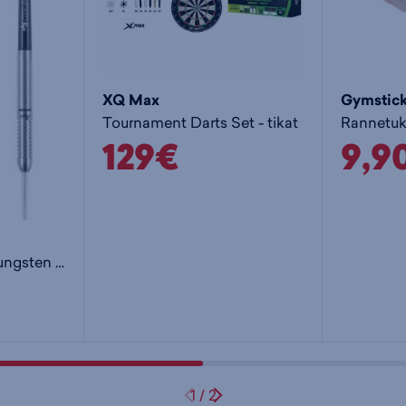
XQ Max
Gymstic
Tournament Darts Set - tikat
Rannetuki
129€
9,9
Court Stealth 21g Tungsten 90% Darts-tikat
1
/
2