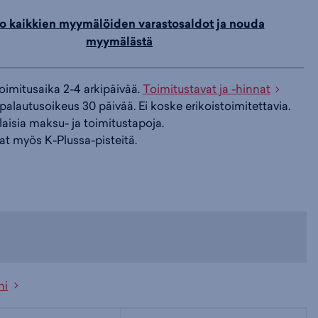
t
,
Treeni
o kaikkien myymälöiden varastosaldot ja nouda
(
A9947)
i
s
s
myymälästä
i
a
ä
toimitusaika 2-4 arkipäivää.
Toimitustavat ja -hinnat
palautusoikeus 30 päivää. Ei koske erikoistoimitettavia.
n
:
:
ilaisia maksu- ja toimitustapoja.
at myös K-Plussa-pisteitä.
ni