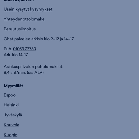
Usein kysytyt kysymykset
Yhteydenottolomake
Peruutusilmoitus
Chat palvelee arkisin klo 9–12 ja 14–17
Puh.
01053 77730
Ark. klo 14-17
Asiakaspalvelun puhelumaksut:
8,4 snt/min. (sis. ALV)
Myymälät
Espoo
Helsinki
Jyväskylä
Kouvola
Kuopio