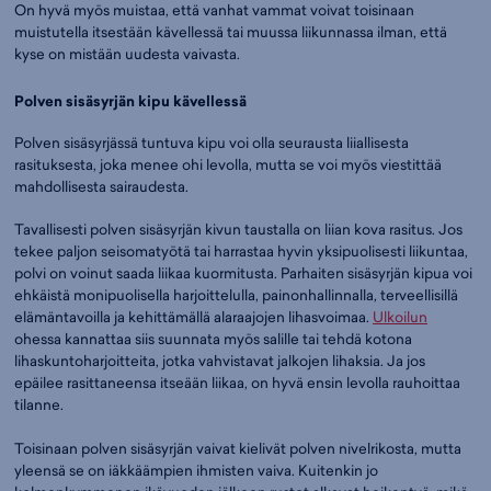
On hyvä myös muistaa, että vanhat vammat voivat toisinaan
muistutella itsestään kävellessä tai muussa liikunnassa ilman, että
kyse on mistään uudesta vaivasta.
Polven sisäsyrjän kipu kävellessä
Polven sisäsyrjässä tuntuva kipu voi olla seurausta liiallisesta
rasituksesta, joka menee ohi levolla, mutta se voi myös viestittää
mahdollisesta sairaudesta.
Tavallisesti polven sisäsyrjän kivun taustalla on liian kova rasitus. Jos
tekee paljon seisomatyötä tai harrastaa hyvin yksipuolisesti liikuntaa,
polvi on voinut saada liikaa kuormitusta. Parhaiten sisäsyrjän kipua voi
ehkäistä monipuolisella harjoittelulla, painonhallinnalla, terveellisillä
elämäntavoilla ja kehittämällä alaraajojen lihasvoimaa.
Ulkoilun
ohessa kannattaa siis suunnata myös salille tai tehdä kotona
lihaskuntoharjoitteita, jotka vahvistavat jalkojen lihaksia. Ja jos
epäilee rasittaneensa itseään liikaa, on hyvä ensin levolla rauhoittaa
tilanne.
Toisinaan polven sisäsyrjän vaivat kielivät polven nivelrikosta, mutta
yleensä se on iäkkäämpien ihmisten vaiva. Kuitenkin jo