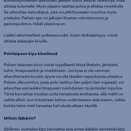
kolmenkymmenen ikävuoden jälkeen rustot alkavat heikentyä, mikä
altistaa kulumalle. Myös ylipaino rasittaa polvia ja altistaa nivelrikolle.
Se aiheuttaa rasituskipua, joka voi pitkittyessään muuttua myös
yösäryksi. Parhain apu on jalkojen lihasten vahvistaminen ja
painonpudotus, mikäli ylipainoa on.
Lisäksi rakenteelliset poikkeavuudet, kuten länkisäärisyys, voivat
altistaa sisäsyrjän kivuille.
Polvitaipeen kipu kävellessä
Polven takaosan kivut voivat tyypillisesti liittyä lihaksiin, jänteisiin,
luihin, limapusseihin ja nivelsiteisiin. Jos kyse ei ole vamman
aiheuttamasta kivusta, syynä voi olla tässäkin tapauksessa ylirasitus.
Polven ylikuormitus, jossa polvi rasittuu liian paljon liian nopeasti, voi
aiheuttaa esimerkiksi limapussin tulehduksen tai jänteiden kipuilua.
Tämä kannattaa muistaa uutta harrastusta aloittaessa, sillä maltti on
valttia silloin, kun totutetaan kehoa uudenlaiseen rasitukseen, vaikka
kuinka tekisi mieli harrastaa heti alusta alkaen täysillä.
Milloin lääkäriin?
Äkillinen, voimakas kipu kannattaa aina antaa lääkärin selvitettäväksi.