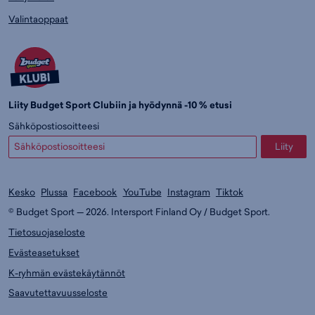
Valintaoppaat
Liity Budget Sport Clubiin ja hyödynnä -10 % etusi
Sähköpostiosoitteesi
Liity
Kesko
Plussa
Facebook
YouTube
Instagram
Tiktok
© Budget Sport — 2026. Intersport Finland Oy / Budget Sport.
Tietosuojaseloste
Evästeasetukset
K-ryhmän evästekäytännöt
Saavutettavuusseloste