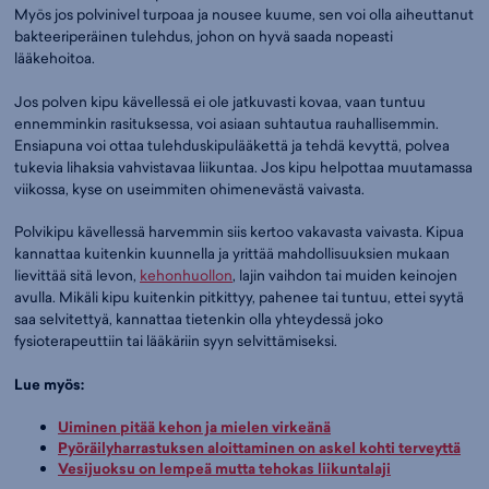
Myös jos polvinivel turpoaa ja nousee kuume, sen voi olla aiheuttanut
bakteeriperäinen tulehdus, johon on hyvä saada nopeasti
lääkehoitoa.
Jos polven kipu kävellessä ei ole jatkuvasti kovaa, vaan tuntuu
ennemminkin rasituksessa, voi asiaan suhtautua rauhallisemmin.
Ensiapuna voi ottaa tulehduskipulääkettä ja tehdä kevyttä, polvea
tukevia lihaksia vahvistavaa liikuntaa. Jos kipu helpottaa muutamassa
viikossa, kyse on useimmiten ohimenevästä vaivasta.
Polvikipu kävellessä harvemmin siis kertoo vakavasta vaivasta. Kipua
kannattaa kuitenkin kuunnella ja yrittää mahdollisuuksien mukaan
lievittää sitä levon,
kehonhuollon
, lajin vaihdon tai muiden keinojen
avulla. Mikäli kipu kuitenkin pitkittyy, pahenee tai tuntuu, ettei syytä
saa selvitettyä, kannattaa tietenkin olla yhteydessä joko
fysioterapeuttiin tai lääkäriin syyn selvittämiseksi.
Lue myös:
Uiminen pitää kehon ja mielen virkeänä
Pyöräilyharrastuksen aloittaminen on askel kohti terveyttä
Vesijuoksu on lempeä mutta tehokas liikuntalaji