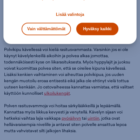
tunne tai polven turvotus.
Lisää valintoja
Polvi on monimutkainen nivel, jonka onnistunut tutkiminen ja
hoitaminen vaatii ammattilaiseltakin laajaa kokemusta ja tietotaitoa.
Vain välttämättömät
Hyväksy kaikki
Kipu tuntuu rasituksessa
Polvikipu kävellessä voi kieliä rasitusvammasta. Varsinkin jos ei ole
käynyt kävelylenkeillä aikoihin ja polvea alkaa jomottaa,
todennäköisesti kyse on liikarasituksesta. Myös hyppylajit ja juoksu
voivat kuormittaa polvea siten, että se oireilee kipuna kävellessä.
Lisäksi kenkien vaihtaminen voi aiheuttaa polvikipua, jos uuden
kengän muotoilu eroaa entisestä eikä jalka ole ehtinyt vielä tottua
uuteen kenkään. Jo ostovaiheessa kannattaa varmistaa, että valitset
käyttöön kunnolliset
ulkoilukengät
.
Polven rasitusvammoja voi hoitaa särkylääkkeillä ja lepäämällä.
Kannattaa myös liikkua kevyesti ja venytellä. Kävelyn sijaan voi
hetkeksi vaihtaa lajia vaikkapa
pyöräilyyn
tai
uintiin
, jotka ovat
hellävaraisempia nivelille ja antavat siten polvelle ansaittua lepoa
mutta vahvistavat silti jalkojen lihaksia.