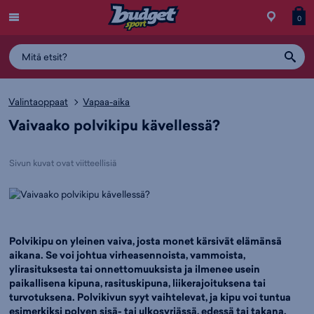
Menu
Myymälä
Siirry
Tuott
T
0
ostos
koris
y
Valintaoppaat
Vapaa-aika
Vaivaako polvikipu kävellessä?
Sivun kuvat ovat viitteellisiä
Polvikipu on yleinen vaiva, josta monet kärsivät elämänsä
aikana. Se voi johtua virheasennoista, vammoista,
ylirasituksesta tai onnettomuuksista ja ilmenee usein
paikallisena kipuna, rasituskipuna, liikerajoituksena tai
turvotuksena. Polvikivun syyt vaihtelevat, ja kipu voi tuntua
esimerkiksi polven sisä- tai ulkosyrjässä, edessä tai takana.