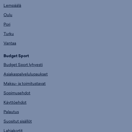
Lempäälä
Oulu
Pori
Turku
Vantaa
Budget Sport
Budget Sport lyhyesti
Asiakaspalvelulupaukset
Maksu- ja toimitustavat
Sopimusehdot
Käyttöehdot
Palautus
Suositut sisällöt
Lahjakortit